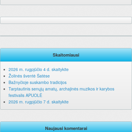
Skaitomiausi
2026 m. rugpjūčio 4 d. skaitykite
Žolinės šventė Šatėse
Bažnyčioje suskambo tradicijos
Tarptautinis senųjų amatų, archajinės muzikos ir karybos
festivalis APUOLĖ
2026 m. rugpjūčio 7 d. skaitykite
Naujausi komentarai