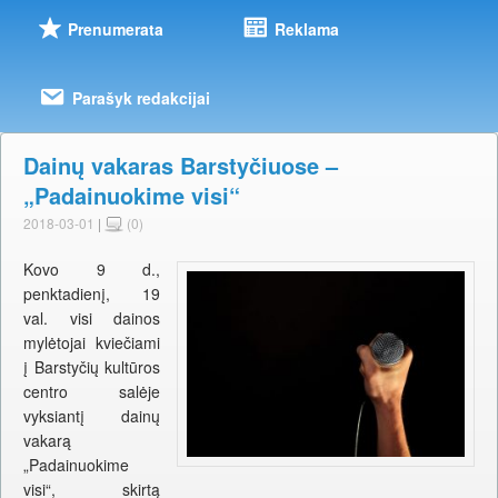
Prenumerata
Reklama
Parašyk redakcijai
Dainų vakaras Barstyčiuose –
„Padainuokime visi“
2018-03-01
|
(0)
Kovo 9 d.,
penktadienį, 19
val. visi dainos
mylėtojai kviečiami
į Barstyčių kultūros
centro salėje
vyksiantį dainų
vakarą
„Padainuokime
visi“, skirtą