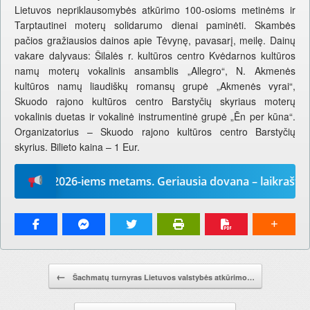
Lietuvos nepriklausomybės atkūrimo 100-osioms metinėms ir
Tarptautinei moterų solidarumo dienai paminėti. Skambės
pačios gražiausios dainos apie Tėvynę, pavasarį, meilę. Dainų
vakare dalyvaus: Šilalės r. kultūros centro Kvėdarnos kultūros
namų moterų vokalinis ansamblis „Allegro“, N. Akmenės
kultūros namų liaudiškų romansų grupė „Akmenės vyrai“,
Skuodo rajono kultūros centro Barstyčių skyriaus moterų
vokalinis duetas ir vokalinė instrumentinė grupė „Ēn per kūna“.
Organizatorius – Skuodo rajono kultūros centro Barstyčių
skyrius. Bilieto kaina – 1 Eur.
odį“ 2026-iems metams. Geriausia dovana – laikraštis!
Pranešimo navigacija.
←
Šachmatų turnyras Lietuvos valstybės atkūrimo…