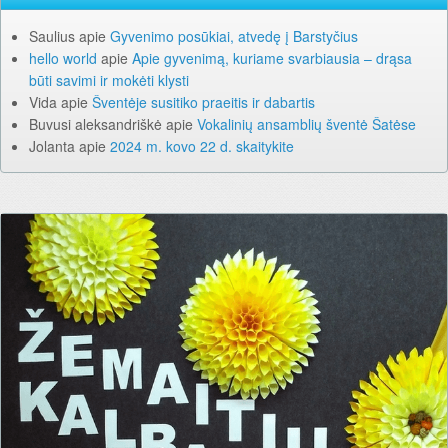
Saulius
apie
Gyvenimo posūkiai, atvedę į Barstyčius
hello world
apie
Apie gyvenimą, kuriame svarbiausia – drąsa
būti savimi ir mokėti klysti
Vida
apie
Šventėje susitiko praeitis ir dabartis
Buvusi aleksandriškė
apie
Vokalinių ansamblių šventė Šatėse
Jolanta
apie
2024 m. kovo 22 d. skaitykite