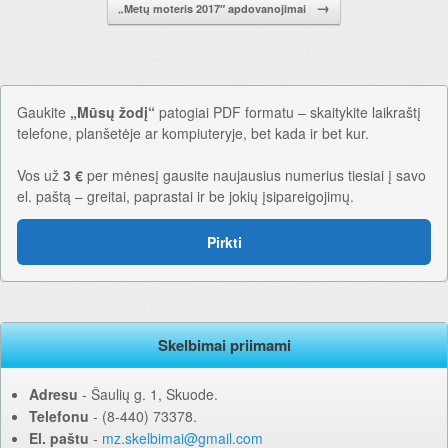
→
„Metų moteris 2017″ apdovanojimai
Gaukite
„Mūsų žodį“
patogiai PDF formatu – skaitykite laikraštį
telefone, planšetėje ar kompiuteryje, bet kada ir bet kur.
Vos už
3 €
per mėnesį gausite naujausius numerius tiesiai į savo
el. paštą – greitai, paprastai ir be jokių įsipareigojimų.
Pirkti
Skelbimai priimami
Adresu
‐ Šaulių g. 1, Skuode.
Telefonu
‐ (8-440) 73378.
El. paštu
‐
mz.skelbimai@gmail.com