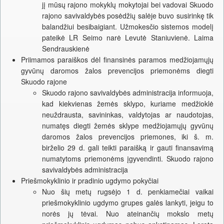
jį mūsų rajono mokyklų mokytojai bei vadovai Skuodo
rajono savivaldybės posėdžių salėje buvo susirinkę tik
balandžiui besibaigiant. Užmokesčio sistemos modelį
pateikė LR Seimo narė Levutė Staniuvienė. Laima
Sendrauskienė
Priimamos paraiškos dėl finansinės paramos medžiojamųjų
gyvūnų daromos žalos prevencijos priemonėms diegti
Skuodo rajone
Skuodo rajono savivaldybės administracija informuoja,
kad kiekvienas žemės sklypo, kuriame medžioklė
neuždrausta, savininkas, valdytojas ar naudotojas,
numatęs diegti žemės sklype medžiojamųjų gyvūnų
daromos žalos prevencijos priemones, iki š. m.
birželio 29 d. gali teikti paraišką ir gauti finansavimą
numatytoms priemonėms įgyvendinti. Skuodo rajono
savivaldybės administracija
Priešmokyklinio ir pradinio ugdymo pokyčiai
Nuo šių metų rugsėjo 1 d. penkiamečiai vaikai
priešmokyklinio ugdymo grupes galės lankyti, jeigu to
norės jų tėvai. Nuo ateinančių mokslo metų