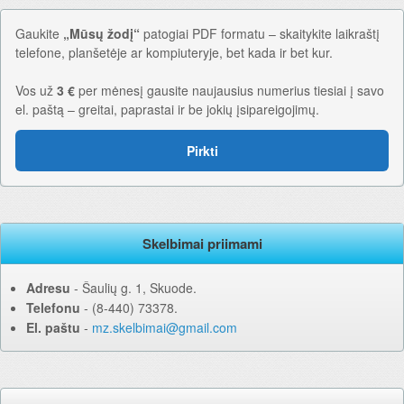
Gaukite
„Mūsų žodį“
patogiai PDF formatu – skaitykite laikraštį
telefone, planšetėje ar kompiuteryje, bet kada ir bet kur.
Vos už
3 €
per mėnesį gausite naujausius numerius tiesiai į savo
el. paštą – greitai, paprastai ir be jokių įsipareigojimų.
Pirkti
Skelbimai priimami
Adresu
‐ Šaulių g. 1, Skuode.
Telefonu
‐ (8-440) 73378.
El. paštu
‐
mz.skelbimai@gmail.com