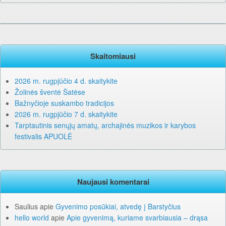
Skaitomiausi
2026 m. rugpjūčio 4 d. skaitykite
Žolinės šventė Šatėse
Bažnyčioje suskambo tradicijos
2026 m. rugpjūčio 7 d. skaitykite
Tarptautinis senųjų amatų, archajinės muzikos ir karybos
festivalis APUOLĖ
Naujausi komentarai
Saulius
apie
Gyvenimo posūkiai, atvedę į Barstyčius
hello world
apie
Apie gyvenimą, kuriame svarbiausia – drąsa