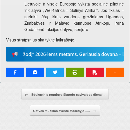
Lietuvoje ir visoje Europoje vyksta socialinė pilietinė
iniciatyva „Well4africa – Šulinys Afrikai“. Jos tikslas –
surinkti lėšų trims vandens gręžiniams Ugandos,
Zimbabvės ir Malavio kaimuose Afrikoje. Irena
Gudaitienė, akcijos dalyvė, senjorė
Visus straipsnius skaitykite laikraštyje.
ūsų žodį“ 2026-iems metams. Geriausia dovana – laikrašti
Pranešimo navigacija.
←
Edukacinis renginys Skuodo savivaldos dienai…
→
Gatvės muzikos šventė Mosėdyje –…