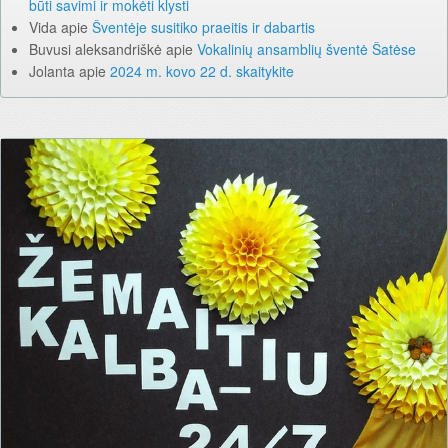
būti savimi ir mokėti klysti
Vida
apie
Šventėje susitiko praeitis ir dabartis
Buvusi aleksandriškė
apie
Vokalinių ansamblių šventė Šatėse
Jolanta
apie
2024 m. kovo 22 d. skaitykite