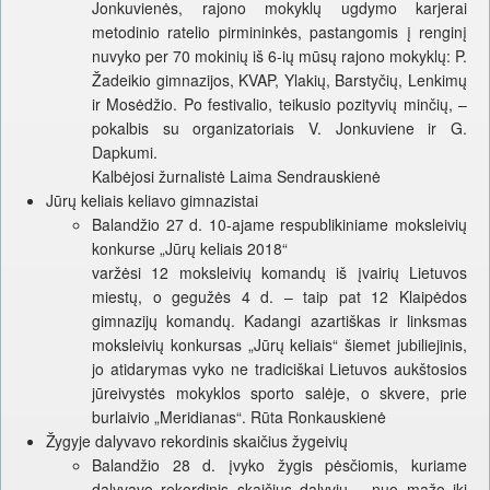
Jonkuvienės, rajono mokyklų ugdymo karjerai
metodinio ratelio pirmininkės, pastangomis į renginį
nuvyko per 70 mokinių iš 6-ių mūsų rajono mokyklų: P.
Žadeikio gimnazijos, KVAP, Ylakių, Barstyčių, Lenkimų
ir Mosėdžio. Po festivalio, teikusio pozityvių minčių, –
pokalbis su organizatoriais V. Jonkuviene ir G.
Dapkumi.
Kalbėjosi žurnalistė Laima Sendrauskienė
Jūrų keliais keliavo gimnazistai
Balandžio 27 d. 10-ajame respublikiniame moksleivių
konkurse „Jūrų keliais 2018“
varžėsi 12 moksleivių komandų iš įvairių Lietuvos
miestų, o gegužės 4 d. – taip pat 12 Klaipėdos
gimnazijų komandų. Kadangi azartiškas ir linksmas
moksleivių konkursas „Jūrų keliais“ šiemet jubiliejinis,
jo atidarymas vyko ne tradiciškai Lietuvos aukštosios
jūreivystės mokyklos sporto salėje, o skvere, prie
burlaivio „Meridianas“. Rūta Ronkauskienė
Žygyje dalyvavo rekordinis skaičius žygeivių
Balandžio 28 d. įvyko žygis pėsčiomis, kuriame
dalyvavo rekordinis skaičius dalyvių – nuo mažo iki