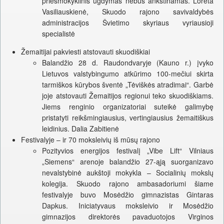
priešmokyklinis ugdymas nebus ankstinamas. Loreta
Vasiliauskienė, Skuodo rajono savivaldybės
administracijos Švietimo skyriaus vyriausioji
specialistė
Žemaitijai pakviesti atstovauti skuodiškiai
Balandžio 28 d. Raudondvaryje (Kauno r.) įvyko
Lietuvos valstybingumo atkūrimo 100-mečiui skirta
tarmiškos kūrybos šventė „Tėviškės atradimai“. Garbė
joje atstovauti Žemaitijos regionui teko skuodiškiams.
Jiems renginio organizatoriai suteikė galimybę
pristatyti reikšmingiausius, vertingiausius žemaitiškus
leidinius. Dalia Zabitienė
Festivalyje – ir 70 moksleivių iš mūsų rajono
Pozityvios energijos festivalį „Vibe Lift“ Vilniaus
„Siemens“ arenoje balandžio 27-ąją suorganizavo
nevalstybinė aukštoji mokykla – Socialinių mokslų
kolegija. Skuodo rajono ambasadoriumi šiame
festivalyje buvo Mosėdžio gimnazistas Gintaras
Dapkus. Iniciatyvaus moksleivio ir Mosėdžio
gimnazijos direktorės pavaduotojos Virginos