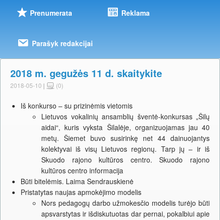
Prenumerata
Reklama
Parašyk redakcijai
2018 m. gegužės 11 d. skaitykite
2018-05-10
|
(0)
Iš konkurso – su prizinėmis vietomis
Lietuvos vokalinių ansamblių šventė-konkursas „Šilų
aidai“, kuris vyksta Šilalėje, organizuojamas jau 40
metų. Šiemet buvo susirinkę net 44 dainuojantys
kolektyvai iš visų Lietuvos regionų. Tarp jų – ir iš
Skuodo rajono kultūros centro. Skuodo rajono
kultūros centro informacija
Būti bitelėmis. Laima Sendrauskienė
Pristatytas naujas apmokėjimo modelis
Nors pedagogų darbo užmokesčio modelis turėjo būti
apsvarstytas ir išdiskutuotas dar pernai, pokalbiui apie