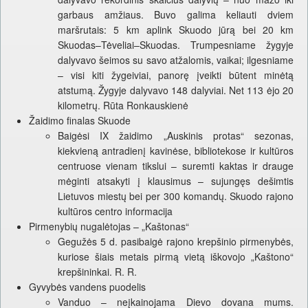
garbaus amžiaus. Buvo galima keliauti dviem
maršrutais: 5 km aplink Skuodo jūrą bei 20 km
Skuodas–Tėveliai–Skuodas. Trumpesniame žygyje
dalyvavo šeimos su savo atžalomis, vaikai; ilgesniame
– visi kiti žygeiviai, panorę įveikti būtent minėtą
atstumą. Žygyje dalyvavo 148 dalyviai. Net 113 ėjo 20
kilometrų. Rūta Ronkauskienė
Žaidimo finalas Skuode
Baigėsi IX žaidimo „Auskinis protas“ sezonas,
kiekvieną antradienį kavinėse, bibliotekose ir kultūros
centruose vienam tikslui – suremti kaktas ir drauge
mėginti atsakyti į klausimus – sujungęs dešimtis
Lietuvos miestų bei per 300 komandų. Skuodo rajono
kultūros centro informacija
Pirmenybių nugalėtojas – „Kaštonas“
Gegužės 5 d. pasibaigė rajono krepšinio pirmenybės,
kuriose šiais metais pirmą vietą iškovojo „Kaštono“
krepšininkai. R. R.
Gyvybės vandens puodelis
Vanduo – neįkainojama Dievo dovana mums.