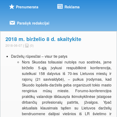
Prenumerata
Reklama
Parašyk redakcijai
2018 m. birželio 8 d. skaitykite
2018-06-07
|
(0)
Darželių rūpesčiai – visur tie patys
Nors Skuodas toliausiai nutolęs nuo sostinės, jame
birželio 5-ąją įvykusi respublikinė konferencija,
sutelkusi 158 dalyvius iš 70-ies Lietuvos miestų ir
rajonų (21 savivaldybė), – puikus įrodymas, kad
Skuodo lopšelis-darželis geba organizuoti tokio masto
renginius mūsų mieste. Forumo-konferencijos
praktikų valandoje išklausyta ikimokyklinėse įstaigose
dirbančių profesionalų patirtis, įžvalgos. Ypač
aktualiais klausimais tądien su Lietuvos darželių
bendruomene dalijosi viešnios iš LR švietimo ir