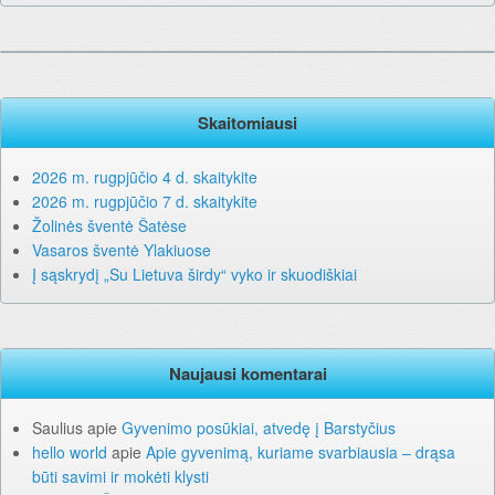
Skaitomiausi
2026 m. rugpjūčio 4 d. skaitykite
2026 m. rugpjūčio 7 d. skaitykite
Žolinės šventė Šatėse
Vasaros šventė Ylakiuose
Į sąskrydį „Su Lietuva širdy“ vyko ir skuodiškiai
Naujausi komentarai
Saulius
apie
Gyvenimo posūkiai, atvedę į Barstyčius
hello world
apie
Apie gyvenimą, kuriame svarbiausia – drąsa
būti savimi ir mokėti klysti