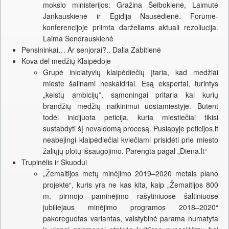
mokslo ministerijos: Gražina Šeibokienė, Laimutė
Jankauskienė ir Egidija Nausėdienė. Forume-
konferencijoje priimta darželiams aktuali rezoliucija.
Laima Sendrauskienė
Pensininkai… Ar senjorai?.. Dalia Zabitienė
Kova dėl medžių Klaipėdoje
Grupė iniciatyvių klaipėdiečių įtaria, kad medžiai
mieste šalinami neskaidriai. Esą ekspertai, turintys
„keistų ambicijų”, sąmoningai pritaria kai kurių
brandžių medžių naikinimui uostamiestyje. Būtent
todėl inicijuota peticija, kuria miestiečiai tikisi
sustabdyti šį nevaldomą procesą. Puslapyje peticijos.lt
neabejingi klaipėdiečiai kviečiami prisidėti prie miesto
žaliųjų plotų išsaugojimo. Parengta pagal „Diena.lt“
Trupinėlis ir Skuodui
„Žemaitijos metų minėjimo 2019–2020 metais plano
projekte“, kuris yra ne kas kita, kaip „Žemaitijos 800
m. pirmojo paminėjimo rašytiniuose šaltiniuose
jubiliejaus minėjimo programos 2018–2020“
pakoreguotas variantas, valstybinė parama numatyta