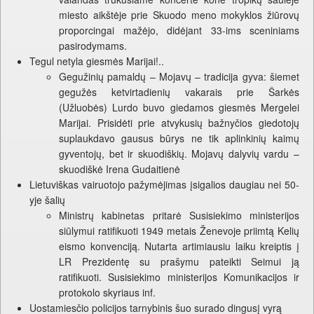
miesto aikštėje prie Skuodo meno mokyklos žiūrovų
proporcingai mažėjo, didėjant 33-ims sceniniams
pasirodymams.
Tegul netyla giesmės Marijai!..
Gegužinių pamaldų – Mojavų – tradicija gyva: šiemet
gegužės ketvirtadienių vakarais prie Šarkės
(Užluobės) Lurdo buvo giedamos giesmės Mergelei
Marijai. Prisidėti prie atvykusių bažnyčios giedotojų
suplaukdavo gausus būrys ne tik aplinkinių kaimų
gyventojų, bet ir skuodiškių. Mojavų dalyvių vardu –
skuodiškė Irena Gudaitienė
Lietuviškas vairuotojo pažymėjimas įsigalios daugiau nei 50-
yje šalių
Ministrų kabinetas pritarė Susisiekimo ministerijos
siūlymui ratifikuoti 1949 metais Ženevoje priimtą Kelių
eismo konvenciją. Nutarta artimiausiu laiku kreiptis į
LR Prezidentę su prašymu pateikti Seimui ją
ratifikuoti. Susisiekimo ministerijos Komunikacijos ir
protokolo skyriaus inf.
Uostamiesčio policijos tarnybinis šuo surado dingusį vyrą