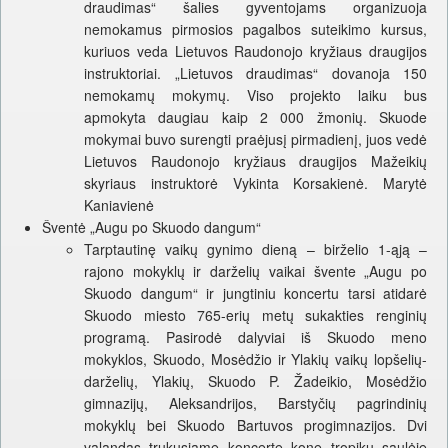
draudimas“ šalies gyventojams organizuoja
nemokamus pirmosios pagalbos suteikimo kursus,
kuriuos veda Lietuvos Raudonojo kryžiaus draugijos
instruktoriai. „Lietuvos draudimas“ dovanoja 150
nemokamų mokymų. Viso projekto laiku bus
apmokyta daugiau kaip 2 000 žmonių. Skuode
mokymai buvo surengti praėjusį pirmadienį, juos vedė
Lietuvos Raudonojo kryžiaus draugijos Mažeikių
skyriaus instruktorė Vykinta Korsakienė. Marytė
Kaniavienė
Šventė „Augu po Skuodo dangum“
Tarptautinę vaikų gynimo dieną – birželio 1-ąją –
rajono mokyklų ir darželių vaikai švente „Augu po
Skuodo dangum“ ir jungtiniu koncertu tarsi atidarė
Skuodo miesto 765-erių metų sukakties renginių
programą. Pasirodė dalyviai iš Skuodo meno
mokyklos, Skuodo, Mosėdžio ir Ylakių vaikų lopšelių-
darželių, Ylakių, Skuodo P. Žadeikio, Mosėdžio
gimnazijų, Aleksandrijos, Barstyčių pagrindinių
mokyklų bei Skuodo Bartuvos progimnazijos. Dvi
valandas trukusiame koncerte kone tropikų saulėje