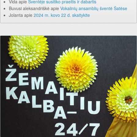
Vida
apie
Šventėje susitiko praeitis ir dabartis
Buvusi aleksandriškė
apie
Vokalinių ansamblių šventė Šatėse
Jolanta
apie
2024 m. kovo 22 d. skaitykite