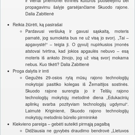
ir vienai priemonei etninės kultūros puoselėjimu bei
propagavimu šalyje garsėjančiame Skuodo rajone.
Dalia Zabitienė
Reikia žiūrėti, ką pasirašai
Pardavusi veršiuką ir gavusi sąskaitą, moteris
pamatė, jog sumokėta bus ne už visą jo svorį. „Tai –
apgavystė!“ – teigia ji. O gyvulį nupirkusios įmonės
atstovai tvirtina, kad jokios apgaulės nebuvo – esą
moteris iš anksto žinojo, jog už visą svorį mokama
nebus. Kuo tikėti? Dalia Zabitienė
Proga dalytis ir imti
Gegužės 29-osios rytą mūsų rajono technologijų
mokytojai pasitiko kolegas iš Žemaitijos sostinės.
Skuodo rajone surengta jo ir Telšių rajono
technologijų mokytojų metodinė diena „Edukacinių
aplinkų svarba pozityviam technologijų ugdymui“.
Laimutė Kriginienė, Skuodo rajono technologijų
mokytojų metodinio būrelio pirmininkė
Kiekvieno pareiga – gebėti suteikti pirmąją pagalbą
Didžiausia ne gyvybės draudimo bendrovė „Lietuvos