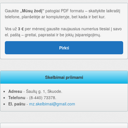
Gaukite
„Mūsų žodį“
patogiai PDF formatu – skaitykite laikraštį
telefone, planšetėje ar kompiuteryje, bet kada ir bet kur.
Vos už
3 €
per mėnesį gausite naujausius numerius tiesiai į savo
el. paštą – greitai, paprastai ir be jokių įsipareigojimų.
Pirkti
Skelbimai priimami
Adresu
‐ Šaulių g. 1, Skuode.
Telefonu
‐ (8-440) 73378.
El. paštu
‐
mz.skelbimai@gmail.com