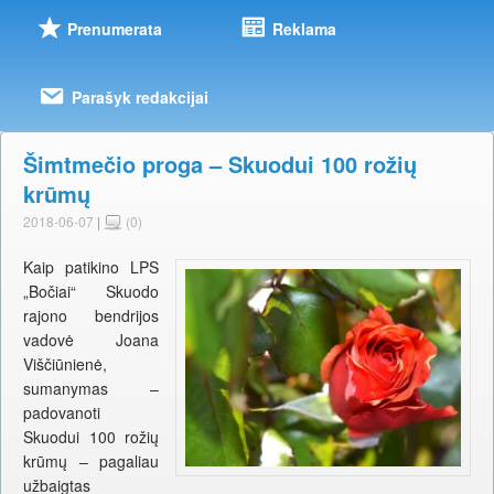
Prenumerata
Reklama
Parašyk redakcijai
Šimtmečio proga – Skuodui 100 rožių
krūmų
2018-06-07
|
(0)
Kaip patikino LPS
„Bočiai“ Skuodo
rajono bendrijos
vadovė Joana
Viščiūnienė,
sumanymas –
padovanoti
Skuodui 100 rožių
krūmų – pagaliau
užbaigtas