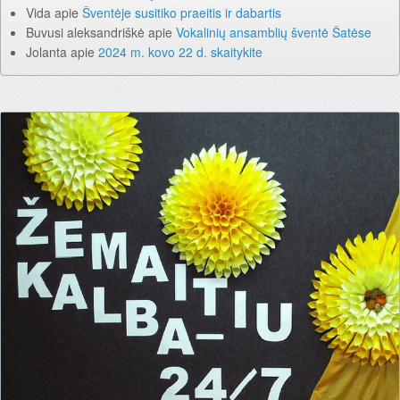
Vida
apie
Šventėje susitiko praeitis ir dabartis
Buvusi aleksandriškė
apie
Vokalinių ansamblių šventė Šatėse
Jolanta
apie
2024 m. kovo 22 d. skaitykite