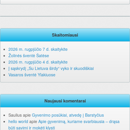
Skaitomiausi
2026 m. rugpjūčio 7 d. skaitykite
Žolinės šventė Šatėse
2026 m. rugpjūčio 4 d. skaitykite
Į sąskrydį „Su Lietuva širdy“ vyko ir skuodiškiai
Vasaros šventė Ylakiuose
Naujausi komentarai
Saulius
apie
Gyvenimo posūkiai, atvedę į Barstyčius
hello world
apie
Apie gyvenimą, kuriame svarbiausia – drąsa
būti savimi ir mokėti klysti