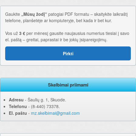
Gaukite
„Mūsų žodį“
patogiai PDF formatu – skaitykite laikraštį
telefone, planšetėje ar kompiuteryje, bet kada ir bet kur.
Vos už
3 €
per mėnesį gausite naujausius numerius tiesiai į savo
el. paštą – greitai, paprastai ir be jokių įsipareigojimų.
Pirkti
Skelbimai priimami
Adresu
‐ Šaulių g. 1, Skuode.
Telefonu
‐ (8-440) 73378.
El. paštu
‐
mz.skelbimai@gmail.com