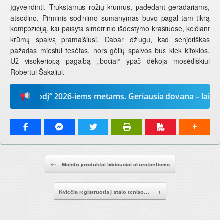
įgyvendinti. Trūkstamus rožių krūmus, padedant geradariams,
atsodino. Pirminis sodinimo sumanymas buvo pagal tam tikrą
kompoziciją, kai paisyta simetrinio išdėstymo kraštuose, keičiant
krūmų spalvą pramaišiusi. Dabar džiugu, kad senjoriškas
pažadas miestui tesėtas, nors gėlių spalvos bus kiek kitokios.
Už visokeriopą pagalbą „bočiai“ ypač dėkoja mosėdiškiui
Robertui Šakaliui.
ūsų žodį“ 2026-iems metams. Geriausia dovana – laikraštis
Pranešimo navigacija.
←
Maisto produktai labiausiai skurstantiems
→
Kviečia registruotis į stalo teniso…