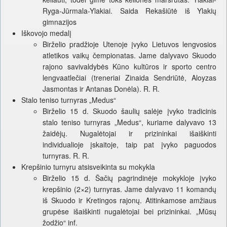
Ryga-Jūrmala-Ylakiai. Saida Rekašiūtė iš Ylakių
gimnazijos
Iškovojo medalį
Birželio pradžioje Utenoje įvyko Lietuvos lengvosios
atletikos vaikų čempionatas. Jame dalyvavo Skuodo
rajono savivaldybės Kūno kultūros ir sporto centro
lengvaatlečiai (treneriai Zinaida Sendriūtė, Aloyzas
Jasmontas ir Antanas Donėla). R. R.
Stalo teniso turnyras „Medus“
Birželio 15 d. Skuodo šaulių salėje įvyko tradicinis
stalo teniso turnyras „Medus“, kuriame dalyvavo 13
žaidėjų. Nugalėtojai ir prizininkai išaiškinti
individualioje įskaitoje, taip pat įvyko paguodos
turnyras. R. R.
Krepšinio turnyru atsisveikinta su mokykla
Birželio 15 d. Šačių pagrindinėje mokykloje įvyko
krepšinio (2×2) turnyras. Jame dalyvavo 11 komandų
iš Skuodo ir Kretingos rajonų. Atitinkamose amžiaus
grupėse išaiškinti nugalėtojai bei prizininkai. „Mūsų
žodžio“ inf.