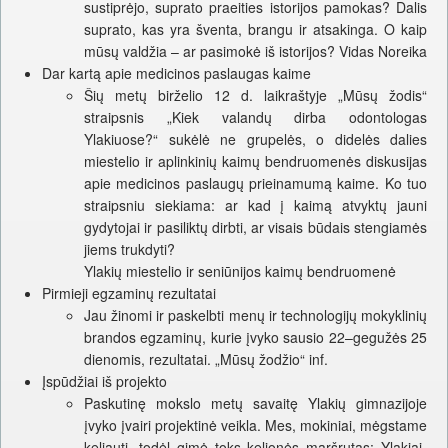
sustiprėjo, suprato praeities istorijos pamokas? Dalis
suprato, kas yra šventa, brangu ir atsakinga. O kaip
mūsų valdžia – ar pasimokė iš istorijos? Vidas Noreika
Dar kartą apie medicinos paslaugas kaime
Šių metų birželio 12 d. laikraštyje „Mūsų žodis“
straipsnis „Kiek valandų dirba odontologas
Ylakiuose?“ sukėlė ne grupelės, o didelės dalies
miestelio ir aplinkinių kaimų bendruomenės diskusijas
apie medicinos paslaugų prieinamumą kaime. Ko tuo
straipsniu siekiama: ar kad į kaimą atvyktų jauni
gydytojai ir pasiliktų dirbti, ar visais būdais stengiamės
jiems trukdyti?
Ylakių miestelio ir seniūnijos kaimų bendruomenė
Pirmieji egzaminų rezultatai
Jau žinomi ir paskelbti menų ir technologijų mokyklinių
brandos egzaminų, kurie įvyko sausio 22–gegužės 25
dienomis, rezultatai. „Mūsų žodžio“ inf.
Įspūdžiai iš projekto
Paskutinę mokslo metų savaitę Ylakių gimnazijoje
įvyko įvairi projektinė veikla. Mes, mokiniai, mėgstame
keliauti, todėl gimė toks kelionės maršrutas: Ylakiai-