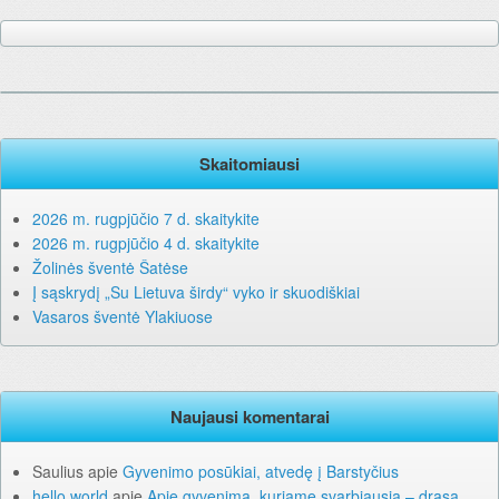
Skaitomiausi
2026 m. rugpjūčio 7 d. skaitykite
2026 m. rugpjūčio 4 d. skaitykite
Žolinės šventė Šatėse
Į sąskrydį „Su Lietuva širdy“ vyko ir skuodiškiai
Vasaros šventė Ylakiuose
Naujausi komentarai
Saulius
apie
Gyvenimo posūkiai, atvedę į Barstyčius
hello world
apie
Apie gyvenimą, kuriame svarbiausia – drąsa