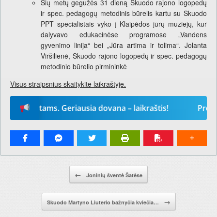
Šių metų gegužės 31 dieną Skuodo rajono logopedų
ir spec. pedagogų metodinis būrelis kartu su Skuodo
PPT specialistais vyko į Klaipėdos jūrų muziejų, kur
dalyvavo edukacinėse programose „Vandens
gyvenimo linija“ bei „Jūra artima ir tolima“. Jolanta
Viršilienė, Skuodo rajono logopedų ir spec. pedagogų
metodinio būrelio pirmininkė
Visus straipsnius skaitykite laikraštyje.
s metams. Geriausia dovana – laikraštis!
Prenumeru
Pranešimo navigacija.
←
Joninių šventė Šatėse
→
Skuodo Martyno Liuterio bažnyčia kviečia…