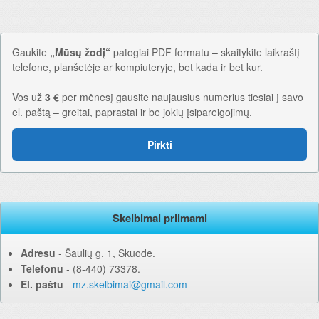
Gaukite
„Mūsų žodį“
patogiai PDF formatu – skaitykite laikraštį
telefone, planšetėje ar kompiuteryje, bet kada ir bet kur.
Vos už
3 €
per mėnesį gausite naujausius numerius tiesiai į savo
el. paštą – greitai, paprastai ir be jokių įsipareigojimų.
Pirkti
Skelbimai priimami
Adresu
‐ Šaulių g. 1, Skuode.
Telefonu
‐ (8-440) 73378.
El. paštu
‐
mz.skelbimai@gmail.com