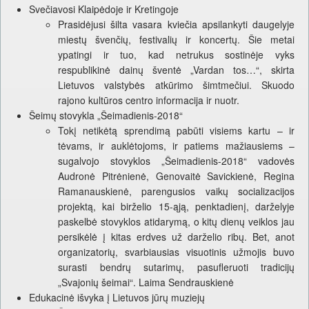
Svečiavosi Klaipėdoje ir Kretingoje
Prasidėjusi šilta vasara kviečia apsilankyti daugelyje
miestų švenčių, festivalių ir koncertų. Šie metai
ypatingi ir tuo, kad netrukus sostinėje vyks
respublikinė dainų šventė „Vardan tos…“, skirta
Lietuvos valstybės atkūrimo šimtmečiui. Skuodo
rajono kultūros centro informacija ir nuotr.
Šeimų stovykla „Šeimadienis-2018“
Tokį netikėtą sprendimą pabūti visiems kartu – ir
tėvams, ir auklėtojoms, ir patiems mažiausiems –
sugalvojo stovyklos „Šeimadienis-2018“ vadovės
Audronė Pitrėnienė, Genovaitė Savickienė, Regina
Ramanauskienė, parengusios vaikų socializacijos
projektą, kai birželio 15-ąją, penktadienį, darželyje
paskelbė stovyklos atidarymą, o kitų dienų veiklos jau
persikėlė į kitas erdves už darželio ribų. Bet, anot
organizatorių, svarbiausias visuotinis užmojis buvo
surasti bendrų sutarimų, pasufleruoti tradicijų
„Svajonių šeimai“. Laima Sendrauskienė
Edukacinė išvyka į Lietuvos jūrų muziejų