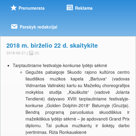
Prenumerata
Reklama
Parašyk redakcijai
2018 m. birželio 22 d. skaitykite
2018-06-21
|
(0)
Tarptautiniame festivalyje-konkurse lydėjo sėkmė
Gegužės pabaigoje Skuodo rajono kultūros centro
liaudiškos muzikos kapela „Bartuva“ (vadovas
Vidmantas Valinskis) kartu su Mažeikių choreografijos
mokyklos studija „Kauškutis“ (vadovė Jolanta
Tendienė) dalyvavo XVIII tarptautiniame festivalyje-
konkurse „Golden Dolphin-2018“ Batumyje (Gruzija).
Bendrą programą paruošusius skuodiškius ir
mažeikiškius lydėjo sėkmė – jie apdovanoti Grand Prix
diplomu. Tai puikus muzikantų ir šokėjų darbo
įvertinimas. Rūta Ronkauskienė