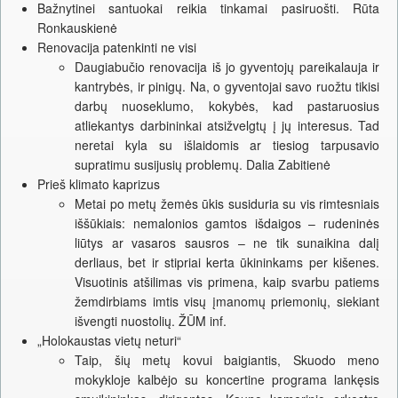
Bažnytinei santuokai reikia tinkamai pasiruošti. Rūta
Ronkauskienė
Renovacija patenkinti ne visi
Daugiabučio renovacija iš jo gyventojų pareikalauja ir
kantrybės, ir pinigų. Na, o gyventojai savo ruožtu tikisi
darbų nuoseklumo, kokybės, kad pastaruosius
atliekantys darbininkai atsižvelgtų į jų interesus. Tad
neretai kyla su išlaidomis ar tiesiog tarpusavio
supratimu susijusių problemų. Dalia Zabitienė
Prieš klimato kaprizus
Metai po metų žemės ūkis susiduria su vis rimtesniais
iššūkiais: nemalonios gamtos išdaigos – rudeninės
liūtys ar vasaros sausros – ne tik sunaikina dalį
derliaus, bet ir stipriai kerta ūkininkams per kišenes.
Visuotinis atšilimas vis primena, kaip svarbu patiems
žemdirbiams imtis visų įmanomų priemonių, siekiant
išvengti nuostolių. ŽŪM inf.
„Holokaustas vietų neturi“
Taip, šių metų kovui baigiantis, Skuodo meno
mokykloje kalbėjo su koncertine programa lankęsis