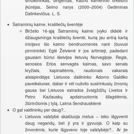
smuikininkas, dirigentas, Kauno kamerinio orkestro
įkūrėjas, Seimo narys (2000–2004) Gediminas
Dalinkevičius. L. S.
Šatraminių kaime, kraštiečių šventėje
Birželio 16-ąją Šatraminių kaime įvyko didelė ir
džiaugsminga kraštiečių šventė, kurią jau antrą kartą
inicijavo šio kaimo bendruomenės narė (buvusi
pirmininkė) Eglė Želvienė ir jos artimieji, padedant
gausiam būriui išeivijos lietuvių Norvegijoje. Regis,
senosios Erlos senvagės kaimas, savo senais
kryžiais, kapinaitėmis, raudonais vakarais
atsispindėjęs Lietuvos dailininko Adomo Galdiko
paveiksluose, dabar ir vėl nušvito susirinkusių žmonių
gausa bei Lietuvos estrados žvaigždžių Livetos ir
Petro Kazlauskų apdainuotomis šilagėlėmis,
žiūrinčiomis į tylą. Laima Sendrauskienė
O gal valdininkų per daug?..
Lietuvos valstybė skaičiuoja metus – teko išgyventi
daug negandų, bet ji yra ir gyvuoja. O kaip su
žmonėmis, kurie išgyveno toje valstybėje?.. Ar jie