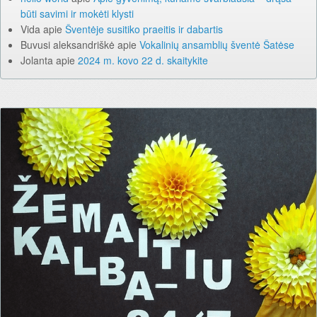
būti savimi ir mokėti klysti
Vida
apie
Šventėje susitiko praeitis ir dabartis
Buvusi aleksandriškė
apie
Vokalinių ansamblių šventė Šatėse
Jolanta
apie
2024 m. kovo 22 d. skaitykite