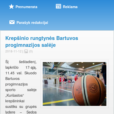
Prenumerata
Reklama
Parašyk redakcijai
Krepšinio rungtynės Bartuvos
progimnazijos salėje
2018-11-12
|
(0)
Šį šeštadienį,
lapkričio 17-ąją,
11.45 val. Skuodo
Bartuvos
progimnazijos
sporto salėje
„Kuršastos“
krepšininkai
susitiks su grupės
lydere – Sedos