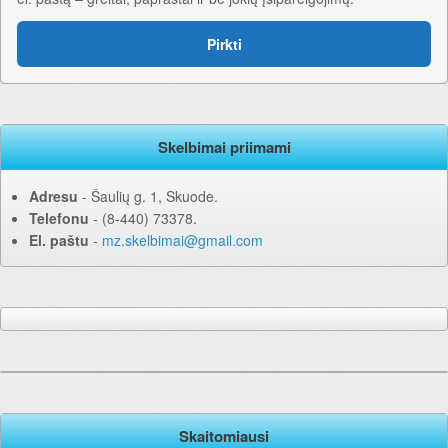
Pirkti
Skelbimai priimami
Adresu
‐ Šaulių g. 1, Skuode.
Telefonu
‐ (8-440) 73378.
El. paštu
‐
mz.skelbimai@gmail.com
Skaitomiausi