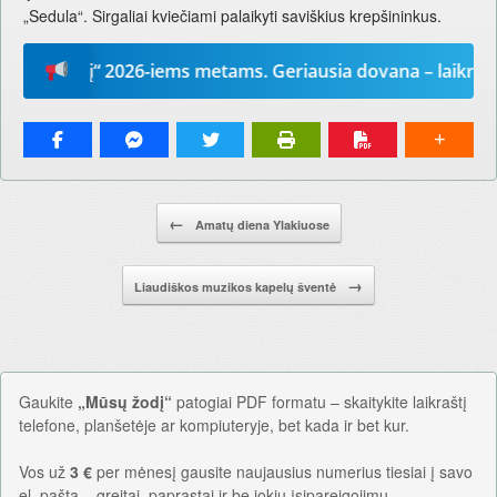
„Sedula“. Sirgaliai kviečiami palaikyti saviškius krepšininkus.
ų žodį“ 2026-iems metams. Geriausia dovana – laikraštis!
Pranešimo navigacija.
←
Amatų diena Ylakiuose
→
Liaudiškos muzikos kapelų šventė
Gaukite
„Mūsų žodį“
patogiai PDF formatu – skaitykite laikraštį
telefone, planšetėje ar kompiuteryje, bet kada ir bet kur.
Vos už
3 €
per mėnesį gausite naujausius numerius tiesiai į savo
el. paštą – greitai, paprastai ir be jokių įsipareigojimų.