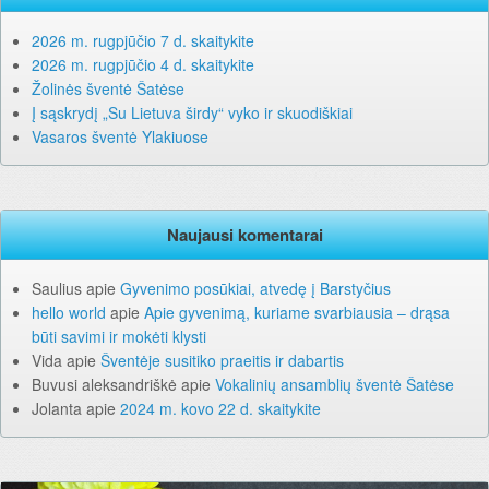
2026 m. rugpjūčio 7 d. skaitykite
2026 m. rugpjūčio 4 d. skaitykite
Žolinės šventė Šatėse
Į sąskrydį „Su Lietuva širdy“ vyko ir skuodiškiai
Vasaros šventė Ylakiuose
Naujausi komentarai
Saulius
apie
Gyvenimo posūkiai, atvedę į Barstyčius
hello world
apie
Apie gyvenimą, kuriame svarbiausia – drąsa
būti savimi ir mokėti klysti
Vida
apie
Šventėje susitiko praeitis ir dabartis
Buvusi aleksandriškė
apie
Vokalinių ansamblių šventė Šatėse
Jolanta
apie
2024 m. kovo 22 d. skaitykite