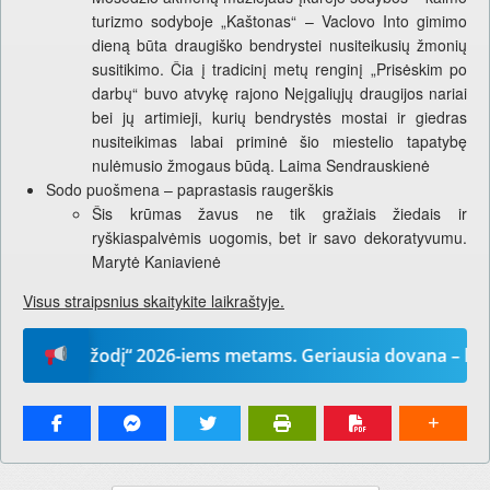
turizmo sodyboje „Kaštonas“ – Vaclovo Into gimimo
dieną būta draugiško bendrystei nusiteikusių žmonių
susitikimo. Čia į tradicinį metų renginį „Prisėskim po
darbų“ buvo atvykę rajono Neįgaliųjų draugijos nariai
bei jų artimieji, kurių bendrystės mostai ir giedras
nusiteikimas labai priminė šio miestelio tapatybę
nulėmusio žmogaus būdą. Laima Sendrauskienė
Sodo puošmena – paprastasis raugerškis
Šis krūmas žavus ne tik gražiais žiedais ir
ryškiaspalvėmis uogomis, bet ir savo dekoratyvumu.
Marytė Kaniavienė
Visus straipsnius skaitykite laikraštyje.
ūsų žodį“ 2026-iems metams. Geriausia dovana – laikrašti