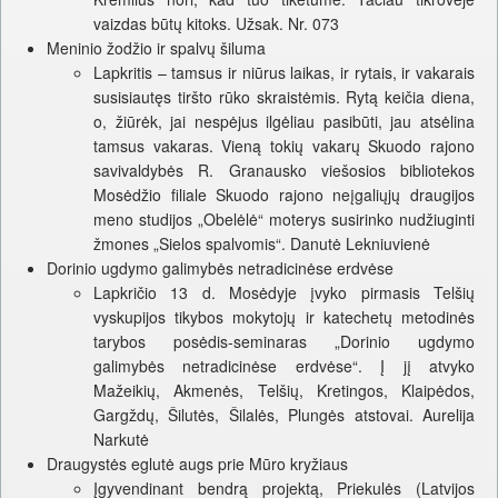
vaizdas būtų kitoks. Užsak. Nr. 073
Meninio žodžio ir spalvų šiluma
Lapkritis – tamsus ir niūrus laikas, ir rytais, ir vakarais
susisiautęs tiršto rūko skraistėmis. Rytą keičia diena,
o, žiūrėk, jai nespėjus ilgėliau pasibūti, jau atsėlina
tamsus vakaras. Vieną tokių vakarų Skuodo rajono
savivaldybės R. Granausko viešosios bibliotekos
Mosėdžio filiale Skuodo rajono neįgaliųjų draugijos
meno studijos „Obelėlė“ moterys susirinko nudžiuginti
žmones „Sielos spalvomis“. Danutė Lekniuvienė
Dorinio ugdymo galimybės netradicinėse erdvėse
Lapkričio 13 d. Mosėdyje įvyko pirmasis Telšių
vyskupijos tikybos mokytojų ir katechetų metodinės
tarybos posėdis-seminaras „Dorinio ugdymo
galimybės netradicinėse erdvėse“. Į jį atvyko
Mažeikių, Akmenės, Telšių, Kretingos, Klaipėdos,
Gargždų, Šilutės, Šilalės, Plungės atstovai. Aurelija
Narkutė
Draugystės eglutė augs prie Mūro kryžiaus
Įgyvendinant bendrą projektą, Priekulės (Latvijos