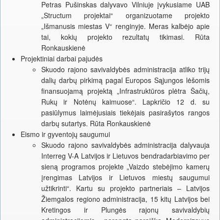
Petras Pušinskas dalyvavo Vilniuje įvykusiame UAB
„Structum projektai“ organizuotame projekto
„Išmanusis miestas V“ renginyje. Meras kalbėjo apie
tai, kokių projekto rezultatų tikimasi. Rūta
Ronkauskienė
Projektiniai darbai pajudės
Skuodo rajono savivaldybės administracija atliko trijų
dalių darbų pirkimą pagal Europos Sąjungos lėšomis
finansuojamą projektą „Infrastruktūros plėtra Šačių,
Rukų ir Notėnų kaimuose“. Lapkričio 12 d. su
pasiūlymus laimėjusiais tiekėjais pasirašytos rangos
darbų sutartys. Rūta Ronkauskienė
Eismo ir gyventojų saugumui
Skuodo rajono savivaldybės administracija dalyvauja
Interreg V-A Latvijos ir Lietuvos bendradarbiavimo per
sieną programos projekte „Vaizdo stebėjimo kamerų
įrengimas Latvijos ir Lietuvos miestų saugumui
užtikrinti“. Kartu su projekto partneriais – Latvijos
Žiemgalos regiono administracija, 15 kitų Latvijos bei
Kretingos ir Plungės rajonų savivaldybių