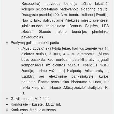
Respublika) nuovados bendrija „Zilais lakatinš“
kolegos skuodiškiams padovanojo sidabrinę eglutę.
Draugystė prasidėjo 2013 m. bendra kelione į Švediją.
Nuo to laiko dalyvaujame Priekulės miesto šventėse,
jubiliejiniuose renginiuose. Bronius Baipšys, LPS
„Bočiai“ Skuodo rajono bendrijos pirmininko
pavaduotojas
Prašymą galima pateikti paštu
„Mūsų žodžio“ skaitytoja teigė, kad jos žemėje yra 14
elektros stulpų, iš kurių 4 – su atramomis. „Mums
buvo pasakyta, kad, norėdami pateikti prašymą gauti
kompensaciją už elektros stulpus, esančius mūsų
žemėje, turime važiuoti į Klaipėdą. Arba prašymą
užpildyti per elektroninę bankininkystę, kurios
neturime. Esame pensininkai. Norėtume sužinoti, kur
reikia kreiptis“, – klausė „Mūsų žodžio“ skaitytoja. R.
R.
Galvijų pasai. „M. ž.“ inf.
Koridoriuje – kušetę. „M. ž.“ inf.
Konkursas išradingiausiems