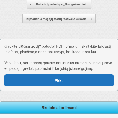
Pranešimo navigacija.
←
Kviečia į paskaitą – „Brangakmeniai…
→
Tarptautinis mėgėjų teatrų festivalis Skuode
Gaukite
„Mūsų žodį“
patogiai PDF formatu – skaitykite laikraštį
telefone, planšetėje ar kompiuteryje, bet kada ir bet kur.
Vos už
3 €
per mėnesį gausite naujausius numerius tiesiai į savo
el. paštą – greitai, paprastai ir be jokių įsipareigojimų.
Pirkti
Skelbimai priimami