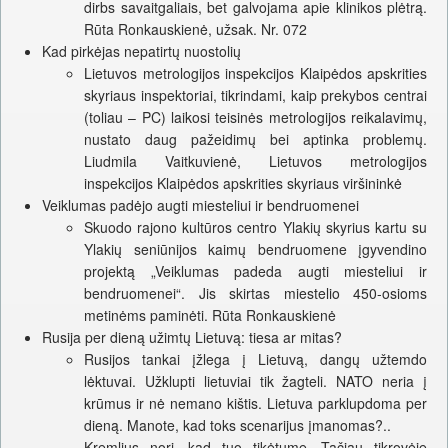
dirbs savaitgaliais, bet galvojama apie klinikos plėtrą.
Rūta Ronkauskienė, užsak. Nr. 072
Kad pirkėjas nepatirtų nuostolių
Lietuvos metrologijos inspekcijos Klaipėdos apskrities
skyriaus inspektoriai, tikrindami, kaip prekybos centrai
(toliau – PC) laikosi teisinės metrologijos reikalavimų,
nustato daug pažeidimų bei aptinka problemų.
Liudmila Vaitkuvienė, Lietuvos metrologijos
inspekcijos Klaipėdos apskrities skyriaus viršininkė
Veiklumas padėjo augti miesteliui ir bendruomenei
Skuodo rajono kultūros centro Ylakių skyrius kartu su
Ylakių seniūnijos kaimų bendruomene įgyvendino
projektą „Veiklumas padeda augti miesteliui ir
bendruomenei“. Jis skirtas miestelio 450-osioms
metinėms paminėti. Rūta Ronkauskienė
Rusija per dieną užimtų Lietuvą: tiesa ar mitas?
Rusijos tankai įžlega į Lietuvą, dangų užtemdo
lėktuvai. Užklupti lietuviai tik žagteli. NATO neria į
krūmus ir nė nemano kištis. Lietuva parklupdoma per
dieną. Manote, kad toks scenarijus įmanomas?..
Kremlius nori, kad tuo tikėtume. Tačiau tikrovėje