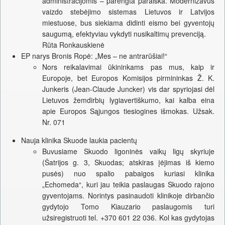
administracijomis – parengta paraiška. Modernizavus
vaizdo stebėjimo sistemas Lietuvos ir Latvijos
miestuose, bus siekiama didinti eismo bei gyventojų
saugumą, efektyviau vykdyti nusikaltimų prevenciją.
Rūta Ronkauskienė
EP narys Bronis Ropė: „Mes – ne antrarūšiai!“
Nors reikalavimai ūkininkams pas mus, kaip ir
Europoje, bet Europos Komisijos pirmininkas Ž. K.
Junkeris (Jean-Claude Juncker) vis dar spyriojasi dėl
Lietuvos žemdirbių lygiavertiškumo, kai kalba eina
apie Europos Sąjungos tiesiogines išmokas. Užsak.
Nr. 071
Nauja klinika Skuode laukia pacientų
Buvusiame Skuodo ligoninės vaikų ligų skyriuje
(Šatrijos g. 3, Skuodas; atskiras įėjimas iš kiemo
pusės) nuo spalio pabaigos kuriasi klinika
„Echomeda“, kuri jau teikia paslaugas Skuodo rajono
gyventojams. Norintys pasinaudoti klinikoje dirbančio
gydytojo Tomo Kiauzario paslaugomis turi
užsiregistruoti tel. +370 601 22 036. Kol kas gydytojas