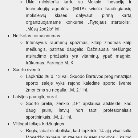
Ūkio ministerija kartu su Mokslo, inovacijų ir
technologijų agentūra (MITA) kviečia išradingiausių
moksleivių klases dalyvauti pirmą kartą
organizuojamame konkurse „Rytojaus startuolis“.
„Mūsų žodžio“ inf.
Netikėtas nemalonumas
Intensyvus raumenų spazmas, kitaip žinomas kaip
mėšlungis, patirtas daugelio. Dažniausia mėšlungio
atsiradimo priežastis yra vitaminų, ypač magnio,
trūkumas. Parengė M. K.
Sporto šventė
Lapkričio 26 d. 13 val. Skuodo Bartuvos progimnazijos
sporto salėje vyks rajono kalėdinė sporto šventė
žmonėms su negalia. „M. ž.“ inf.
Latvijos paauglių norai
Sporto prekių ženklo „4F“ apklausa atskleidė, kad
daug jaunų latvių nori tapti profesionaliais
sportininkais. „M. ž.“ inf.
Viltingai telkęs ir džiuginęs
Regis, labai simboliška, kad lapkričio 14-ąją visai šalia
Mosėdžio akmenų muziejaus įkūrėjo sodybos – kaimo