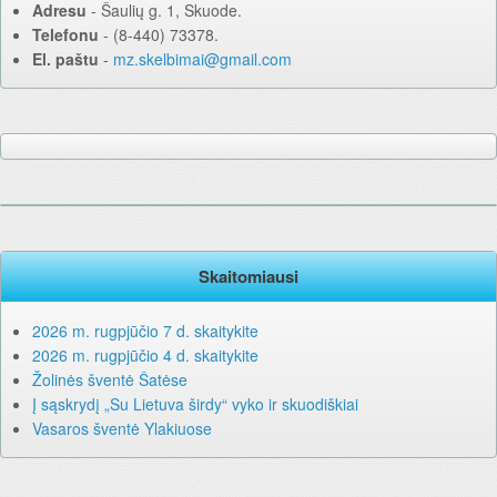
Adresu
‐ Šaulių g. 1, Skuode.
Telefonu
‐ (8-440) 73378.
El. paštu
‐
mz.skelbimai@gmail.com
Skaitomiausi
2026 m. rugpjūčio 7 d. skaitykite
2026 m. rugpjūčio 4 d. skaitykite
Žolinės šventė Šatėse
Į sąskrydį „Su Lietuva širdy“ vyko ir skuodiškiai
Vasaros šventė Ylakiuose