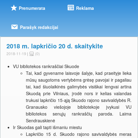
Prenumerata
Reklama
Parašyk redakcijai
2018 m. lapkričio 20 d. skaitykite
2018-11-19
|
(0)
VU bibliotekos rankraščiai Skuode
Tai, kad gyvename laisvoje šalyje, kad praeityje lieka
mūsų saugotoms vertybėms grėsę pavojai ir pagaliau
tai, kad šiuolaikinės galimybės visiškai lengvai artina
Skuodą prie Vilniaus, įrodė nors ir kelias valandas
trukusi lapkričio 15-ąją Skuodo rajono savivaldybės R.
Granausko viešojoje bibliotekoje įvykusi VU
bibliotekos senųjų rankraščių paroda. Laima
Sendrauskienė
Ir Skuodas gali tapti išmaniu miestu
Lapkričio 15 d. Skuodo rajono savivaldybės meras