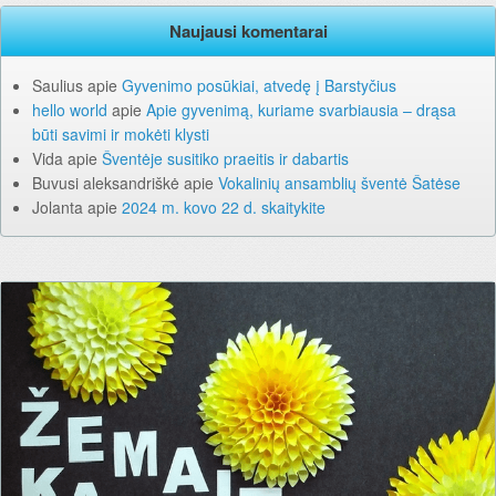
Naujausi komentarai
Saulius
apie
Gyvenimo posūkiai, atvedę į Barstyčius
hello world
apie
Apie gyvenimą, kuriame svarbiausia – drąsa
būti savimi ir mokėti klysti
Vida
apie
Šventėje susitiko praeitis ir dabartis
Buvusi aleksandriškė
apie
Vokalinių ansamblių šventė Šatėse
Jolanta
apie
2024 m. kovo 22 d. skaitykite