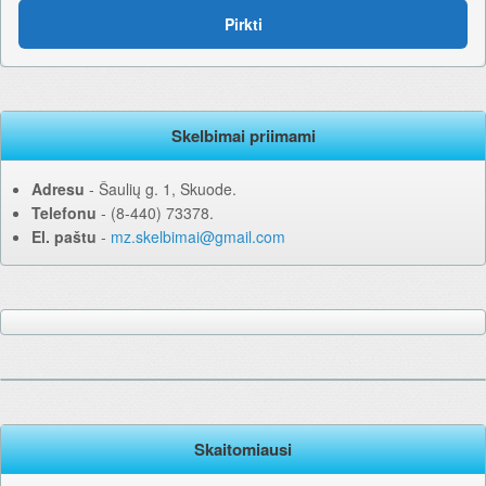
Pirkti
Skelbimai priimami
Adresu
‐ Šaulių g. 1, Skuode.
Telefonu
‐ (8-440) 73378.
El. paštu
‐
mz.skelbimai@gmail.com
Skaitomiausi