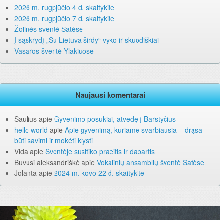
2026 m. rugpjūčio 4 d. skaitykite
2026 m. rugpjūčio 7 d. skaitykite
Žolinės šventė Šatėse
Į sąskrydį „Su Lietuva širdy“ vyko ir skuodiškiai
Vasaros šventė Ylakiuose
Naujausi komentarai
Saulius
apie
Gyvenimo posūkiai, atvedę į Barstyčius
hello world
apie
Apie gyvenimą, kuriame svarbiausia – drąsa
būti savimi ir mokėti klysti
Vida
apie
Šventėje susitiko praeitis ir dabartis
Buvusi aleksandriškė
apie
Vokalinių ansamblių šventė Šatėse
Jolanta
apie
2024 m. kovo 22 d. skaitykite