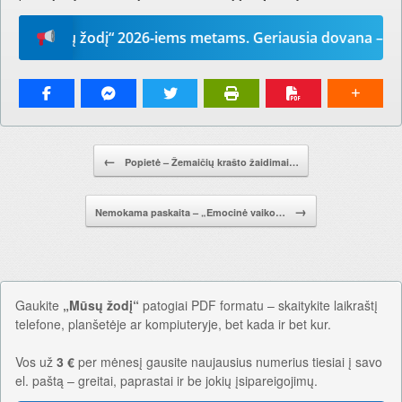
 „Mūsų žodį“ 2026-iems metams. Geriausia dovana – laikra
Pranešimo navigacija.
←
Popietė – Žemaičių krašto žaidimai…
→
Nemokama paskaita – „Emocinė vaiko…
Gaukite
„Mūsų žodį“
patogiai PDF formatu – skaitykite laikraštį
telefone, planšetėje ar kompiuteryje, bet kada ir bet kur.
Vos už
3 €
per mėnesį gausite naujausius numerius tiesiai į savo
el. paštą – greitai, paprastai ir be jokių įsipareigojimų.