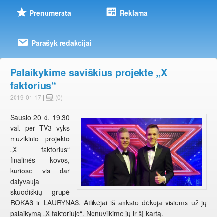
Prenumerata
Reklama
Parašyk redakcijai
Palaikykime saviškius projekte „X
faktorius“
2019-01-17
|
(0)
Sausio 20 d. 19.30
val. per TV3 vyks
muzikinio projekto
„X faktorius“
finalinės kovos,
kuriose vis dar
dalyvauja
skuodiškių grupė
ROKAS ir LAURYNAS. Atlikėjai iš anksto dėkoja visiems už jų
palaikymą „X faktoriuje“. Nenuvilkime jų ir šį kartą.