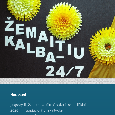
Naujausi
Į sąskrydį „Su Lietuva širdy“ vyko ir skuodiškiai
2026 m. rugpjūčio 7 d. skaitykite