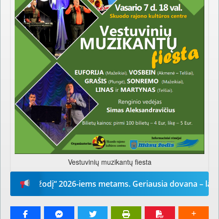
Vestuvinių muzikantų fiesta
Mūsų žodį“ 2026-iems metams. Geriausia dovana – laikrašti