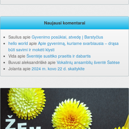
Naujausi komentarai
Saulius
apie
Gyvenimo posūkiai, atvedę į Barstyčius
hello world
apie
Apie gyvenimą, kuriame svarbiausia – drąsa
būti savimi ir mokėti klysti
Vida
apie
Šventėje susitiko praeitis ir dabartis
Buvusi aleksandriškė
apie
Vokalinių ansamblių šventė Šatėse
Jolanta
apie
2024 m. kovo 22 d. skaitykite