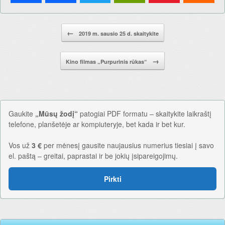
Pranešimo navigacija.
←
2019 m. sausio 25 d. skaitykite
→
Kino filmas „Purpurinis rūkas“
Gaukite
„Mūsų žodį“
patogiai PDF formatu – skaitykite laikraštį
telefone, planšetėje ar kompiuteryje, bet kada ir bet kur.
Vos už
3 €
per mėnesį gausite naujausius numerius tiesiai į savo
el. paštą – greitai, paprastai ir be jokių įsipareigojimų.
Pirkti