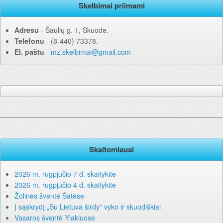
Skelbimai priimami
Adresu
‐ Šaulių g. 1, Skuode.
Telefonu
‐ (8-440) 73378.
El. paštu
‐
mz.skelbimai@gmail.com
Skaitomiausi
2026 m. rugpjūčio 7 d. skaitykite
2026 m. rugpjūčio 4 d. skaitykite
Žolinės šventė Šatėse
Į sąskrydį „Su Lietuva širdy“ vyko ir skuodiškiai
Vasaros šventė Ylakiuose