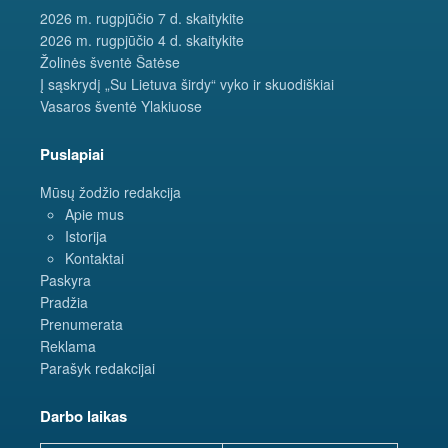
2026 m. rugpjūčio 7 d. skaitykite
2026 m. rugpjūčio 4 d. skaitykite
Žolinės šventė Šatėse
Į sąskrydį „Su Lietuva širdy“ vyko ir skuodiškiai
Vasaros šventė Ylakiuose
Puslapiai
Mūsų žodžio redakcija
Apie mus
Istorija
Kontaktai
Paskyra
Pradžia
Prenumerata
Reklama
Parašyk redakcijai
Darbo laikas