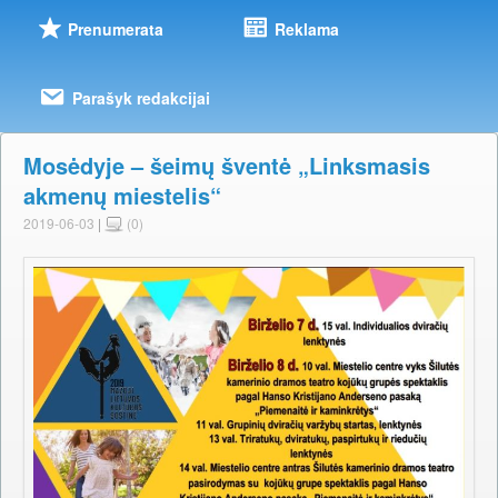
Prenumerata
Reklama
Parašyk redakcijai
Mosėdyje – šeimų šventė „Linksmasis
akmenų miestelis“
2019-06-03
|
(0)