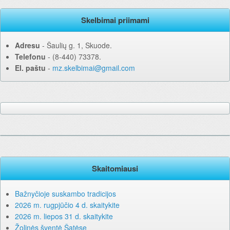
Skelbimai priimami
Adresu
‐ Šaulių g. 1, Skuode.
Telefonu
‐ (8-440) 73378.
El. paštu
‐
mz.skelbimai@gmail.com
Skaitomiausi
Bažnyčioje suskambo tradicijos
2026 m. rugpjūčio 4 d. skaitykite
2026 m. liepos 31 d. skaitykite
Žolinės šventė Šatėse