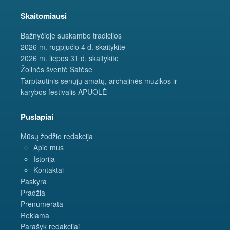
Skaitomiausi
Bažnyčioje suskambo tradicijos
2026 m. rugpjūčio 4 d. skaitykite
2026 m. liepos 31 d. skaitykite
Žolinės šventė Šatėse
Tarptautinis senųjų amatų, archajinės muzikos ir
karybos festivalis APUOLĖ
Puslapiai
Mūsų žodžio redakcija
Apie mus
Istorija
Kontaktai
Paskyra
Pradžia
Prenumerata
Reklama
Parašyk redakcijai