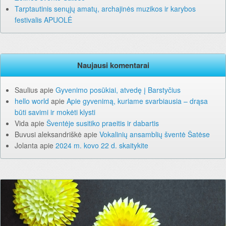
Tarptautinis senųjų amatų, archajinės muzikos ir karybos
festivalis APUOLĖ
Naujausi komentarai
Saulius
apie
Gyvenimo posūkiai, atvedę į Barstyčius
hello world
apie
Apie gyvenimą, kuriame svarbiausia – drąsa
būti savimi ir mokėti klysti
Vida
apie
Šventėje susitiko praeitis ir dabartis
Buvusi aleksandriškė
apie
Vokalinių ansamblių šventė Šatėse
Jolanta
apie
2024 m. kovo 22 d. skaitykite