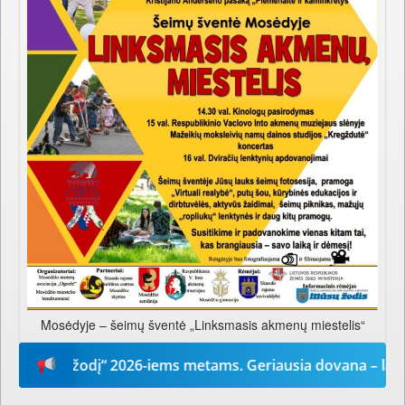
Mosėdyje – šeimų šventė „Linksmasis akmenų miestelis“
Mūsų žodį“ 2026-iems metams. Geriausia dovana – laikrašti