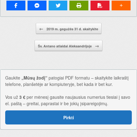
Pranešimo navigacija.
←
2019 m. gegužės 31 d. skaitykite
→
Šv. Antano atlaidai Aleksandrijoje
Gaukite
„Mūsų žodį“
patogiai PDF formatu – skaitykite laikraštį
telefone, planšetėje ar kompiuteryje, bet kada ir bet kur.
Vos už
3 €
per mėnesį gausite naujausius numerius tiesiai į savo
el. paštą – greitai, paprastai ir be jokių įsipareigojimų.
Pirkti