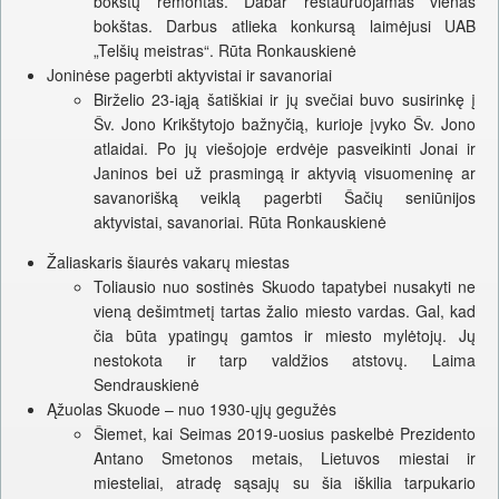
bokštų remontas. Dabar restauruojamas vienas
bokštas. Darbus atlieka konkursą laimėjusi UAB
„Telšių meistras“. Rūta Ronkauskienė
Joninėse pagerbti aktyvistai ir savanoriai
Birželio 23-iąją šatiškiai ir jų svečiai buvo susirinkę į
Šv. Jono Krikštytojo bažnyčią, kurioje įvyko Šv. Jono
atlaidai. Po jų viešojoje erdvėje pasveikinti Jonai ir
Janinos bei už prasmingą ir aktyvią visuomeninę ar
savanorišką veiklą pagerbti Šačių seniūnijos
aktyvistai, savanoriai. Rūta Ronkauskienė
Žaliaskaris šiaurės vakarų miestas
Toliausio nuo sostinės Skuodo tapatybei nusakyti ne
vieną dešimtmetį tartas žalio miesto vardas. Gal, kad
čia būta ypatingų gamtos ir miesto mylėtojų. Jų
nestokota ir tarp valdžios atstovų. Laima
Sendrauskienė
Ąžuolas Skuode – nuo 1930-ųjų gegužės
Šiemet, kai Seimas 2019-uosius paskelbė Prezidento
Antano Smetonos metais, Lietuvos miestai ir
miesteliai, atradę sąsajų su šia iškilia tarpukario