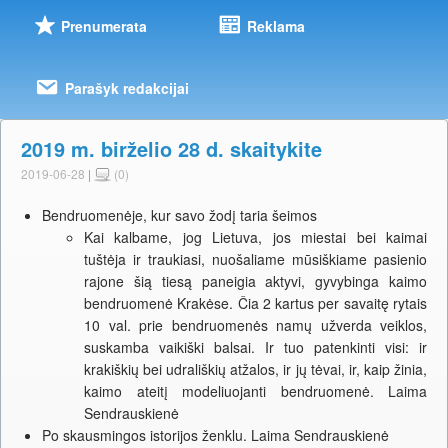
Prenumerata
Reklama
Parašyk redakcijai
2019 m. birželio 28 d. skaitykite
2019-06-28
|
(0)
Bendruomenėje, kur savo žodį taria šeimos
Kai kalbame, jog Lietuva, jos miestai bei kaimai
tuštėja ir traukiasi, nuošaliame mūsiškiame pasienio
rajone šią tiesą paneigia aktyvi, gyvybinga kaimo
bendruomenė Krakėse. Čia 2 kartus per savaitę rytais
10 val. prie bendruomenės namų užverda veiklos,
suskamba vaikiški balsai. Ir tuo patenkinti visi: ir
krakiškių bei udrališkių atžalos, ir jų tėvai, ir, kaip žinia,
kaimo ateitį modeliuojanti bendruomenė. Laima
Sendrauskienė
Po skausmingos istorijos ženklu. Laima Sendrauskienė