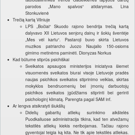
parodos „Mano spalvos“ atidarymas. Lina
Stonkuvienė
Trečią kartą Vilniuje
LPS „Bočiai“ Skuodo rajono bendrija trečią kartą
dalyvavo XII Lietuvos senjorų dainų ir šokių šventėje
„Mes vėl kartu“. Pastaroji buvo skirta Lietuvos
muzikos patriarcho Juozo Naujalio 150-osioms
gimimo metinėms paminėti. Dionyzas Norkus
Kad būtume stiprūs psichiškai
Sveikatos apsaugos ministerijos iniciatyva šiemet
visuomenės sveikatos biurai visoje Lietuvoje pradės
naujas psichikos sveikatos stiprinimo veiklas, skirtas
mokyklos bendruomenių bei įmonių darbuotojų
psichikos sveikatos įgūdžiams stiprinti bei gerinti
psichologinį klimatą. Parengta pagal SAM inf.
Ar lengva atsikratyti šiukšlių
Didelių gabaritų atliekų surinkimo aikštelės
Puodkaliuose administracija tikina, kad ten atvežamų
tekstilės atliekų kiekis neribojamas. Tačiau rajono
gyventojai teigia ką kita. Ne tik apie tekstilės atliekas.