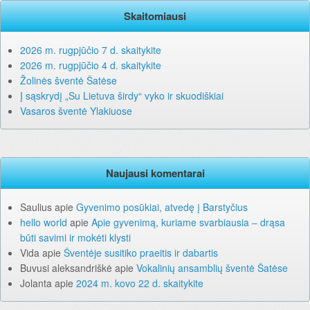
Skaitomiausi
2026 m. rugpjūčio 7 d. skaitykite
2026 m. rugpjūčio 4 d. skaitykite
Žolinės šventė Šatėse
Į sąskrydį „Su Lietuva širdy“ vyko ir skuodiškiai
Vasaros šventė Ylakiuose
Naujausi komentarai
Saulius
apie
Gyvenimo posūkiai, atvedę į Barstyčius
hello world
apie
Apie gyvenimą, kuriame svarbiausia – drąsa
būti savimi ir mokėti klysti
Vida
apie
Šventėje susitiko praeitis ir dabartis
Buvusi aleksandriškė
apie
Vokalinių ansamblių šventė Šatėse
Jolanta
apie
2024 m. kovo 22 d. skaitykite