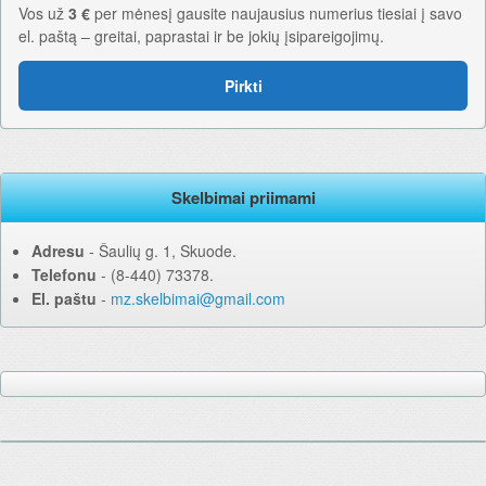
Vos už
3 €
per mėnesį gausite naujausius numerius tiesiai į savo
el. paštą – greitai, paprastai ir be jokių įsipareigojimų.
Pirkti
Skelbimai priimami
Adresu
‐ Šaulių g. 1, Skuode.
Telefonu
‐ (8-440) 73378.
El. paštu
‐
mz.skelbimai@gmail.com