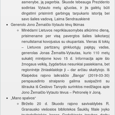
asmenybe, ją pagerbia. Skuode tebeauga Prezidento
sodintas Vytauto metų ąžuolas, ir jis galėtų būti
dingstimi prisiminti garbingą tarpukario istoriją bei
savo šalies vadovą. Laima Sendrauskienė
Generolo Jono Žemaičio-Vytauto tėvų likimas
Minėdami Lietuvos nepriklausomybės atkūrimo dieną,
prisimename per visą pavergtos šalies laikotarpį
nenuilstamai kovojusius su okupantais. Vienas iš tokių
– Lietuvos partizanų ginkluotųjų pajėgų vadas,
generolas Jonas Žemaitis-Vytautas, kurio 110 metų
sukaktį minėjome kovo 15 d. Informacija apie šio
žmogaus veiklą, žygdarbius nesunkiai pasiekiama, bet
regioninėje žiniasklaidoje ji – dar arčiau skaitytojo. Iš
Klaipėdos rajono laikraščio „Banga“ (2019-03-30)
perspausdinto straipsnio galima susipažinti su
ištrauka iš Česlovo Tarvydo surinktos medžiagos apie
Jono Žemaičio-Vytauto tėvus – Petronelę ir Joną.
„Mano spalvos“
Birželio 20 d. Skuodo rajono savivaldybės R.
Granausko viešosios bibliotekos Šauklių filiale įvyko
tautodailininkės Irenos Gadeikienės tapybos darbų