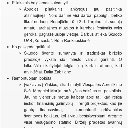
Piliakalnis baigiamas sutvarkyti
Apuolės piliakalnis lankytojus jau pasitinka
atsinaujinęs. Nors dar ne visi darbai pabaigti, beliko
tikrai nedaug. Rugpjūčio 10–12 d. Tarptautinis senųjų
amatų, archajinės muzikos ir karybos festivalis vyks
gerokai pagražėjusioje vietoje. Darbus atlieka Skuodo
UAB „Kuršasta“. Rūta Ronkauskienė
Ko pasigedo galiūnai
Skuodo šventė sumanyta ir tradiciškai birželio
pradžioje vyksta šio miesto vardui garsinti. O
laikraščio skaitytojai teigia, jog kartais atrodo, kad
atvirkščiai. Dalia Zabitienė
Remontuojami bokštai
Įvažiavus į Ylakius, iškart matyti Viešpaties Apreiškimo
Švč. Mergelei Marijai bažnyčios bokštas su pastoliais.
Jau ne vienerius metus kalbėta apie tai, kad reikia
ieškoti finansinių galimybių – rengti projektus, kad jie
gautų finansavimą, ir remontuoti griūvančius
šventovės bokštus, kol į vidų besiskverbianti drėgmė
visai nesugadino statinio. Birželį pradėtas avarinių