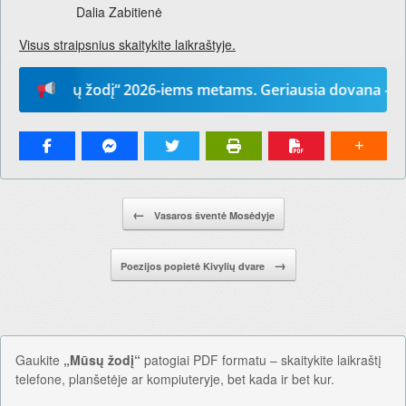
Dalia Zabitienė
Visus straipsnius skaitykite laikraštyje.
„Mūsų žodį“ 2026-iems metams. Geriausia dovana – laikraš
Pranešimo navigacija.
←
Vasaros šventė Mosėdyje
→
Poezijos popietė Kivylių dvare
Gaukite
„Mūsų žodį“
patogiai PDF formatu – skaitykite laikraštį
telefone, planšetėje ar kompiuteryje, bet kada ir bet kur.