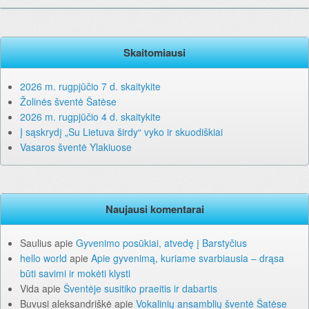
Skaitomiausi
2026 m. rugpjūčio 7 d. skaitykite
Žolinės šventė Šatėse
2026 m. rugpjūčio 4 d. skaitykite
Į sąskrydį „Su Lietuva širdy“ vyko ir skuodiškiai
Vasaros šventė Ylakiuose
Naujausi komentarai
Saulius
apie
Gyvenimo posūkiai, atvedę į Barstyčius
hello world
apie
Apie gyvenimą, kuriame svarbiausia – drąsa
būti savimi ir mokėti klysti
Vida
apie
Šventėje susitiko praeitis ir dabartis
Buvusi aleksandriškė
apie
Vokalinių ansamblių šventė Šatėse