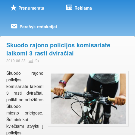
Prenumerata
Reklama
Parašyk redakcijai
Skuodo rajono policijos komisariate
laikomi 3 rasti dviračiai
2019-06-28
|
(0)
Skuodo rajono
policijos
komisariate laikomi
3 rasti dviračiai,
palikti be priežiūros
Skuodo
miesto prieigose.
Šeimininkai
kviečiami atvykti į
policijos