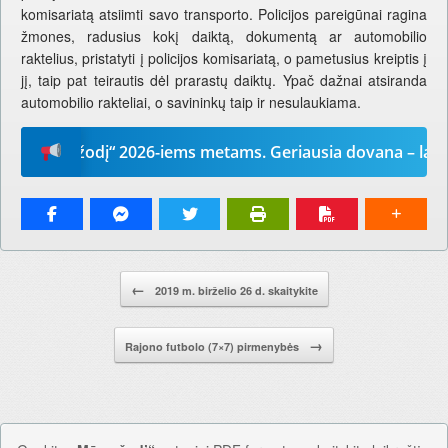
komisariatą atsiimti savo transporto. Policijos pareigūnai ragina
žmones, radusius kokį daiktą, dokumentą ar automobilio
raktelius, pristatyti į policijos komisariatą, o pametusius kreiptis į
jį, taip pat teirautis dėl prarastų daiktų. Ypač dažnai atsiranda
automobilio rakteliai, o savininkų taip ir nesulaukiama.
Mūsų žodį“ 2026-iems metams. Geriausia dovana – laikrašt
Pranešimo navigacija.
←
2019 m. birželio 26 d. skaitykite
→
Rajono futbolo (7×7) pirmenybės