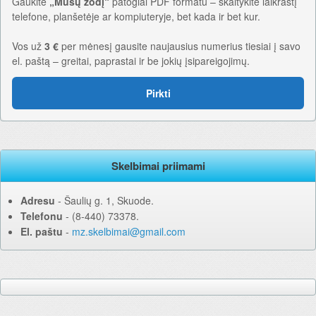
Gaukite
„Mūsų žodį“
patogiai PDF formatu – skaitykite laikraštį
telefone, planšetėje ar kompiuteryje, bet kada ir bet kur.
Vos už
3 €
per mėnesį gausite naujausius numerius tiesiai į savo
el. paštą – greitai, paprastai ir be jokių įsipareigojimų.
Pirkti
Skelbimai priimami
Adresu
‐ Šaulių g. 1, Skuode.
Telefonu
‐ (8-440) 73378.
El. paštu
‐
mz.skelbimai@gmail.com