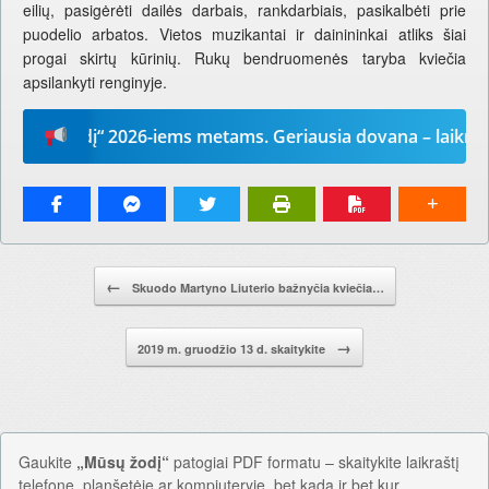
eilių, pasigėrėti dailės darbais, rankdarbiais, pasikalbėti prie
puodelio arbatos. Vietos muzikantai ir dainininkai atliks šiai
progai skirtų kūrinių. Rukų bendruomenės taryba kviečia
apsilankyti renginyje.
ų žodį“ 2026-iems metams. Geriausia dovana – laikraštis!
Pranešimo navigacija.
←
Skuodo Martyno Liuterio bažnyčia kviečia…
→
2019 m. gruodžio 13 d. skaitykite
Gaukite
„Mūsų žodį“
patogiai PDF formatu – skaitykite laikraštį
telefone, planšetėje ar kompiuteryje, bet kada ir bet kur.