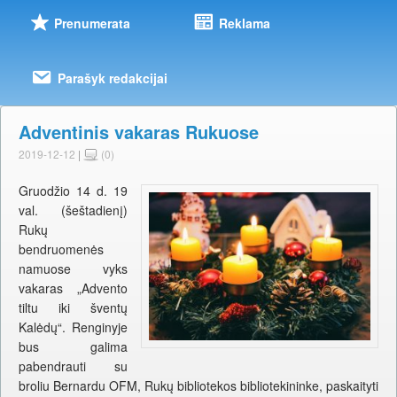
Prenumerata
Reklama
Parašyk redakcijai
Adventinis vakaras Rukuose
2019-12-12
|
(0)
Gruodžio 14 d. 19
val. (šeštadienį)
Rukų
bendruomenės
namuose vyks
vakaras „Advento
tiltu iki šventų
Kalėdų“. Renginyje
bus galima
pabendrauti su
broliu Bernardu OFM, Rukų bibliotekos bibliotekininke, paskaityti