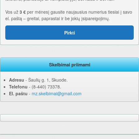
Vos už
3 €
per mėnesį gausite naujausius numerius tiesiai į savo
el. paštą – greitai, paprastai ir be jokių įsipareigojimų.
Pirkti
Skelbimai priimami
Adresu
‐ Šaulių g. 1, Skuode.
Telefonu
‐ (8-440) 73378.
El. paštu
‐
mz.skelbimai@gmail.com