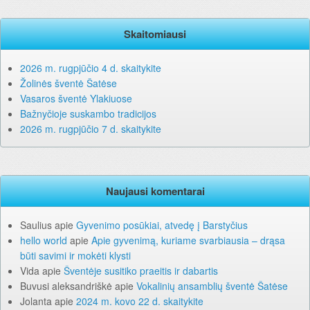
Skaitomiausi
2026 m. rugpjūčio 4 d. skaitykite
Žolinės šventė Šatėse
Vasaros šventė Ylakiuose
Bažnyčioje suskambo tradicijos
2026 m. rugpjūčio 7 d. skaitykite
Naujausi komentarai
Saulius
apie
Gyvenimo posūkiai, atvedę į Barstyčius
hello world
apie
Apie gyvenimą, kuriame svarbiausia – drąsa
būti savimi ir mokėti klysti
Vida
apie
Šventėje susitiko praeitis ir dabartis
Buvusi aleksandriškė
apie
Vokalinių ansamblių šventė Šatėse
Jolanta
apie
2024 m. kovo 22 d. skaitykite