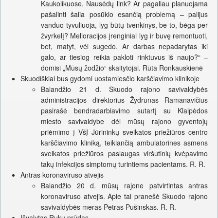
Kaukolikuose, Nausėdų link? Ar pagaliau planuojama
pašalinti šalia posūkio esančią problemą – palijus
vanduo tyvuliuoja, lyg būtų tvenkinys, be to, bėga per
žvyrkelį? Melioracijos įrenginiai lyg ir buvę remontuoti,
bet, matyt, vėl sugedo. Ar darbas nepadarytas iki
galo, ar tiesiog reikia pakloti rinktuvus iš naujo?“ –
domisi „Mūsų žodžio“ skaitytojai. Rūta Ronkauskienė
Skuodiškiai bus gydomi uostamiesčio karščiavimo klinikoje
Balandžio 21 d. Skuodo rajono savivaldybės
administracijos direktorius Žydrūnas Ramanavičius
pasirašė bendradarbiavimo sutartį su Klaipėdos
miesto savivaldybe dėl mūsų rajono gyventojų
priėmimo į VšĮ Jūrininkų sveikatos priežiūros centro
karščiavimo kliniką, teikiančią ambulatorines asmens
sveikatos priežiūros paslaugas viršutinių kvėpavimo
takų infekcijos simptomų turintiems pacientams. R. R.
Antras koronaviruso atvejis
Balandžio 20 d. mūsų rajone patvirtintas antras
koronaviruso atvejis. Apie tai pranešė Skuodo rajono
savivaldybės meras Petras Pušinskas. R. R.
Išvalytas Rukų prūdas