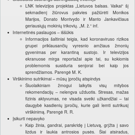
LNK televizijos projektas „Lietuvos balsas. Vaikai“ šį
sekmadienį žiūrovus pakvies pažiūrėti Monikos
Marijos, Donato Montvydo ir Manto Jankavičiaus
geriausiųjų mokinių trikovių. „M. ž.“ inf.
Internetinės paslaugos – iššūkis
Informacijos šaltiniai teigia, kad koronaviruso rizikos
grupei priklausančių vyresnio amžiaus žmonių
gyvenimas per karantiną sustojo. Ir televizijos
ekranuose mirga reportažai apie tai, su kokiomis
problemomis susiduria senjorai bei kaip jos
sprendžiamos. Parengė M. K.
Virškinimo sutrikimai – mūsų įpročių atspindys
Šiuolaikiniam žmogui laikytis visų mitybos
rekomendacijų – nelengva užduotis. Stresas, mažas
fizinis aktyvumas, ne visada sveiki užkandžiai – tai
daugybė kasdienių įpročių, kurie gali lemti sutrikusį
virškinimą. Parengė R. R.
Įsikurti nepavyko
Kaip žinia, gandrai, parskridę į Lietuvą, grįžta į savo
lizdus ir laukia antrosios pusės. Šiai atsiradus,