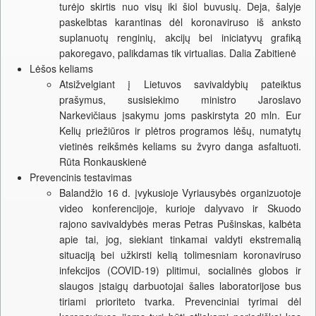
turėjo skirtis nuo visų iki šiol buvusių. Deja, šalyje
paskelbtas karantinas dėl koronaviruso iš anksto
suplanuotų renginių, akcijų bei iniciatyvų grafiką
pakoregavo, palikdamas tik virtualias. Dalia Zabitienė
Lėšos keliams
Atsižvelgiant į Lietuvos savivaldybių pateiktus
prašymus, susisiekimo ministro Jaroslavo
Narkevičiaus įsakymu joms paskirstyta 20 mln. Eur
Kelių priežiūros ir plėtros programos lėšų, numatytų
vietinės reikšmės keliams su žvyro danga asfaltuoti.
Rūta Ronkauskienė
Prevencinis testavimas
Balandžio 16 d. įvykusioje Vyriausybės organizuotoje
video konferencijoje, kurioje dalyvavo ir Skuodo
rajono savivaldybės meras Petras Pušinskas, kalbėta
apie tai, jog, siekiant tinkamai valdyti ekstremalią
situaciją bei užkirsti kelią tolimesniam koronaviruso
infekcijos (COVID-19) plitimui, socialinės globos ir
slaugos įstaigų darbuotojai šalies laboratorijose bus
tiriami prioriteto tvarka. Prevenciniai tyrimai dėl