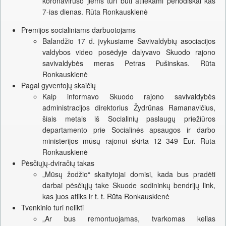
koronaviruso jiems turi būti atliekami periodiškai kas
7-ias dienas. Rūta Ronkauskienė
Premijos socialiniams darbuotojams
Balandžio 17 d. įvykusiame Savivaldybių asociacijos
valdybos video posėdyje dalyvavo Skuodo rajono
savivaldybės meras Petras Pušinskas. Rūta
Ronkauskienė
Pagal gyventojų skaičių
Kaip informavo Skuodo rajono savivaldybės
administracijos direktorius Žydrūnas Ramanavičius,
šiais metais iš Socialinių paslaugų priežiūros
departamento prie Socialinės apsaugos ir darbo
ministerijos mūsų rajonui skirta 12 349 Eur. Rūta
Ronkauskienė
Pėsčiųjų-dviračių takas
„Mūsų žodžio“ skaitytojai domisi, kada bus pradėti
darbai pėsčiųjų take Skuode sodininkų bendrijų link,
kas juos atliks ir t. t. Rūta Ronkauskienė
Tvenkinio turi nelikti
„Ar bus remontuojamas, tvarkomas kelias