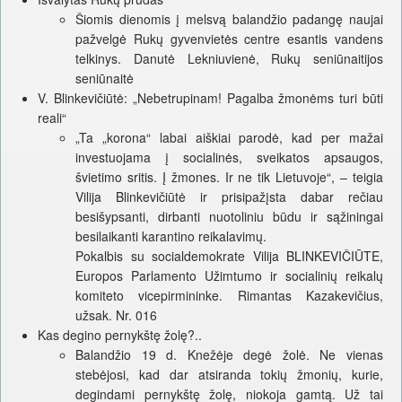
Šiomis dienomis į melsvą balandžio padangę naujai
pažvelgė Rukų gyvenvietės centre esantis vandens
telkinys. Danutė Lekniuvienė, Rukų seniūnaitijos
seniūnaitė
V. Blinkevičiūtė: „Nebetrupinam! Pagalba žmonėms turi būti
reali“
„Ta „korona“ labai aiškiai parodė, kad per mažai
investuojama į socialinės, sveikatos apsaugos,
švietimo sritis. Į žmones. Ir ne tik Lietuvoje“, – teigia
Vilija Blinkevičiūtė ir prisipažįsta dabar rečiau
besišypsanti, dirbanti nuotoliniu būdu ir sąžiningai
besilaikanti karantino reikalavimų.
Pokalbis su socialdemokrate Vilija BLINKEVIČIŪTE,
Europos Parlamento Užimtumo ir socialinių reikalų
komiteto vicepirmininke. Rimantas Kazakevičius,
užsak. Nr. 016
Kas degino pernykštę žolę?..
Balandžio 19 d. Knežėje degė žolė. Ne vienas
stebėjosi, kad dar atsiranda tokių žmonių, kurie,
degindami pernykštę žolę, niokoja gamtą. Už tai