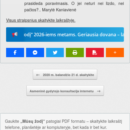
prasideda poravimasis. O jei neturi nei lizdo, nei
pačios?.. Marytė Kaniavienė
Visus straipsnius skaitykite laikraštyje.
sų žodį“ 2026-iems metams. Geriausia dovana – laikraštis
Pranešimo navigacija.
←
2020 m. balandžio 21 d. skaitykite
→
Asmeninė gydytojo konsultacija internetu
Gaukite
„Mūsų žodį“
patogiai PDF formatu – skaitykite laikraštį
telefone, planšetėje ar kompiuteryje, bet kada ir bet kur.