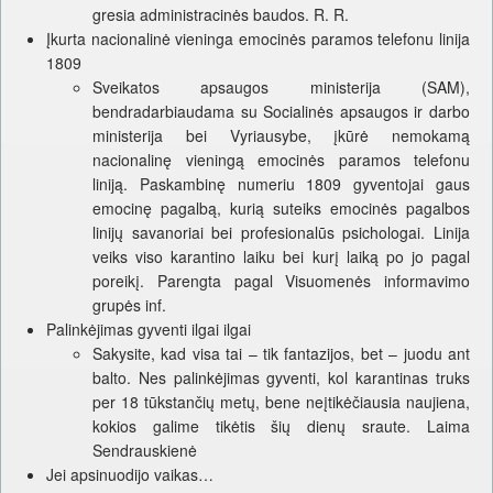
gresia administracinės baudos. R. R.
Įkurta nacionalinė vieninga emocinės paramos telefonu linija
1809
Sveikatos apsaugos ministerija (SAM),
bendradarbiaudama su Socialinės apsaugos ir darbo
ministerija bei Vyriausybe, įkūrė nemokamą
nacionalinę vieningą emocinės paramos telefonu
liniją. Paskambinę numeriu 1809 gyventojai gaus
emocinę pagalbą, kurią suteiks emocinės pagalbos
linijų savanoriai bei profesionalūs psichologai. Linija
veiks viso karantino laiku bei kurį laiką po jo pagal
poreikį. Parengta pagal Visuomenės informavimo
grupės inf.
Palinkėjimas gyventi ilgai ilgai
Sakysite, kad visa tai – tik fantazijos, bet – juodu ant
balto. Nes palinkėjimas gyventi, kol karantinas truks
per 18 tūkstančių metų, bene neįtikėčiausia naujiena,
kokios galime tikėtis šių dienų sraute. Laima
Sendrauskienė
Jei apsinuodijo vaikas…