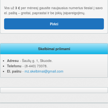
Vos už
3 €
per mėnesį gausite naujausius numerius tiesiai į savo
el. paštą – greitai, paprastai ir be jokių įsipareigojimų.
Pirkti
Skelbimai priimami
Adresu
‐ Šaulių g. 1, Skuode.
Telefonu
‐ (8-440) 73378.
El. paštu
‐
mz.skelbimai@gmail.com