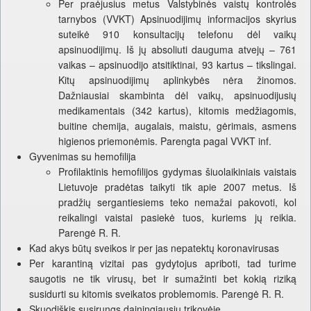
Per praėjusius metus Valstybinės vaistų kontrolės
tarnybos (VVKT) Apsinuodijimų informacijos skyrius
suteikė 910 konsultacijų telefonu dėl vaikų
apsinuodijimų. Iš jų absoliuti dauguma atvejų – 761
vaikas – apsinuodijo atsitiktinai, 93 kartus – tikslingai.
Kitų apsinuodijimų aplinkybės nėra žinomos.
Dažniausiai skambinta dėl vaikų, apsinuodijusių
medikamentais (342 kartus), kitomis medžiagomis,
buitine chemija, augalais, maistu, gėrimais, asmens
higienos priemonėmis. Parengta pagal VVKT inf.
Gyvenimas su hemofilija
Profilaktinis hemofilijos gydymas šiuolaikiniais vaistais
Lietuvoje pradėtas taikyti tik apie 2007 metus. Iš
pradžių sergantiesiems teko nemažai pakovoti, kol
reikalingi vaistai pasiekė tuos, kuriems jų reikia.
Parengė R. R.
Kad akys būtų sveikos ir per jas nepatektų koronavirusas
Per karantiną vizitai pas gydytojus apriboti, tad turime
saugotis ne tik virusų, bet ir sumažinti bet kokią riziką
susidurti su kitomis sveikatos problemomis. Parengė R. R.
Skuodiškis susirungs dainingiausių trikovėje