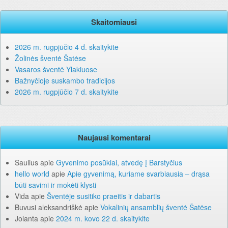
Skaitomiausi
2026 m. rugpjūčio 4 d. skaitykite
Žolinės šventė Šatėse
Vasaros šventė Ylakiuose
Bažnyčioje suskambo tradicijos
2026 m. rugpjūčio 7 d. skaitykite
Naujausi komentarai
Saulius
apie
Gyvenimo posūkiai, atvedę į Barstyčius
hello world
apie
Apie gyvenimą, kuriame svarbiausia – drąsa
būti savimi ir mokėti klysti
Vida
apie
Šventėje susitiko praeitis ir dabartis
Buvusi aleksandriškė
apie
Vokalinių ansamblių šventė Šatėse
Jolanta
apie
2024 m. kovo 22 d. skaitykite