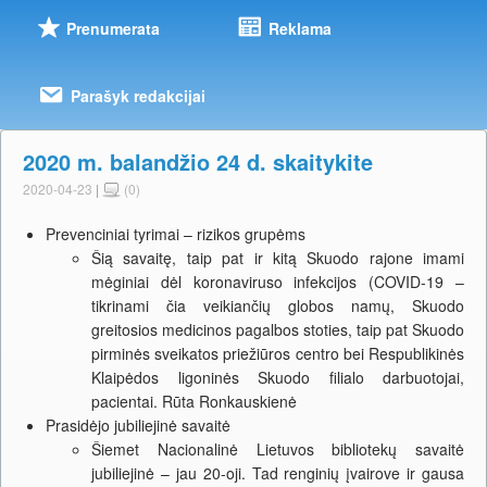
Prenumerata
Reklama
Parašyk redakcijai
2020 m. balandžio 24 d. skaitykite
2020-04-23
|
(0)
Prevenciniai tyrimai – rizikos grupėms
Šią savaitę, taip pat ir kitą Skuodo rajone imami
mėginiai dėl koronaviruso infekcijos (COVID-19 –
tikrinami čia veikiančių globos namų, Skuodo
greitosios medicinos pagalbos stoties, taip pat Skuodo
pirminės sveikatos priežiūros centro bei Respublikinės
Klaipėdos ligoninės Skuodo filialo darbuotojai,
pacientai. Rūta Ronkauskienė
Prasidėjo jubiliejinė savaitė
Šiemet Nacionalinė Lietuvos bibliotekų savaitė
jubiliejinė – jau 20-oji. Tad renginių įvairove ir gausa