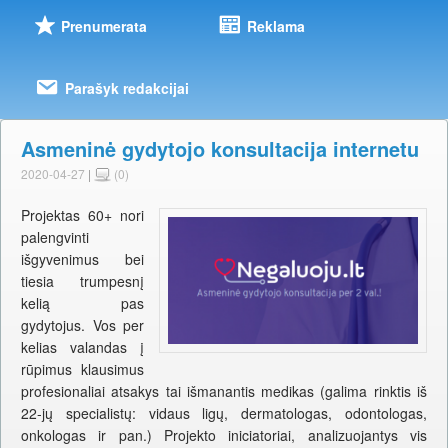
Prenumerata
Reklama
Parašyk redakcijai
Asmeninė gydytojo konsultacija internetu
2020-04-27
|
(0)
Projektas 60+ nori
palengvinti
išgyvenimus bei
tiesia trumpesnį
kelią pas
gydytojus. Vos per
kelias valandas į
rūpimus klausimus
profesionaliai atsakys tai išmanantis medikas (galima rinktis iš
22-jų specialistų: vidaus ligų, dermatologas, odontologas,
onkologas ir pan.) Projekto iniciatoriai, analizuojantys vis