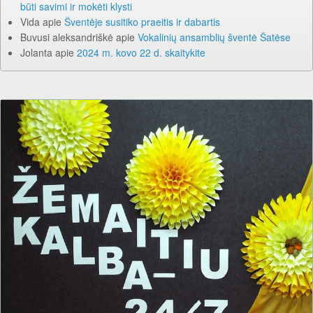
būti savimi ir mokėti klysti
Vida
apie
Šventėje susitiko praeitis ir dabartis
Buvusi aleksandriškė
apie
Vokalinių ansamblių šventė Šatėse
Jolanta
apie
2024 m. kovo 22 d. skaitykite