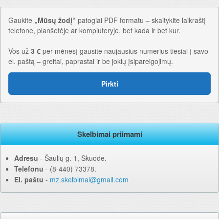
Gaukite
„Mūsų žodį“
patogiai PDF formatu – skaitykite laikraštį
telefone, planšetėje ar kompiuteryje, bet kada ir bet kur.
Vos už
3 €
per mėnesį gausite naujausius numerius tiesiai į savo
el. paštą – greitai, paprastai ir be jokių įsipareigojimų.
Pirkti
Skelbimai priimami
Adresu
‐ Šaulių g. 1, Skuode.
Telefonu
‐ (8-440) 73378.
El. paštu
‐
mz.skelbimai@gmail.com