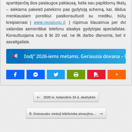
spartėjančią šios paslaugos paklausą, kelia sau papildomų tikslų
– siekiama pakeisti patekimo pas gydytoją schemą, kai, iškilus
menkiausiam poreikiui pasikonsultuoti su mediku, būtų
kreipiamasi į
www.negaluoju.lt
.
Į rūpimus klausimus per dvi
valandas asmeniškai telefonu atsakys gydytojas specialistas.
Konsultuojama nuo 8 iki 20 val. ne tik darbo dienomis, bet ir
savaitgaliais.
„Mūsų žodį“ 2026-iems metams. Geriausia dovana – laikraš
Pranešimo navigacija.
←
2020 m. balandžio 24 d. skaitykite
→
R. Granausko viešoji biblioteka atnaujina…