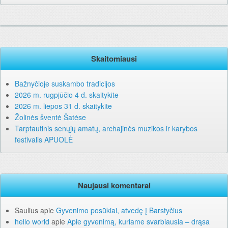
Skaitomiausi
Bažnyčioje suskambo tradicijos
2026 m. rugpjūčio 4 d. skaitykite
2026 m. liepos 31 d. skaitykite
Žolinės šventė Šatėse
Tarptautinis senųjų amatų, archajinės muzikos ir karybos
festivalis APUOLĖ
Naujausi komentarai
Saulius
apie
Gyvenimo posūkiai, atvedę į Barstyčius
hello world
apie
Apie gyvenimą, kuriame svarbiausia – drąsa