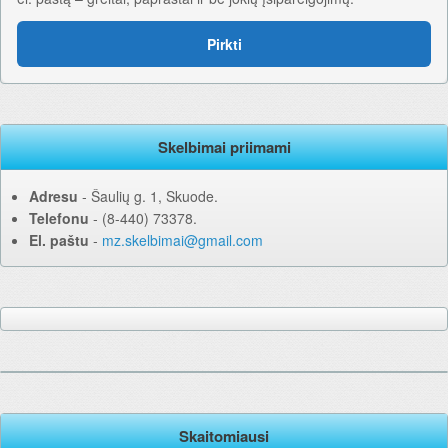
Pirkti
Skelbimai priimami
Adresu
‐ Šaulių g. 1, Skuode.
Telefonu
‐ (8-440) 73378.
El. paštu
‐
mz.skelbimai@gmail.com
Skaitomiausi