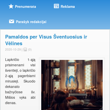
Prenumerata
Reklama
Parašyk redakcijai
Pamaldos per Visus Šventuosius ir
Vėlines
2020-10-29
|
(0)
Lapkričio 1-ąją
prisimenami visi
šventieji, o lapkričio
2-ąją pagerbiami
mirusieji. Skuodo
dekanato
bažnyčiose šv.
Mišios vyks abi
dienas.