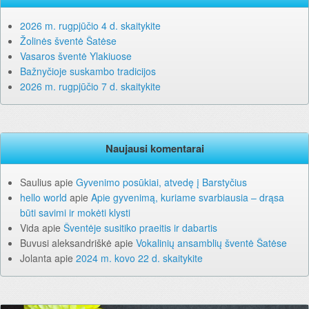
2026 m. rugpjūčio 4 d. skaitykite
Žolinės šventė Šatėse
Vasaros šventė Ylakiuose
Bažnyčioje suskambo tradicijos
2026 m. rugpjūčio 7 d. skaitykite
Naujausi komentarai
Saulius
apie
Gyvenimo posūkiai, atvedę į Barstyčius
hello world
apie
Apie gyvenimą, kuriame svarbiausia – drąsa
būti savimi ir mokėti klysti
Vida
apie
Šventėje susitiko praeitis ir dabartis
Buvusi aleksandriškė
apie
Vokalinių ansamblių šventė Šatėse
Jolanta
apie
2024 m. kovo 22 d. skaitykite