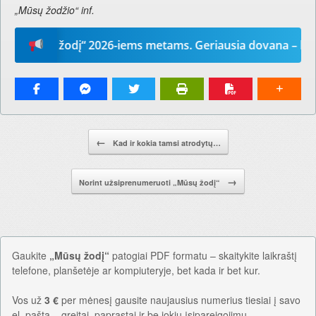
„Mūsų žodžio“ inf.
Mūsų žodį“ 2026-iems metams. Geriausia dovana – laikrašt
Pranešimo navigacija.
←
Kad ir kokia tamsi atrodytų…
→
Norint užsiprenumeruoti „Mūsų žodį“
Gaukite
„Mūsų žodį“
patogiai PDF formatu – skaitykite laikraštį
telefone, planšetėje ar kompiuteryje, bet kada ir bet kur.
Vos už
3 €
per mėnesį gausite naujausius numerius tiesiai į savo
el. paštą – greitai, paprastai ir be jokių įsipareigojimų.