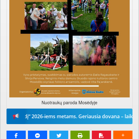
Nuotraukų paroda Mosėdyje
ų žodį“ 2026-iems metams. Geriausia dovana – laikraštis!