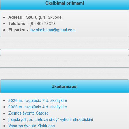
Skelbimai priimami
Adresu
‐ Šaulių g. 1, Skuode.
Telefonu
‐ (8-440) 73378.
El. paštu
‐
mz.skelbimai@gmail.com
Skaitomiausi
2026 m. rugpjūčio 7 d. skaitykite
2026 m. rugpjūčio 4 d. skaitykite
Žolinės šventė Šatėse
Į sąskrydį „Su Lietuva širdy“ vyko ir skuodiškiai
Vasaros šventė Ylakiuose