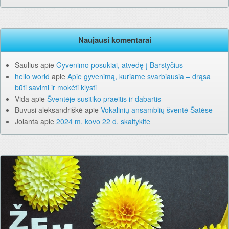
Naujausi komentarai
Saulius
apie
Gyvenimo posūkiai, atvedę į Barstyčius
hello world
apie
Apie gyvenimą, kuriame svarbiausia – drąsa
būti savimi ir mokėti klysti
Vida
apie
Šventėje susitiko praeitis ir dabartis
Buvusi aleksandriškė
apie
Vokalinių ansamblių šventė Šatėse
Jolanta
apie
2024 m. kovo 22 d. skaitykite