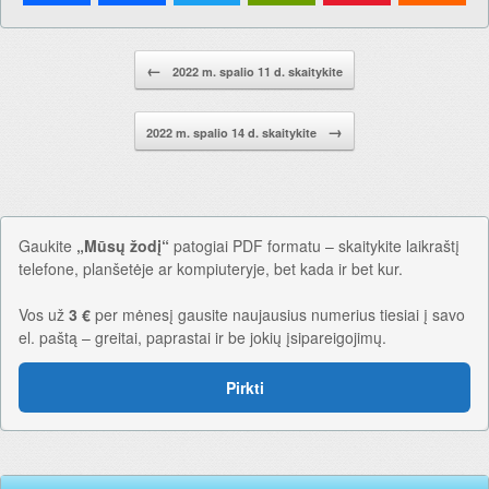
Pranešimo navigacija.
←
2022 m. spalio 11 d. skaitykite
→
2022 m. spalio 14 d. skaitykite
Gaukite
„Mūsų žodį“
patogiai PDF formatu – skaitykite laikraštį
telefone, planšetėje ar kompiuteryje, bet kada ir bet kur.
Vos už
3 €
per mėnesį gausite naujausius numerius tiesiai į savo
el. paštą – greitai, paprastai ir be jokių įsipareigojimų.
Pirkti