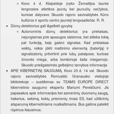
Kovo 4 d. Klaipėdoje įvyko Žemaitijos taurės
lengvosios atletikos jaunių bei jaunučių varžybos,
kuriose dalyvavo Skuodo rajono savivaldybės Kūno
kultūros ir sporto centro jaunieji lengvaatlečiai. R. R.
Dūmų detektorius gali išgelbėti gyvybę
Autonominis dūmų detektorius yra prietaisas,
nejungiamas prie apsaugos sistemos, bet atlieka tokią
pat funkciją, kaip gaisro signalas. Kad prietaisas
veiktų, reikia įdėti maitinimo elementą (bateriją) ir
signalizatorių pritvirtinti prie lubų patalpose, kuriose
žmonės miega, arba koridoriuje šalia miegamojo.
Skuodo priešgaisrinės gelbėjimo tarnybos informacija
APIE KIBERNETINĮ SAUGUMĄ. Kovo 23 d. 14 val. Skuodo
rajono savivaldybės Romualdo Granausko viešojoje
bibliotekoje – susitikimas su TEAMS EUROPE DIRECT
kibernetinio saugumo ekspertu Mariumi Pereščiumi. Jis
papasakos apie informacijos bei asmeninių duomenų saugą,
hakerius, sekimą, kokių priemonių imasi ES, kad užtikrintų
atsparumą kibernetiniams nusikaltimams. Bus galima pateikti
rūpimus klausimus.