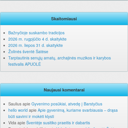
Skaitomiausi
Bažnyčioje suskambo tradicijos
2026 m. rugpjūčio 4 d. skaitykite
2026 m. liepos 31 d. skaitykite
Žolinės šventė Šatėse
Tarptautinis senųjų amatų, archajinės muzikos ir karybos
festivalis APUOLĖ
Naujausi komentarai
Saulius
apie
Gyvenimo posūkiai, atvedę į Barstyčius
hello world
apie
Apie gyvenimą, kuriame svarbiausia – drąsa
būti savimi ir mokėti klysti
Vida
apie
Šventėje susitiko praeitis ir dabartis