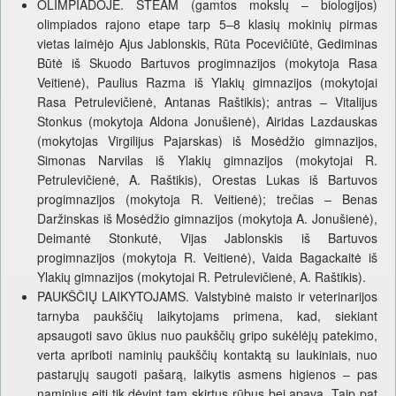
OLIMPIADOJE. STEAM (gamtos mokslų – biologijos)
olimpiados rajono etape tarp 5–8 klasių mokinių pirmas
vietas laimėjo Ajus Jablonskis, Rūta Pocevičiūtė, Gediminas
Būtė iš Skuodo Bartuvos progimnazijos (mokytoja Rasa
Veitienė), Paulius Razma iš Ylakių gimnazijos (mokytojai
Rasa Petrulevičienė, Antanas Raštikis); antras – Vitalijus
Stonkus (mokytoja Aldona Jonušienė), Airidas Lazdauskas
(mokytojas Virgilijus Pajarskas) iš Mosėdžio gimnazijos,
Simonas Narvilas iš Ylakių gimnazijos (mokytojai R.
Petrulevičienė, A. Raštikis), Orestas Lukas iš Bartuvos
progimnazijos (mokytoja R. Veitienė); trečias – Benas
Daržinskas iš Mosėdžio gimnazijos (mokytoja A. Jonušienė),
Deimantė Stonkutė, Vijas Jablonskis iš Bartuvos
progimnazijos (mokytoja R. Veitienė), Vaida Bagackaitė iš
Ylakių gimnazijos (mokytojai R. Petrulevičienė, A. Raštikis).
PAUKŠČIŲ LAIKYTOJAMS. Valstybinė maisto ir veterinarijos
tarnyba paukščių laikytojams primena, kad, siekiant
apsaugoti savo ūkius nuo paukščių gripo sukėlėjų patekimo,
verta apriboti naminių paukščių kontaktą su laukiniais, nuo
pastarųjų saugoti pašarą, laikytis asmens higienos – pas
naminius eiti tik dėvint tam skirtus rūbus bei apavą. Taip pat