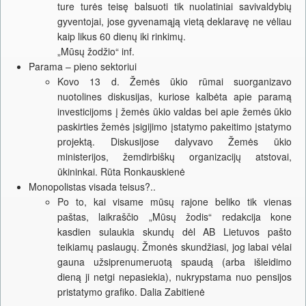
ture turės teisę balsuoti tik nuolatiniai savivaldybių
gyventojai, jose gyvenamąją vietą deklaravę ne vėliau
kaip likus 60 dienų iki rinkimų.
„Mūsų žodžio“ inf.
Parama – pieno sektoriui
Kovo 13 d. Žemės ūkio rūmai suorganizavo
nuotolines diskusijas, kuriose kalbėta apie paramą
investicijoms į žemės ūkio valdas bei apie žemės ūkio
paskirties žemės įsigijimo įstatymo pakeitimo įstatymo
projektą. Diskusijose dalyvavo Žemės ūkio
ministerijos, žemdirbiškų organizacijų atstovai,
ūkininkai. Rūta Ronkauskienė
Monopolistas visada teisus?..
Po to, kai visame mūsų rajone beliko tik vienas
paštas, laikraščio „Mūsų žodis“ redakcija kone
kasdien sulaukia skundų dėl AB Lietuvos pašto
teikiamų paslaugų. Žmonės skundžiasi, jog labai vėlai
gauna užsiprenumeruotą spaudą (arba išleidimo
dieną ji netgi nepasiekia), nukrypstama nuo pensijos
pristatymo grafiko. Dalia Zabitienė