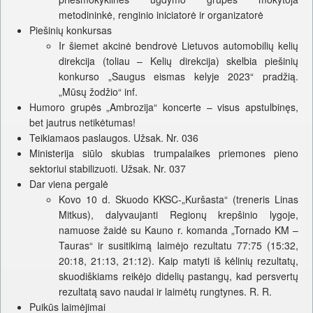
metodininkė, renginio iniciatorė ir organizatorė
Piešinių konkursas
Ir šiemet akcinė bendrovė Lietuvos automobilių kelių
direkcija (toliau – Kelių direkcija) skelbia piešinių
konkurso „Saugus eismas kelyje 2023“ pradžią.
„Mūsų žodžio“ inf.
Humoro grupės „Ambrozija“ koncerte – visus apstulbinęs,
bet jautrus netikėtumas!
Teikiamaos paslaugos. Užsak. Nr. 036
Ministerija siūlo skubias trumpalaikes priemones pieno
sektoriui stabilizuoti. Užsak. Nr. 037
Dar viena pergalė
Kovo 10 d. Skuodo KKSC-„Kuršasta“ (treneris Linas
Mitkus), dalyvaujanti Regionų krepšinio lygoje,
namuose žaidė su Kauno r. komanda „Tornado KM –
Tauras“ ir susitikimą laimėjo rezultatu 77:75 (15:32,
20:18, 21:13, 21:12). Kaip matyti iš kėlinių rezultatų,
skuodiškiams reikėjo didelių pastangų, kad persvertų
rezultatą savo naudai ir laimėtų rungtynes. R. R.
Puikūs laimėjimai