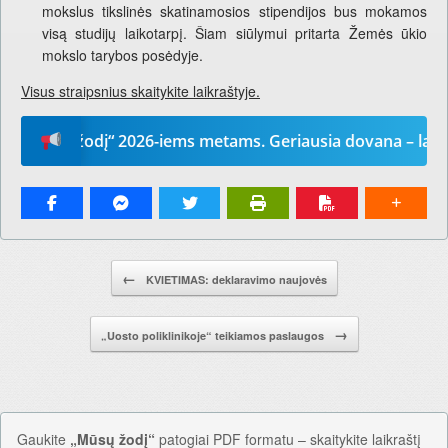
mokslus tikslinės skatinamosios stipendijos bus mokamos
visą studijų laikotarpį. Šiam siūlymui pritarta Žemės ūkio
mokslo tarybos posėdyje.
Visus straipsnius skaitykite laikraštyje.
sų žodį“ 2026-iems metams. Geriausia dovana – laikraštis
Pranešimo navigacija.
←
KVIETIMAS: deklaravimo naujovės
→
„Uosto poliklinikoje“ teikiamos paslaugos
Gaukite
„Mūsų žodį“
patogiai PDF formatu – skaitykite laikraštį