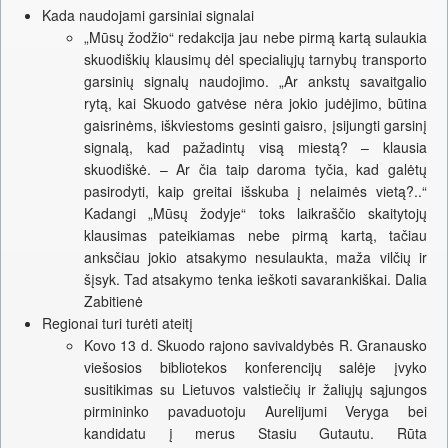
Kada naudojami garsiniai signalai
„Mūsų žodžio“ redakcija jau nebe pirmą kartą sulaukia
skuodiškių klausimų dėl specialiųjų tarnybų transporto
garsinių signalų naudojimo. „Ar ankstų savaitgalio
rytą, kai Skuodo gatvėse nėra jokio judėjimo, būtina
gaisrinėms, iškviestoms gesinti gaisro, įsijungti garsinį
signalą, kad pažadintų visą miestą? – klausia
skuodiškė. – Ar čia taip daroma tyčia, kad galėtų
pasirodyti, kaip greitai išskuba į nelaimės vietą?..“
Kadangi „Mūsų žodyje“ toks laikraščio skaitytojų
klausimas pateikiamas nebe pirmą kartą, tačiau
anksčiau jokio atsakymo nesulaukta, maža vilčių ir
šįsyk. Tad atsakymo tenka ieškoti savarankiškai. Dalia
Zabitienė
Regionai turi turėti ateitį
Kovo 13 d. Skuodo rajono savivaldybės R. Granausko
viešosios bibliotekos konferencijų salėje įvyko
susitikimas su Lietuvos valstiečių ir žaliųjų sąjungos
pirmininko pavaduotoju Aurelijumi Veryga bei
kandidatu į merus Stasiu Gutautu. Rūta