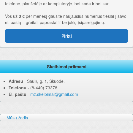
telefone, planšetėje ar kompiuteryje, bet kada ir bet kur.
Vos už
3 €
per mėnesį gausite naujausius numerius tiesiai į savo
el. paštą – greitai, paprastai ir be jokių įsipareigojimų.
Pirkti
Skelbimai priimami
Adresu
‐ Šaulių g. 1, Skuode.
Telefonu
‐ (8-440) 73378.
El. paštu
‐
mz.skelbimai@gmail.com
Mūsų žodis