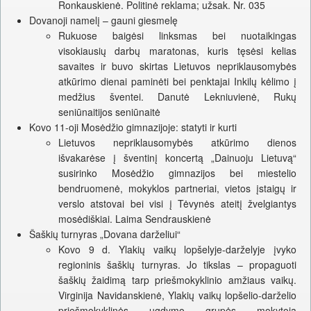
Ronkauskienė. Politinė reklama; užsak. Nr. 035
Dovanoji namelį – gauni giesmelę
Rukuose baigėsi linksmas bei nuotaikingas
visokiausių darbų maratonas, kuris tęsėsi kelias
savaites ir buvo skirtas Lietuvos nepriklausomybės
atkūrimo dienai paminėti bei penktajai Inkilų kėlimo į
medžius šventei. Danutė Lekniuvienė, Rukų
seniūnaitijos seniūnaitė
Kovo 11-oji Mosėdžio gimnazijoje: statyti ir kurti
Lietuvos nepriklausomybės atkūrimo dienos
išvakarėse į šventinį koncertą „Dainuoju Lietuvą“
susirinko Mosėdžio gimnazijos bei miestelio
bendruomenė, mokyklos partneriai, vietos įstaigų ir
verslo atstovai bei visi į Tėvynės ateitį žvelgiantys
mosėdiškiai. Laima Sendrauskienė
Šaškių turnyras „Dovana darželiui“
Kovo 9 d. Ylakių vaikų lopšelyje-darželyje įvyko
regioninis šaškių turnyras. Jo tikslas – propaguoti
šaškių žaidimą tarp priešmokyklinio amžiaus vaikų.
Virginija Navidanskienė, Ylakių vaikų lopšelio-darželio
priešmokyklinės ugdymo grupės mokytoja