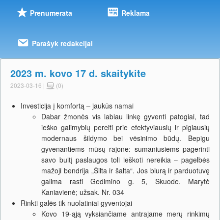
Prenumerata
Reklama
Parašyk redakcijai
2023 m. kovo 17 d. skaitykite
2023-03-16
|
(0)
Investicija į komfortą – jaukūs namai
Dabar žmonės vis labiau linkę gyventi patogiai, tad
ieško galimybių pereiti prie efektyviausių ir pigiausių
modernaus šildymo bei vėsinimo būdų. Bepigu
gyvenantiems mūsų rajone: sumaniusiems pagerinti
savo buitį paslaugos toli ieškoti nereikia – pagelbės
mažoji bendrija „Šilta ir šalta“. Jos biurą ir parduotuvę
galima rasti Gedimino g. 5, Skuode. Marytė
Kaniavienė; užsak. Nr. 034
Rinkti galės tik nuolatiniai gyventojai
Kovo 19-ąją vyksiančiame antrajame merų rinkimų