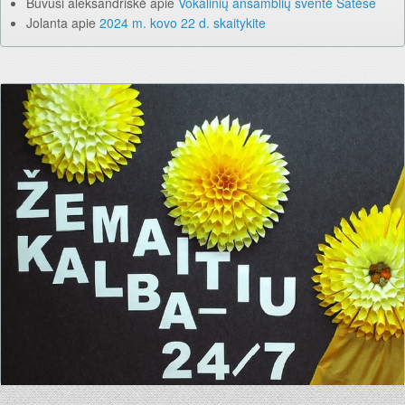
Buvusi aleksandriškė
apie
Vokalinių ansamblių šventė Šatėse
Jolanta
apie
2024 m. kovo 22 d. skaitykite