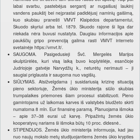
labai svarbu, pastebėjus sergantį ar nugaišusį laukinį
vandens paukštį bei neįprastai padidėjusį naminių gaišimą,
kuo skubiau pranešti VMVT Klaipėdos departamentui,
Skuodo skyriui arba tel. 1879. Skuodo rajone ši liga dar
niekada nėra buvusi nustatyta. Daugiau informacijos apie
paukščių gripo prevenciją galima rasti VMVT interneto
svetainėje https://vmvt.lt/.
SAUGOMA. Pasigedusieji Švč. Mergelės Marijos
skulptūrėlės, kuri visą laiką buvo koplytėlėje, esančioje
Judriojoje gatvėje Narvydžių k., neturėtų nerimauti – ji
saugiai priglausta ir saugoma nuo vagišių.
SIŪLYMAS. Atsižvelgdama į susidariusią krizinę situaciją
pieno sektoriuje, Žemės ūkio ministerija siūlo skubias
trumpalaikes priemones šiam procesui stabilizuoti. Pieno
gamintojams už laikomas karves iš valstybės biudžeto skirti
numatoma 8 mln. Eur finansinę paramą. Planuojama išmoka
– apie 37–38 eurai už karvę. Pripažintų žemės ūkio
kooperatyvų nariams ši išmoka būtų 10 proc. didesnė..
STIPENDIJOS. Žemės ūkio ministerija informuoja, kad jau
nuo naujų mokslo metų studijuojantiems žemės ūkio krypties