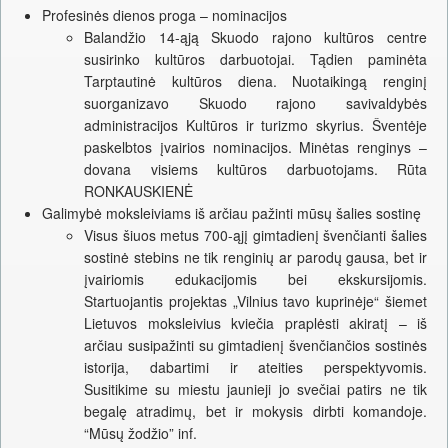
Profesinės dienos proga – nominacijos
Balandžio 14-ąją Skuodo rajono kultūros centre
susirinko kultūros darbuotojai. Tądien paminėta
Tarptautinė kultūros diena. Nuotaikingą renginį
suorganizavo Skuodo rajono savivaldybės
administracijos Kultūros ir turizmo skyrius. Šventėje
paskelbtos įvairios nominacijos. Minėtas renginys –
dovana visiems kultūros darbuotojams. Rūta
RONKAUSKIENĖ
Galimybė moksleiviams iš arčiau pažinti mūsų šalies sostinę
Visus šiuos metus 700-ąjį gimtadienį švenčianti šalies
sostinė stebins ne tik renginių ar parodų gausa, bet ir
įvairiomis edukacijomis bei ekskursijomis.
Startuojantis projektas „Vilnius tavo kuprinėje“ šiemet
Lietuvos moksleivius kviečia praplėsti akiratį – iš
arčiau susipažinti su gimtadienį švenčiančios sostinės
istorija, dabartimi ir ateities perspektyvomis.
Susitikime su miestu jaunieji jo svečiai patirs ne tik
begalę atradimų, bet ir mokysis dirbti komandoje.
“Mūsų žodžio” inf.