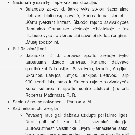
Nacionalinę savaitę – apie krizines situacijas
Balandžio 23–29 d. šalyje vyks 23-ioji Nacionalinė
Lietuvos bibliotekų savaitė, kurios tema šiemet –
„Kartu įveikiant krizes“. Skuodo rajono savivaldybės
Romualdo Granausko viešojoje bibliotekoje ir jos
filialuose vyks ne vienas šiai savaitei skirtas renginys.
„Mūsų žodžio“ inf.
Puikūs laimėjimai
Balandžio 15 d. Jonavos sporto arenoje įvyko
tarptautinis dziudo turnyras, kuriame dalyvavo
sportininkai iš Lenkijos, Sakartvelo, Izraelio, Anglijos,
Ukrainos, Latvijos, Estijos, Lenkijos, Lietuvos. Tarp
900 sportininkų buvo ir Skuodo rajono savivaldybės
Kūno kultūros ir sporto centro atstovai (treneris
Robertas Mažrimas). R. R.
Seniau žmonės sakydavo… Parinko V. M.
Kad nekamuotų alergija
Pavasarį mus gali dažniau užklupti peršalimo ligos.
Nors gali būti, kad tai – sezoninė alergija.
„Eurovaistinės“ vaistininkė Elvyra Ramaškienė sako,
jog niekas nėra apsaugotas – sezoninė alergija gali