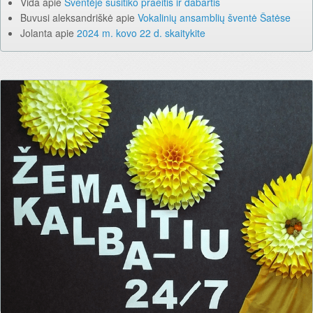
Vida
apie
Šventėje susitiko praeitis ir dabartis
Buvusi aleksandriškė
apie
Vokalinių ansamblių šventė Šatėse
Jolanta
apie
2024 m. kovo 22 d. skaitykite