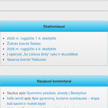
Skaitomiausi
2026 m. rugpjūčio 7 d. skaitykite
Žolinės šventė Šatėse
2026 m. rugpjūčio 4 d. skaitykite
Į sąskrydį „Su Lietuva širdy“ vyko ir skuodiškiai
Vasaros šventė Ylakiuose
Naujausi komentarai
Saulius
apie
Gyvenimo posūkiai, atvedę į Barstyčius
hello world
apie
Apie gyvenimą, kuriame svarbiausia – drąsa
būti savimi ir mokėti klysti