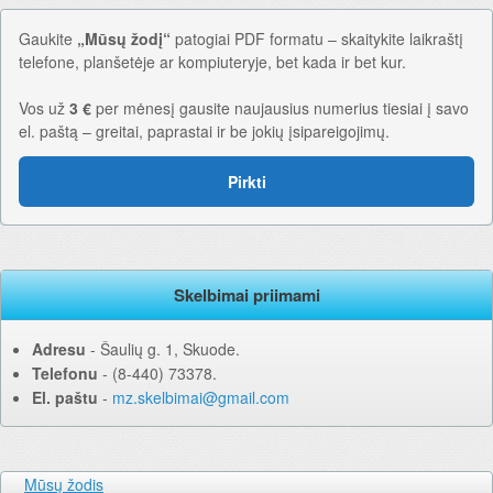
Gaukite
„Mūsų žodį“
patogiai PDF formatu – skaitykite laikraštį
telefone, planšetėje ar kompiuteryje, bet kada ir bet kur.
Vos už
3 €
per mėnesį gausite naujausius numerius tiesiai į savo
el. paštą – greitai, paprastai ir be jokių įsipareigojimų.
Pirkti
Skelbimai priimami
Adresu
‐ Šaulių g. 1, Skuode.
Telefonu
‐ (8-440) 73378.
El. paštu
‐
mz.skelbimai@gmail.com
Mūsų žodis