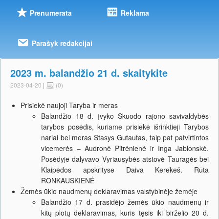
Prenumerata
Reklama
Parašyk redakcijai
2023 m. balandžio 21 d. skaitykite
2023-04-20
|
(0)
Prisiekė naujoji Taryba ir meras
Balandžio 18 d. įvyko Skuodo rajono savivaldybės
tarybos posėdis, kuriame prisiekė išrinktieji Tarybos
nariai bei meras Stasys Gutautas, taip pat patvirtintos
vicemerės – Audronė Pitrėnienė ir Inga Jablonskė.
Posėdyje dalyvavo Vyriausybės atstovė Tauragės bei
Klaipėdos apskrityse Daiva Kerekeš. Rūta
RONKAUSKIENĖ
Žemės ūkio naudmenų deklaravimas valstybinėje žemėje
Balandžio 17 d. prasidėjo žemės ūkio naudmenų ir
kitų plotų deklaravimas, kuris tęsis iki birželio 20 d.