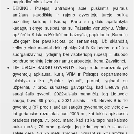
pagrindinėmis laisvėmis.
DĖKINGI. Praėjusį antradienį apie pusšimtis įvairaus
amžiaus skuodiškių ir rajono gyventojų turėjo puikią
pažintinę kelionę į Kauną. Kartu su gidais apsilankyta
kadagių slėnyje, susipažinta su Pažaislio vienuolynu. Vėliau
apžiūrėta Kristaus Prisikėlimo bažnyčia, papietauta „Bernelių
užeigoje“ bei pavaikščiota po senamiestį. Už sklandžią
kelionę ekskursantai dėkingi ekipažui iš Klaipėdos, o už jos
suorganizavimą, lydėjimą bei visokeriopą rūpestį – Skuodo
bendruomeninių šeimos namų darbuotojai Irenai Zavalienei.
LIETUVOJE SAUGU GYVENTI?.. Kaip rodo reprezentatyvi
gyventojų apklausa, kurią VRM ir Policijos departamento
iniciatyva atliko „Spinter tyrimai“, pernai, lyginant su
užpernai, 7 proc. sumažėjo galvojančių, kad Lietuva yra
saugi šalis gyventi. 2022-aisiais manančių, jog Lietuvoje
saugu, buvo 69 proc., o 2021-aisiais – 76. Beveik 9 iš 10
gyventojų (87 proc.) jaučiasi saugūs gyvenamojoje vietoje –
tai geriausias rezultatas nuo 2005 m., kai tokios apklausos
pradėtos rengti. 75 proc. mano, kad rizika tapti nusikaltimo
auka maža; 79 proc. galvoja, jog kriminogeninė situacija
šalyje gera. 50–75 metų žmonės, lyginant su kitų amžiaus