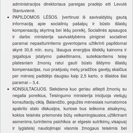
administracijos direktoriaus pareigas pradėjo eiti Levutė
Staniuvienė.
PAPILDOMOS LĖŠOS. Įvertinusi iš savivaldybių gautą
informaciją apie socialinių pašalpų ir būsto išlaidų
kompensacijų skyrimą bei lėšų poreikį, Socialinės apsaugos
ir darbo ministerija savivaldybėms piniginei socialinei
paramai nepasiturintiems gyventojams užtikrinti papildomai
skyrė 30,8 mln. eurų. Išaugus energijos išteklių kainoms ir
įsigaliojus įstatymo pakeitimams, suteikiantiems teisę
platesniam žmonių ratui gauti būsto šildymo išlaidų
kompensacijas, nuo praėjusių metų pradžios gavėjų skaičius
per mėnesį padidėjo daugiau kaip 2,5 karto, o išlaidos šiai
paramai – 3,4.
KONSULTACIJOS. Siekdama kuo geriau atliepti žmonių su
negalia poreikius, Teisingumo ministerija inicijuoja viešųjų
konsultacijų ciklą. Balandžio, gegužės mėnesiais numatomos
apskrito stalo diskusijos, kuriose bus ieškoma atsakymų,
kokios teisinės priemonės būtų veiksmingiausios, užtikrinant
asmenims, turintiems psichikos ar elgesio sutrikimų, visapusį
ir lygiateisį naudojimąsi visomis žmogaus teisėmis bei