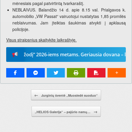
mėnesiais pagal patvirtintą tvarkaraštį.
NEBLAIVUS. Balandžio 14 d. apie 8.15 val. Prialgavos k.
automobilio „VW Passat“ vairuotojui nustatytas 1,85 promilės
neblaivumas. Jam įteiktas šaukimas atvykti į apklausą
policijoje.
Visus straipsnius skaitykite laikraštyje.
ūsų žodį“ 2026-iems metams. Geriausia dovana – laikraštis
Pranešimo navigacija.
←
Jurginių šventė „Muosiedė suoduo“
→
„HELIOS Galerija“ – pajūrio namų…