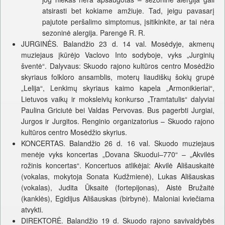
atsirasti bet kokiame amžiuje. Tad, jeigu pavasarį
pajutote peršalimo simptomus, įsitikinkite, ar tai nėra
sezoninė alergija. Parengė R. R.
JURGINĖS. Balandžio 23 d. 14 val. Mosėdyje, akmenų
muziejaus įkūrėjo Vaclovo Into sodyboje, vyks „Jurginių
šventė“. Dalyvaus: Skuodo rajono kultūros centro Mosėdžio
skyriaus folkloro ansamblis, moterų liaudiškų šokių grupė
„Lelija“, Lenkimų skyriaus kaimo kapela „Armonikieriai“,
Lietuvos vaikų ir moksleivių konkurso „Tramtatulis“ dalyviai
Paulina Griciutė bei Valdas Pervovas. Bus pagerbti Jurgiai,
Jurgos ir Jurgitos. Renginio organizatorius – Skuodo rajono
kultūros centro Mosėdžio skyrius.
KONCERTAS. Balandžio 26 d. 16 val. Skuodo muziejaus
menėje vyks koncertas „Dovana Skuodui–770“ – „Akvilės
rožinis koncertas“. Koncertuos atlikėjai: Akvilė Ališauskaitė
(vokalas, mokytoja Sonata Kudžmienė), Lukas Ališauskas
(vokalas), Judita Ūksaitė (fortepijonas), Aistė Bružaitė
(kanklės), Egidijus Ališauskas (birbynė). Maloniai kviečiama
atvykti.
DIREKTORĖ. Balandžio 19 d. Skuodo rajono savivaldybės