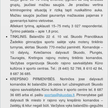
grupių, jaučiasi mažiau saugūs. Jie prasčiau vertina
kriminogeninę situaciją ir riziką tapti nusikaltimo auka.
Mažiau saugūs jaučiasi gaunantys mažiausias pajamas ir
gyvenantys kaimo vietovėse.
Atliekant tyrimą, apklausti 15–75 metų 3 027 respondentai.
Tyrimo paklaida – apie 1,8 proc.
TINKLINIS. Balandžio 22 d. 10 val. Skuodo Pranciškaus
Žadeikio gimnazijos sporto salėje vyks moterų tinklinio
turnyras, skirtas Skuodo 770-mečiui paminėti. Komandoje –
10 dalyvių. Kviečiamos dalyvauti Skuodo, Plungės,
Tauragės, Kretingos rajonų moterų tinklinio komandos.
Varžybas organizuoja Skuodo rajono savivaldybės Kūno
kultūros ir sporto centras. Tel.: (8 440) 52 799, 8 610 42 84,
8 687 36 685.
KREPŠINIO PIRMENYBĖS. Norinčios jose dalyvauti
komandos iki balandžio 26-osios turi užsiregistruoti Skuodo
rajono savivaldybės Kūno kultūros ir sporto centre tel. 8 687
36 685 arba el. paštu
sportas@skuodas.lt
. Pirmenybėse gali
dalyvauti tik miesto ir rajono vyrų krepšinio komandos –
žaidėjų iš kitur negali būti. Varžybos vyks balandžio–gegužės