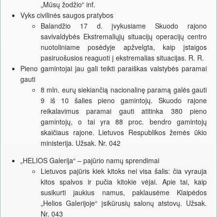
„Mūsų žodžio“ inf.
Vyks civilinės saugos pratybos
Balandžio 17 d. įvykusiame Skuodo rajono
savivaldybės Ekstremaliųjų situacijų operacijų centro
nuotoliniame posėdyje apžvelgta, kaip įstaigos
pasiruošusios reaguoti į ekstremalias situacijas. R. R.
Pieno gamintojai jau gali teikti paraiškas valstybės paramai
gauti
8 mln. eurų siekiančią nacionalinę paramą galės gauti
9 iš 10 šalies pieno gamintojų. Skuodo rajone
reikalavimus paramai gauti atitinka 380 pieno
gamintojų, o tai yra 88 proc. bendro gamintojų
skaičiaus rajone. Lietuvos Respublikos žemės ūkio
ministerija. Užsak. Nr. 042
„HELIOS Galerija“ – pajūrio namų sprendimai
Lietuvos pajūris kiek kitoks nei visa šalis: čia vyrauja
kitos spalvos ir pučia kitokie vėjai. Apie tai, kaip
susikurti jaukius namus, paklausėme Klaipėdos
„Helios Galerijoje“ įsikūrusių salonų atstovų. Užsak.
Nr. 043