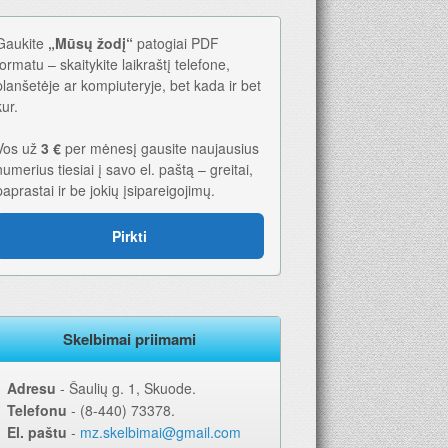
Gaukite
„Mūsų žodį“
patogiai PDF
formatu – skaitykite laikraštį telefone,
planšetėje ar kompiuteryje, bet kada ir bet
kur.
Vos už
3 €
per mėnesį gausite naujausius
numerius tiesiai į savo el. paštą – greitai,
paprastai ir be jokių įsipareigojimų.
Pirkti
Skelbimai priimami
Adresu
‐ Šaulių g. 1, Skuode.
Telefonu
‐ (8-440) 73378.
El. paštu
‐
mz.skelbimai@gmail.com