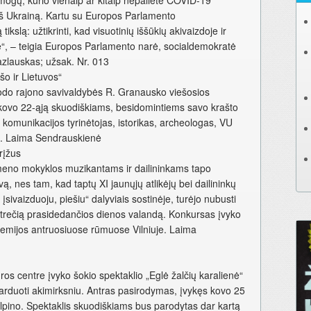
mogų, kurio vienaip ar kitaip nepalietė COVID-19
eš Ukrainą. Kartu su Europos Parlamento
ikslą: užtikrinti, kad visuotinių iššūkių akivaizdoje ir
je“, – teigia Europos Parlamento narė, socialdemokratė
Kazlauskas; užsak. Nr. 013
šo ir Lietuvos“
do rajono savivaldybės R. Granausko viešosios
e kovo 22-ąją skuodiškiams, besidomintiems savo krašto
o komunikacijos tyrinėtojas, istorikas, archeologas, VU
s. Laima Sendrauskienė
rįžus
meno mokyklos muzikantams ir dailininkams tapo
vą, nes tam, kad taptų XI jaunųjų atlikėjų bei dailininkų
įsivaizduoju, piešiu“ dalyviais sostinėje, turėjo nubusti
i trečią prasidedančios dienos valandą. Konkursas įvyko
demijos antruosiuose rūmuose Vilniuje. Laima
os centre įvyko šokio spektaklio „Eglė žalčių karalienė“
 parduoti akimirksniu. Antras pasirodymas, įvykęs kovo 25
talpino. Spektaklis skuodiškiams bus parodytas dar kartą