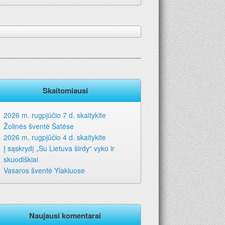
Skaitomiausi
2026 m. rugpjūčio 7 d. skaitykite
Žolinės šventė Šatėse
2026 m. rugpjūčio 4 d. skaitykite
Į sąskrydį „Su Lietuva širdy“ vyko ir
skuodiškiai
Vasaros šventė Ylakiuose
Naujausi komentarai