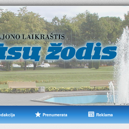
edakcija
Prenumerata
Reklama