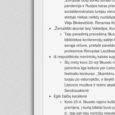
„Europoje būtų sunku surasti ž
pandemija ir Rusijos karas pri
socialdemokratais turėjau vieną t
ateityje niekas neliktų nuošaly
Vilija Blinkevičiūtė. Rimantas 
„Žemaitiški skoniai tarp Vokietijos, Kur
Taip pavadintą pranešimą Skuo
bibliotekos konferencijų salėj
senąja virtuve, pristatė paveld
profesorius Rimvydas Laužika
Iš respublikinės menininkų kalvės sug
Šių metų kovo 23-ioji Skuodo 
įsimintina ilga kelione per Lietu
festivalio-konkurso ,,Skambinu, 
tuojau po vidurnakčio, o išvykt
Lietuvos muzikos ir teatro aka
Sendrauskienė
Eglė žalčių karalienė
Kovo 23 d. Skuodo rajono kultūr
premjera, į kurią bilietai buvo
d., taip pat visų norinčių nesu