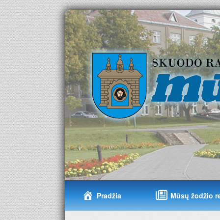
Pradžia
Mūsų žodžio r