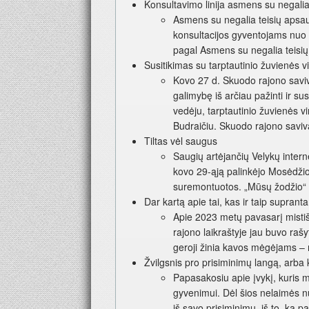
Konsultavimo linija asmens su negalia
Asmens su negalia teisių apsaug
konsultacijos gyventojams nuo 
pagal Asmens su negalia teisių
Susitikimas su tarptautinio žuvienės 
Kovo 27 d. Skuodo rajono saviva
galimybę iš arčiau pažinti ir su
vedėju, tarptautinio žuvienės v
Budraičiu. Skuodo rajono saviv
Tiltas vėl saugus
Saugių artėjančių Velykų inter
kovo 29-ąją palinkėjo Mosėdžio
suremontuotos. „Mūsų žodžio“ i
Dar kartą apie tai, kas ir taip supran
Apie 2023 metų pavasarį mistiš
rajono laikraštyje jau buvo rašy
geroji žinia kavos mėgėjams – 
Žvilgsnis pro prisiminimų langą, arba
Papasakosiu apie įvykį, kuris m
gyvenimui. Dėl šios nelaimės nu
iš savo prisiminimų, iš to, ką 