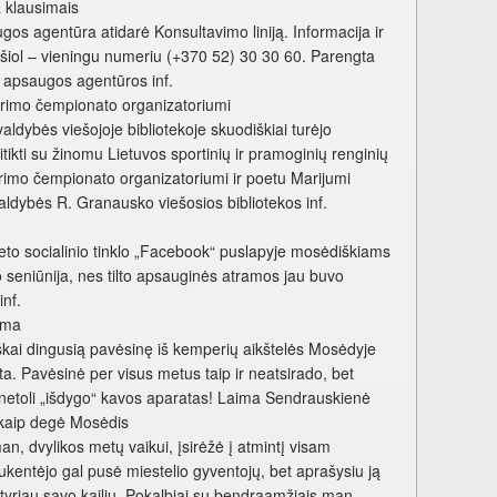
 klausimais
os agentūra atidarė Konsultavimo liniją. Informacija ir
šiol – vieningu numeriu (+370 52) 30 30 60. Parengta
 apsaugos agentūros inf.
virimo čempionato organizatoriumi
ldybės viešojoje bibliotekoje skuodiškiai turėjo
sitikti su žinomu Lietuvos sportinių ir pramoginių renginių
irimo čempionato organizatoriumi ir poetu Marijumi
aldybės R. Granausko viešosios bibliotekos inf.
neto socialinio tinklo „Facebook“ puslapyje mosėdiškiams
 seniūnija, nes tilto apsauginės atramos jau buvo
nf.
tama
kai dingusią pavėsinę iš kemperių aikštelės Mosėdyje
ta. Pavėsinė per visus metus taip ir neatsirado, bet
netoli „išdygo“ kavos aparatas! Laima Sendrauskienė
 kaip degė Mosėdis
an, dvylikos metų vaikui, įsirėžė į atmintį visam
kentėjo gal pusė miestelio gyventojų, bet aprašysiu ją
patyriau savo kailiu. Pokalbiai su bendraamžiais man