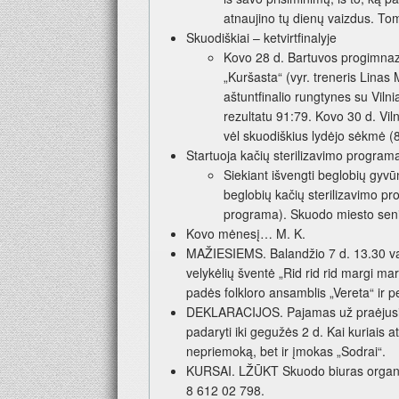
atnaujino tų dienų vaizdus. T
Skuodiškiai – ketvirtfinalyje
Kovo 28 d. Bartuvos progimnaz
„Kuršasta“ (vyr. treneris Linas 
aštuntfinalio rungtynes su Viln
rezultatu 91:79. Kovo 30 d. Viln
vėl skuodiškius lydėjo sėkmė (8
Startuoja kačių sterilizavimo prog
Siekiant išvengti beglobių gyv
beglobių kačių sterilizavimo pr
programa). Skuodo miesto seniū
Kovo mėnesį… M. K.
MAŽIESIEMS. Balandžio 7 d. 13.30 val
velykėlių šventė „Rid rid rid margi ma
padės folkloro ansamblis „Vereta“ ir p
DEKLARACIJOS. Pajamas už praėjusius 
padaryti iki gegužės 2 d. Kai kuriais at
nepriemoką, bet ir įmokas „Sodrai“.
KURSAI. LŽŪKT Skuodo biuras organiz
8 612 02 798.