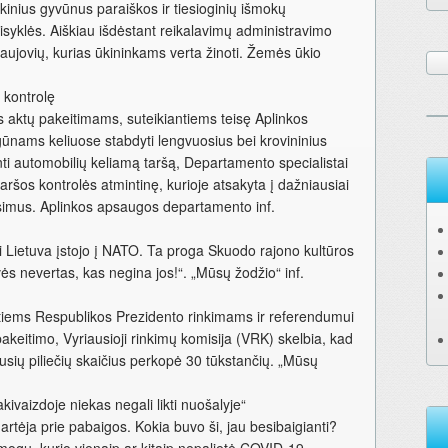
kinius gyvūnus paraiškos ir tiesioginių išmokų
isyklės. Aiškiau išdėstant reikalavimų administravimo
naujovių, kurias ūkininkams verta žinoti. Žemės ūkio
ų kontrolę
ės aktų pakeitimams, suteikiantiems teisę Aplinkos
nams keliuose stabdyti lengvuosius bei krovininius
inti automobilių keliamą taršą, Departamento specialistai
ršos kontrolės atmintinę, kurioje atsakyta į dažniausiai
mus. Aplinkos apsaugos departamento inf.
 Lietuva įstojo į NATO. Ta proga Skuodo rajono kultūros
vės nevertas, kas negina jos!“. „Mūsų žodžio“ inf.
tiems Respublikos Prezidento rinkimams ir referendumui
pakeitimo, Vyriausioji rinkimų komisija (VRK) skelbia, kad
vusių piliečių skaičius perkopė 30 tūkstančių. „Mūsų
 akivaizdoje niekas negali likti nuošalyje“
rtėja prie pabaigos. Kokia buvo ši, jau besibaigianti?