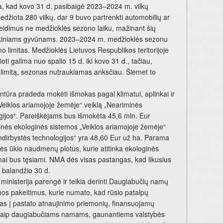
ja, kad kovo 31 d. pasibaigė 2023–2024 m. vilkų
žiota 280 vilkų, dar 9 buvo partrenkti automobilių ar
leidimus ne medžioklės sezono laiku, mažinant šių
 ūkiniams gyvūnams. 2023–2024 m. medžioklės sezonu
 limitas. Medžioklės Lietuvos Respublikos teritorijoje
ti galima nuo spalio 15 d. iki kovo 31 d., tačiau,
 limitą, sezonas nutraukiamas anksčiau. Šiemet to
ra pradeda mokėti išmokas pagal klimatui, aplinkai ir
eiklos ariamojoje žemėje“ veiklą „Neariminės
ijos“. Pareiškėjams bus išmokėta 45,6 mln. Eur
nės ekologinės sistemos „Veiklos ariamojoje žemėje“
dirbystės technologijos“ yra 48,60 Eur už ha. Parama
 ūkio naudmenų plotus, kurie atitinka ekologinės
mai bus tęsiami. NMA dės visas pastangas, kad likusius
 balandžio 30 d.
isterija parengė ir teikia derinti Daugiabučių namų
s pakeitimus, kurie numato, kad rūsio patalpų
as į pastato atnaujinimo priemonių, finansuojamų
ą. Taip daugiabučiams namams, gaunantiems valstybės