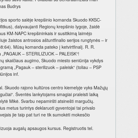
omas Budrys
ijos sporto salėje krepšinio komanda Skuodo KKSC-
Mitkus), dalyvaujanti Regionų krepšinio lygoje, žaidė
iaus KM-NAPC krepšininkais ir susitikimą laimėjo
iuje žaistos antrosios aštuntfinalio serijos rungtynės – ir
8:64). Mūsų komanda pateko į ketvirtfinalį. R. R.
rama „PAGAUK – STERILIZUOK – PALEISK“!
ūnų skaičiaus augimo, Skuodo miesto seniūnija vykdys
ogramą „Pagauk – sterilizuok – paleisk“ (toliau – PSP
nijos inf.
. Skuodo rajono kultūros centro kiemelyje vyks Mažųjų
rgučiai“. Šventės lankytojams smagiai praleisti laiką
elytė Mikė. Svarbu nepamiršti atsinešti margučių.
metus turintys deklaruoti gyventojai tai privalo
vejais jie taip pat turi ne tik sumokėti mokesčio
uoja augalų apsaugos kursus. Registruotis tel.