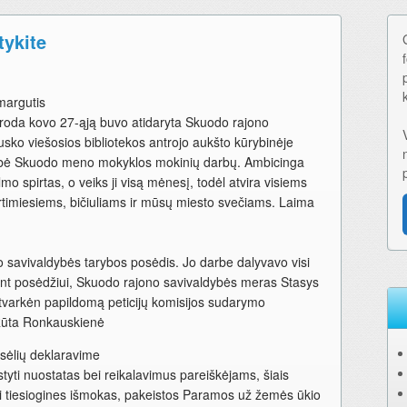
tykite
 margutis
aroda kovo 27-ąją buvo atidaryta Skuodo rajono
ko viešosios bibliotekos antrojo aukšto kūrybinėje
sybė Skuodo meno mokyklos mokinių darbų. Ambicinga
o spirtas, o veiks ji visą mėnesį, todėl atvira visiems
rtimiesiems, bičiuliams ir mūsų miesto svečiams. Laima
 savivaldybės tarybos posėdis. Jo darbe dalyvavo visi
ant posėdžiui, Skuodo rajono savivaldybės meras Stasys
otvarkėn papildomą peticijų komisijos sudarymo
. Rūta Ronkauskienė
sėlių deklaravime
ėstyti nuostatas bei reikalavimus pareiškėjams, šiais
i tiesiogines išmokas, pakeistos Paramos už žemės ūkio