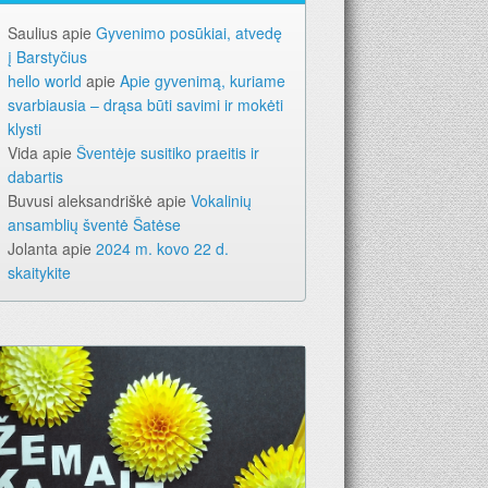
Saulius
apie
Gyvenimo posūkiai, atvedę
į Barstyčius
hello world
apie
Apie gyvenimą, kuriame
svarbiausia – drąsa būti savimi ir mokėti
klysti
Vida
apie
Šventėje susitiko praeitis ir
dabartis
Buvusi aleksandriškė
apie
Vokalinių
ansamblių šventė Šatėse
Jolanta
apie
2024 m. kovo 22 d.
skaitykite