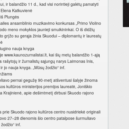
i, ir balandžio 11 d., kad visi norintieji galėtų pamatyti
. Elena Katkuvienė
 iš Plungės
 šalies ansamblinio muzikavimo konkursas „Primo Violino
odo meno mokyklos jaunieji smuikininkai. O iš didžių
o grįžo su gerąja žinia Skuodui – diplomantų ir laureatų
nė
iugino nauja knyga
e www.kaunozurnalistai.lt, kai šių metų balandžio 1-ąją
 rašytojų ir žurnalistų sąjungų narys Laimonas Inis,
ir jo nauja knyga. „Mūsų žodžio“ inf.
amžiams
liavo pernai gegužę 90-metį atšventusi šalyje žinoma
kos kultūros ministerijos premijos laureatė, Joniškio
eta Krajinienė, apie dešimtmetį dirbusi Skuodo rajono
s prie Skuodo rajono kultūros centro nusidriekė originali
o kovo 27–28 dienomis šio centro patalpose šurmuliavo
žodžio“ inf.