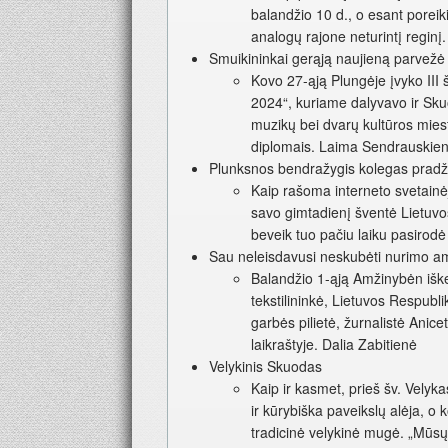
balandžio 10 d., o esant poreikiu
analogų rajone neturintį reginį
Smuikininkai gerąją naujieną parvežė
Kovo 27-ąją Plungėje įvyko III
2024“, kuriame dalyvavo ir Sku
muzikų bei dvarų kultūros miest
diplomais. Laima Sendrauskie
Plunksnos bendražygis kolegas pradž
Kaip rašoma interneto svetainėj
savo gimtadienį šventė Lietuvos
beveik tuo pačiu laiku pasirodė 
Sau neleisdavusi neskubėti nurimo 
Balandžio 1-ąją Amžinybėn iške
tekstilininkė, Lietuvos Respubli
garbės pilietė, žurnalistė Anic
laikraštyje. Dalia Zabitienė
Velykinis Skuodas
Kaip ir kasmet, prieš šv. Velyka
ir kūrybiška paveikslų alėja, 
tradicinė velykinė mugė. „Mūsų 