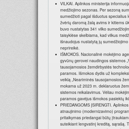
VILKAI. Aplinkos ministerija informuo
medžiojimo sezonas. Per sezoną sumed
sumedžioti pagal išduotus specialius 
žvėrių daromą žalą avims ir kitiems
buvo nustatytas 341 vilko sumedžiojimo
taisyklėse skelbiama, kad vilkus medžio
išnaudojus nustatytą jų sumedžiojimo
neprireikė.
IŠMOKOS. Nacionalinė mokėjimo agentū
gyvūnų gerovei naudingos sistemos „V
tausojamosios žemdirbystės technolog
paramos. Išmokos dydis už kompleksi
veiklą „Neariminės tausojamosios žem
mokama už 2023 m. deklaruotus žemės
sistemos reikalavimus. Vėliau mokėji
paramos gavėjus išmokos pasiektų iki
PRIEDANGOMS ĮSIRENGTI. Aplinkos min
atnaujinimo (modernizavimo) programo
pritaikymas priedangai būtų įtraukiam
suteikiant lengvatinį kreditą, sąraš