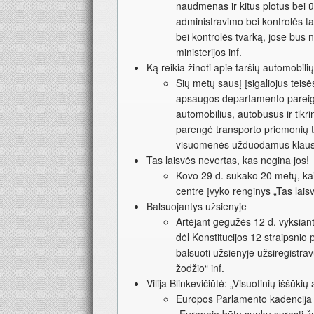
naudmenas ir kitus plotus bei ū
administravimo bei kontrolės ta
bei kontrolės tvarką, jose bus 
ministerijos inf.
Ką reikia žinoti apie taršių automobili
Šių metų sausį įsigaliojus teis
apsaugos departamento pareigū
automobilius, autobusus ir tikr
parengė transporto priemonių ta
visuomenės užduodamus klausi
Tas laisvės nevertas, kas negina jos!
Kovo 29 d. sukako 20 metų, kai
centre įvyko renginys „Tas lais
Balsuojantys užsienyje
Artėjant gegužės 12 d. vyksian
dėl Konstitucijos 12 straipsnio 
balsuoti užsienyje užsiregistra
žodžio“ inf.
Vilija Blinkevičiūtė: „Visuotinių iššūkių
Europos Parlamento kadencija a