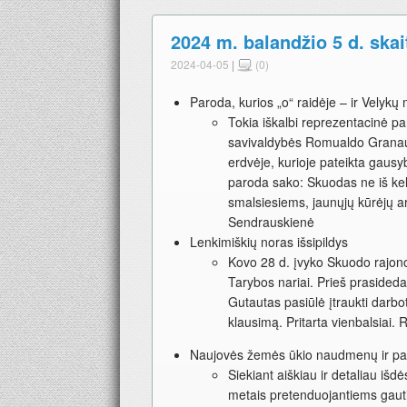
2024 m. balandžio 5 d. skai
2024-04-05
|
(0)
Paroda, kurios „o“ raidėje – ir Velykų
Tokia iškalbi reprezentacinė p
savivaldybės Romualdo Granaus
erdvėje, kurioje pateikta gau
paroda sako: Skuodas ne iš kelm
smalsiesiems, jaunųjų kūrėjų a
Sendrauskienė
Lenkimiškių noras išsipildys
Kovo 28 d. įvyko Skuodo rajono
Tarybos nariai. Prieš prasided
Gutautas pasiūlė įtraukti darb
klausimą. Pritarta vienbalsiai
Naujovės žemės ūkio naudmenų ir pa
Siekiant aiškiau ir detaliau išd
metais pretenduojantiems gaut