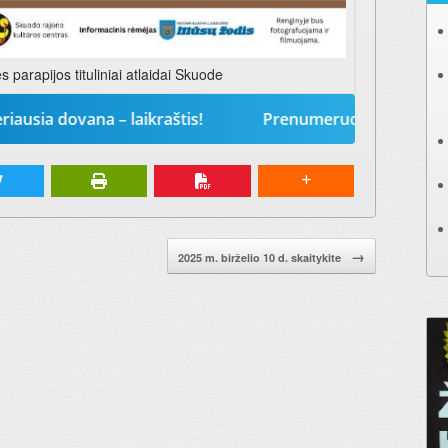
 parapijos tituliniai atlaidai Skuode
vana – laikraštis!
Prenumeruokite „Mūsų žodį“ 2026
→
2025 m. birželio 10 d. skaitykite