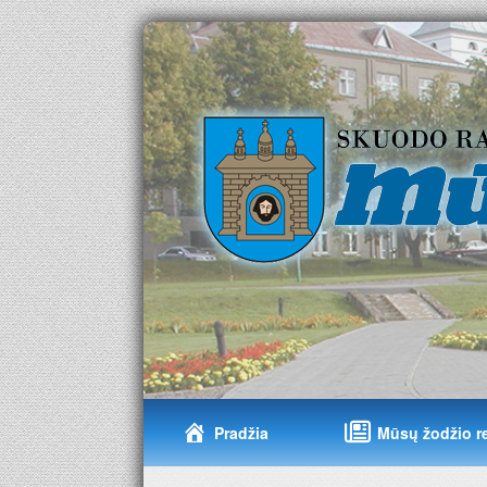
Pradžia
Mūsų žodžio r