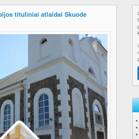
jos tituliniai atlaidai Skuode