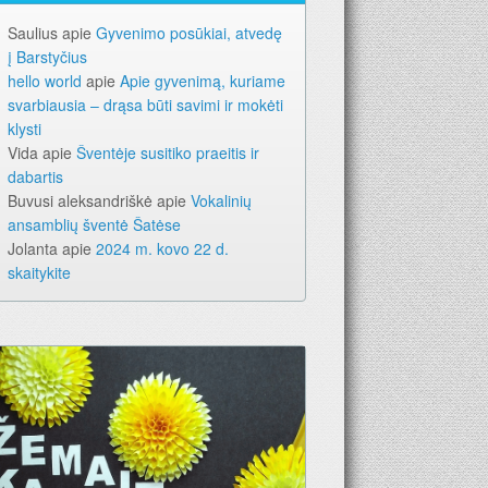
Saulius
apie
Gyvenimo posūkiai, atvedę
į Barstyčius
hello world
apie
Apie gyvenimą, kuriame
svarbiausia – drąsa būti savimi ir mokėti
-iems metams. Geriausia dovana – laikraštis!
klysti
Vida
apie
Šventėje susitiko praeitis ir
dabartis
Buvusi aleksandriškė
apie
Vokalinių
ansamblių šventė Šatėse
Jolanta
apie
2024 m. kovo 22 d.
skaitykite