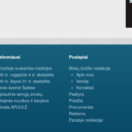
aitomiausi
Puslapiai
nyčioje suskambo tradicijos
Mūsų žodžio redakcija
6 m. rugpjūčio 4 d. skaitykite
Apie mus
6 m. liepos 31 d. skaitykite
Istorija
inės šventė Šatėse
Kontaktai
ptautinis senųjų amatų,
Paskyra
hajinės muzikos ir karybos
Pradžia
tivalis APUOLĖ
Prenumerata
Reklama
Parašyk redakcijai