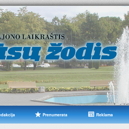
edakcija
Prenumerata
Reklama