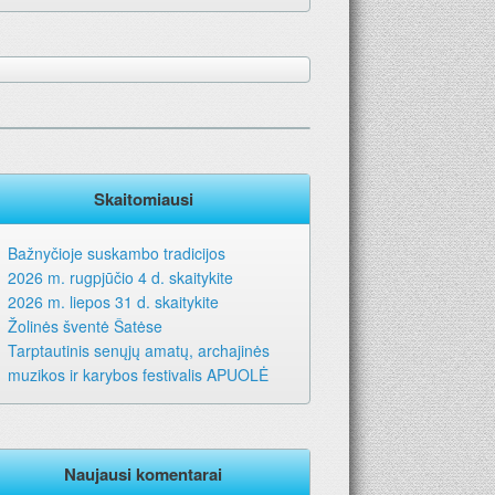
Skaitomiausi
Bažnyčioje suskambo tradicijos
2026 m. rugpjūčio 4 d. skaitykite
2026 m. liepos 31 d. skaitykite
Žolinės šventė Šatėse
Tarptautinis senųjų amatų, archajinės
muzikos ir karybos festivalis APUOLĖ
Naujausi komentarai