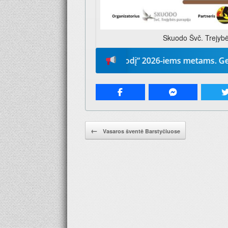
Skuodo Švč. Trejybės
renumeruokite „Mūsų žodį“ 2026-iems metams. Geriausia do
Pranešimo navigacija.
←
Vasaros šventė Barstyčiuose