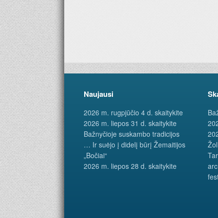
Naujausi
Sk
2026 m. rugpjūčio 4 d. skaitykite
Baž
2026 m. liepos 31 d. skaitykite
202
Bažnyčioje suskambo tradicijos
202
… Ir suėjo į didelį būrį Žemaitijos
Žol
„Bočiai“
Tar
2026 m. liepos 28 d. skaitykite
arc
fes