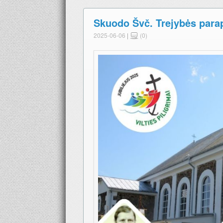
Skuodo Švč. Trejybės parapi
2025-06-06
|
(0)