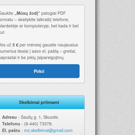
Gaukite
„Mūsų žodį“
patogiai PDF
formatu – skaitykite laikraštį telefone,
planšetėje ar kompiuteryje, bet kada ir bet
kur.
Vos už
3 €
per mėnesį gausite naujausius
numerius tiesiai į savo el. paštą – greitai,
paprastai ir be jokių įsipareigojimų.
Pirkti
Skelbimai priimami
Adresu
‐ Šaulių g. 1, Skuode.
Telefonu
‐ (8-440) 73378.
El. paštu
‐
mz.skelbimai@gmail.com