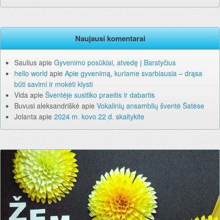
Naujausi komentarai
Saulius
apie
Gyvenimo posūkiai, atvedę į Barstyčius
hello world
apie
Apie gyvenimą, kuriame svarbiausia – drąsa
būti savimi ir mokėti klysti
Vida
apie
Šventėje susitiko praeitis ir dabartis
Buvusi aleksandriškė
apie
Vokalinių ansamblių šventė Šatėse
Jolanta
apie
2024 m. kovo 22 d. skaitykite