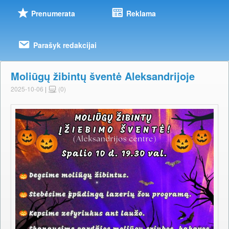
Prenumerata
Reklama
Parašyk redakcijai
Moliūgų žibintų šventė Aleksandrijoje
2025-10-06
|
(0)