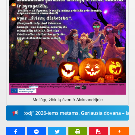
Moliūgų žibintų šventė Aleksandrijoje
ūsų žodį“ 2026-iems metams. Geriausia dovana – laikrašti