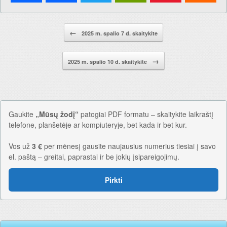
Pranešimo navigacija.
←
2025 m. spalio 7 d. skaitykite
→
2025 m. spalio 10 d. skaitykite
Gaukite
„Mūsų žodį“
patogiai PDF formatu – skaitykite laikraštį
telefone, planšetėje ar kompiuteryje, bet kada ir bet kur.
Vos už
3 €
per mėnesį gausite naujausius numerius tiesiai į savo
el. paštą – greitai, paprastai ir be jokių įsipareigojimų.
Pirkti