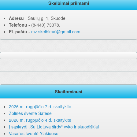
Skelbimai priimami
Adresu
‐ Šaulių g. 1, Skuode.
Telefonu
‐ (8-440) 73378.
El. paštu
‐
mz.skelbimai@gmail.com
Skaitomiausi
2026 m. rugpjūčio 7 d. skaitykite
Žolinės šventė Šatėse
2026 m. rugpjūčio 4 d. skaitykite
Į sąskrydį „Su Lietuva širdy“ vyko ir skuodiškiai
Vasaros šventė Ylakiuose