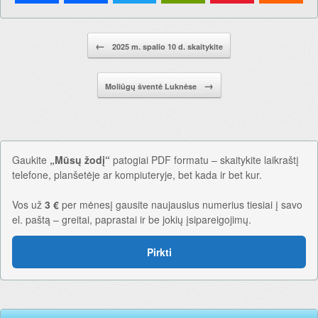
Pranešimo navigacija.
←
2025 m. spalio 10 d. skaitykite
→
Moliūgų šventė Luknėse
Gaukite
„Mūsų žodį“
patogiai PDF formatu – skaitykite laikraštį
telefone, planšetėje ar kompiuteryje, bet kada ir bet kur.
Vos už
3 €
per mėnesį gausite naujausius numerius tiesiai į savo
el. paštą – greitai, paprastai ir be jokių įsipareigojimų.
Pirkti