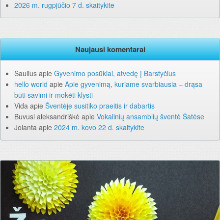
2026 m. rugpjūčio 7 d. skaitykite
Naujausi komentarai
Saulius
apie
Gyvenimo posūkiai, atvedę į Barstyčius
hello world
apie
Apie gyvenimą, kuriame svarbiausia – drąsa
būti savimi ir mokėti klysti
Vida
apie
Šventėje susitiko praeitis ir dabartis
Buvusi aleksandriškė
apie
Vokalinių ansamblių šventė Šatėse
Jolanta
apie
2024 m. kovo 22 d. skaitykite