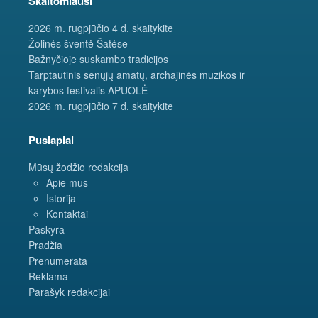
Skaitomiausi
2026 m. rugpjūčio 4 d. skaitykite
Žolinės šventė Šatėse
Bažnyčioje suskambo tradicijos
Tarptautinis senųjų amatų, archajinės muzikos ir
karybos festivalis APUOLĖ
2026 m. rugpjūčio 7 d. skaitykite
Puslapiai
Mūsų žodžio redakcija
Apie mus
Istorija
Kontaktai
Paskyra
Pradžia
Prenumerata
Reklama
Parašyk redakcijai