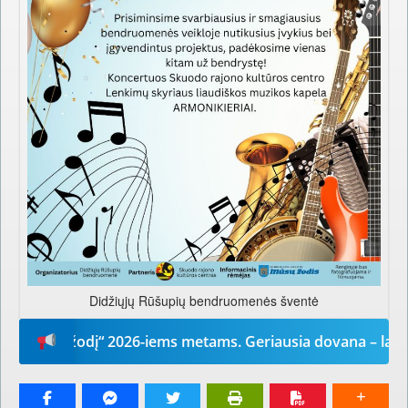
Didžiųjų Rūšupių bendruomenės šventė
ūsų žodį“ 2026-iems metams. Geriausia dovana – laikrašti