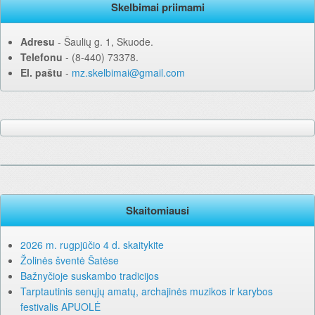
Skelbimai priimami
Adresu
‐ Šaulių g. 1, Skuode.
Telefonu
‐ (8-440) 73378.
El. paštu
‐
mz.skelbimai@gmail.com
Skaitomiausi
2026 m. rugpjūčio 4 d. skaitykite
Žolinės šventė Šatėse
Bažnyčioje suskambo tradicijos
Tarptautinis senųjų amatų, archajinės muzikos ir karybos
festivalis APUOLĖ