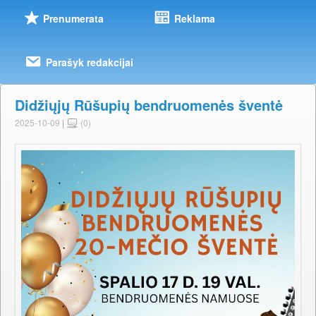
Prenumerata
Reklama
Parašyk redakcijai
Didžiųjų Rūšupių bendruomenės šventė
2025-10-09
|
(0)