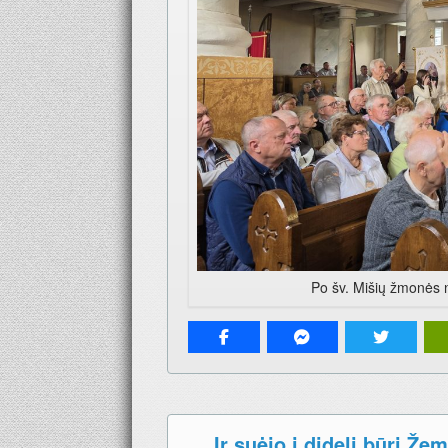
Po šv. Mišių žmonės n
… Ir suėjo į didelį būrį Žem