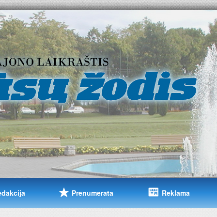
edakcija
Prenumerata
Reklama