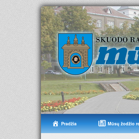
Pradžia
Mūsų žodžio r