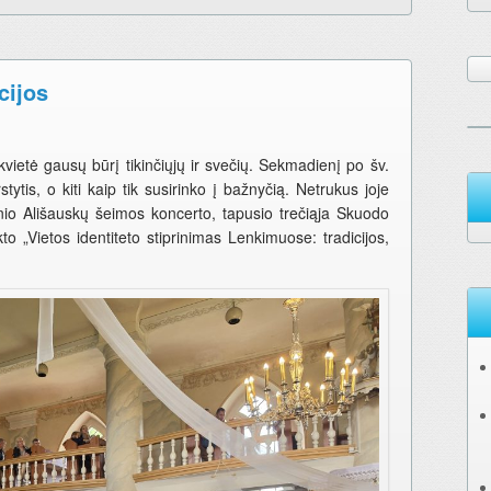
cijos
ietė gausų būrį tikinčiųjų ir svečių. Sekmadienį po šv.
tytis, o kiti kaip tik susirinko į bažnyčią. Netrukus joje
tinio Ališauskų šeimos koncerto, tapusio trečiąja Skuodo
o „Vietos identiteto stiprinimas Lenkimuose: tradicijos,