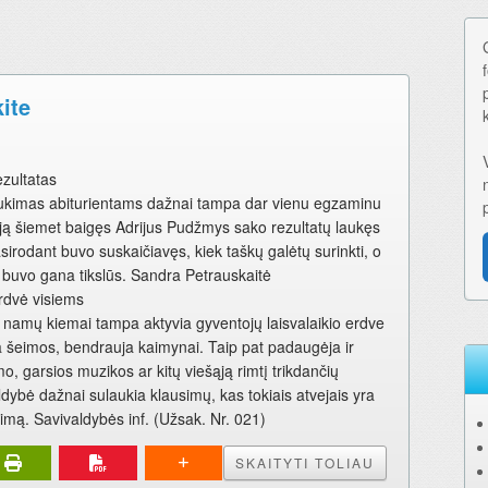
kite
ezultatas
ukimas abiturientams dažnai tampa dar vienu egzaminu
ją šiemet baigęs Adrijus Pudžmys sako rezultatų laukęs
sirodant buvo suskaičiavęs, kiek taškų galėtų surinkti, o
, buvo gana tikslūs. Sandra Petrauskaitė
rdvė visiems
ų namų kiemai tampa aktyvia gyventojų laisvalaikio erdve
žia šeimos, bendrauja kaimynai. Taip pat padaugėja ir
o, garsios muzikos ar kitų viešąją rimtį trikdančių
ldybė dažnai sulaukia klausimų, kas tokiais atvejais yra
imą. Savivaldybės inf. (Užsak. Nr. 021)
SKAITYTI TOLIAU