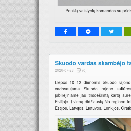
Penkių valstybių komandos su prieky
Skuodo vardas skambėjo tar
2026-07-23
|
(0)
Liepos 10–12 dienomis Skuodo rajono k
vadovaujama Skuodo rajono kultūros 
jubiliejiniame jau trisdešimtą kartą sur
Estijoje. Į vieną didžiausių šio regiono fo
Estijos, Latvijos, Lietuvos, Lenkijos, Graik