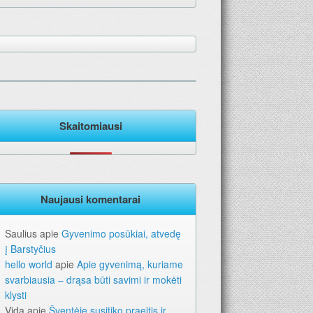
Skaitomiausi
Naujausi komentarai
Saulius
apie
Gyvenimo posūkiai, atvedę
į Barstyčius
hello world
apie
Apie gyvenimą, kuriame
svarbiausia – drąsa būti savimi ir mokėti
klysti
Vida
apie
Šventėje susitiko praeitis ir