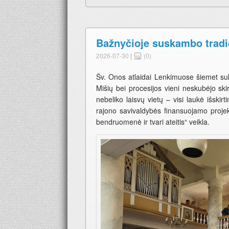
Bažnyčioje suskambo tradi
2026-07-30
|
(0)
Šv. Onos atlaidai Lenkimuose šiemet sukv
Mišių bei procesijos vieni neskubėjo skirs
nebeliko laisvų vietų – visi laukė išskir
rajono savivaldybės finansuojamo projekt
bendruomenė ir tvari ateitis“ veikla.