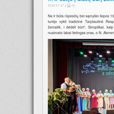
2026-07-27
|
(0)
Na ir būta rūpesčių bei sąmyšio liepos 1
turėjo vykti tradicinė Tarptautinė Res
žemaitē, i dėdėli būri“. Sinoptikai, kai
nusimato labai lietingas oras, o N. Akmen