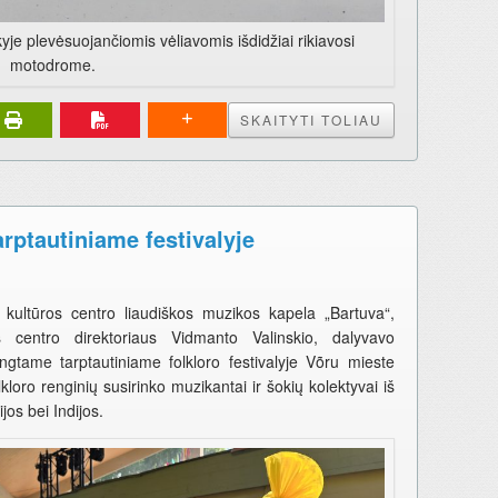
je plevėsuojančiomis vėliavomis išdidžiai rikiavosi
motodrome.
SKAITYTI TOLIAU
ptautiniame festivalyje
ultūros centro liaudiškos muzikos kapela „Bartuva“,
centro direktoriaus Vidmanto Valinskio, dalyvavo
engtame tarptautiniame folkloro festivalyje Võru mieste
lkloro renginių susirinko muzikantai ir šokių kolektyvai iš
ijos bei Indijos.