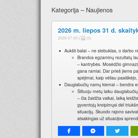
Kategorija – Naujienos
2026 m. liepos 31 d. skaity
2026-07-30
|
(0)
Aukšti balai – ne stebuklas, o darbo r
Brandos egzaminų rezultatų la
– kantrybės. Mosėdžio gimnazi
gana ramiai. Dar prieš jiems pa
spėjimai, kaip vėliau paaiškėjo
Daugiabučių namų kiemai – bendra e
Šiltuoju metų laiku daugiabuči
– čia žaidžia vaikai, laiką leid
gyventojų kreipimųsi dėl triukšm
situacijų. Skuodo rajono saviva
atsakingas už situacijos sprend