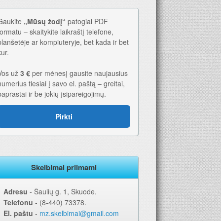
Gaukite
„Mūsų žodį“
patogiai PDF
formatu – skaitykite laikraštį telefone,
planšetėje ar kompiuteryje, bet kada ir bet
kur.
Vos už
3 €
per mėnesį gausite naujausius
numerius tiesiai į savo el. paštą – greitai,
paprastai ir be jokių įsipareigojimų.
Pirkti
Skelbimai priimami
Adresu
‐ Šaulių g. 1, Skuode.
Telefonu
‐ (8-440) 73378.
El. paštu
‐
mz.skelbimai@gmail.com