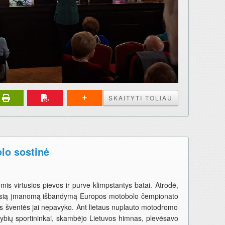
SKAITYTI TOLIAU
lo sostinė
omis virtusios pievos ir purve klimpstantys batai. Atrodė,
ausią įmanomą išbandymą Europos motobolo čempionato
os šventės jai nepavyko. Ant lietaus nuplauto motodromo
tybių sportininkai, skambėjo Lietuvos himnas, plevėsavo