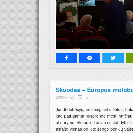
Skuodas – Europos motobo
2026-07-27
|
(0)
Juodi debesys, nesibaigiantis lietus, bal
kad pati gamta nusprendė mesti rimči
atidarymui Skuode. Tačiau sustabdyti ši
asfalto vienas po kito žengė penkių vals