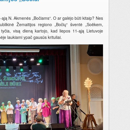
0-ąją N. Akmenės „Bočiams“. O ar galėjo būti kitaip? Nes
publikinė Žemaitijos regiono „Bočių“ šventė „Soēkem,
p tyčia, visą dieną kartojo, kad liepos 11-ąją Lietuvoje
ėje laukiami ypač gausūs krituliai.