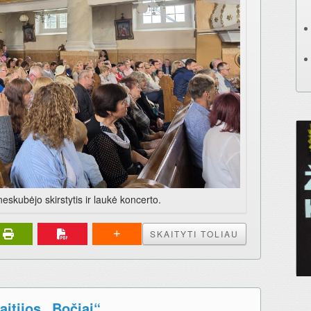
eskubėjo skirstytis ir laukė koncerto.
SKAITYTI TOLIAU
aitijos „Bočiai“