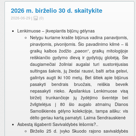
2026 m. birželio 30 d. skaitykite
2026-06-29
|
(0)
Lenkimuose – įkvepiantis bijūnų gėlynas
Nelygu kuriame krašte bijūnus vadina panavijomis,
pinavijomis, pivonijomis. Šio pavadinimo kilmė – iš
graikų kalbos žodžio „paeon“, graikų mitologijoje
reiškiančio gydymo dievą ir gydytojų globėją. Šie
daugiamečiai žoliniai augalai turi sustorėjusias
sultingas šaknis, jų žiedai rausvi, balti arba gelsvi,
galintys augti iki 100 metų. Bet šitiek apie bijūnus
pasakyti bendrais bruožais, reiškia beveik
nepasakyti nieko. Apsilankius Lenkimuose visą
birželį trunkančioje jų žydėjimo šventėje bei
žvilgtelėjus į 80 šio augalo atmainų Dianos
Samoškienės gėlyno kolekcijoje, tampa aišku: vis
dėlto geriau kartą pamatyti. Laima Sendrauskienė
Asbestą išgabenti Savivaldybės lėšomis?..
Birželio 25 d. įvyko Skuodo rajono savivaldybės