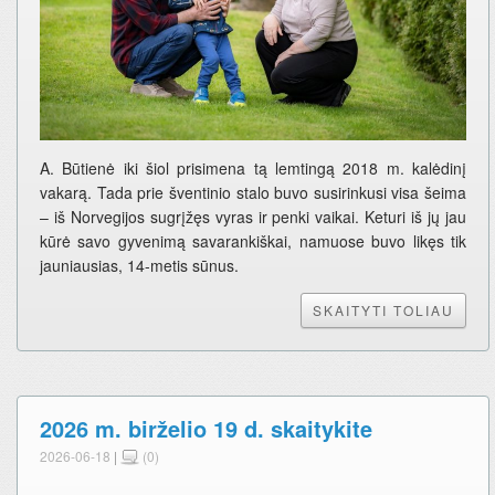
A. Būtienė iki šiol prisimena tą lemtingą 2018 m. kalėdinį
vakarą. Tada prie šventinio stalo buvo susirinkusi visa šeima
– iš Norvegijos sugrįžęs vyras ir penki vaikai. Keturi iš jų jau
kūrė savo gyvenimą savarankiškai, namuose buvo likęs tik
jauniausias, 14-metis sūnus.
SKAITYTI TOLIAU
2026 m. birželio 19 d. skaitykite
2026-06-18
|
(0)