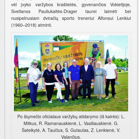
vėl įvyko varžybos kraštietės, gyvenančios Vokietijoje,
Svetlanos Pauliukaitės-Drager taurei laimėti bei
nusipelnusiam dviračių sporto treneriui Alfonsui Lenkiui
(1960–2018) atminti.
Po šiųmečio oficialaus varžybų atidarymo (iš kairės): L.
Mitkus, R. Ramanauskienė, L. Vasiliauskienė. G.
Šateikytė, A. Taučius, S. Gutautas, Z. Lenkienė, V.
Valančius.