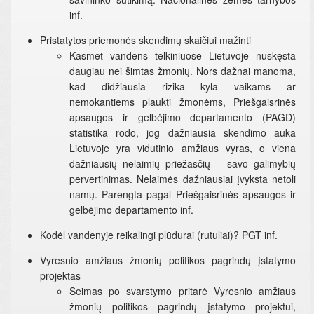
inf.
Pristatytos priemonės skendimų skaičiui mažinti
Kasmet vandens telkiniuose Lietuvoje nuskęsta
daugiau nei šimtas žmonių. Nors dažnai manoma,
kad didžiausia rizika kyla vaikams ar
nemokantiems plaukti žmonėms, Priešgaisrinės
apsaugos ir gelbėjimo departamento (PAGD)
statistika rodo, jog dažniausia skendimo auka
Lietuvoje yra vidutinio amžiaus vyras, o viena
dažniausių nelaimių priežasčių – savo galimybių
pervertinimas. Nelaimės dažniausiai įvyksta netoli
namų. Parengta pagal Priešgaisrinės apsaugos ir
gelbėjimo departamento inf.
Kodėl vandenyje reikalingi plūdurai (rutuliai)? PGT inf.
Vyresnio amžiaus žmonių politikos pagrindų įstatymo
projektas
Seimas po svarstymo pritarė Vyresnio amžiaus
žmonių politikos pagrindų įstatymo projektui,