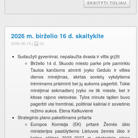
SKAITYTI TOLIAU
2026 m. birželio 16 d. skaitykite
2026-06-15
|
(0)
Sudaužyti gyvenimai, nepalaužta dvasia ir viltis grįžti
Birželio 14 d. Skuodo miesto parke prie paminklo
Tautos kančioms atminti įvyko Gedulo ir vilties
dienos minėjimas, skirtas sovietų vykdytiems
trėmimams prisiminti bei jų aukoms pagerbti. Tokie
minėjimai sekmadienį įvyko ne tik mieste, bet ir
kitose rajono vietovėse. Tylos minute tądien buvo
pagerbti visi tremtiniai, politiniai kaliniai ir sovietinio
režimo aukos. Elena Katkuvienė
Strateginio plano pakeitimams pritarta
Europos Komisija (EK) pritarė Žemės ūkio
ministerijos pasiūlytiems Lietuvos žemės ūkio ir
kaimo plėtros 2023–2027 m. strateginio plano