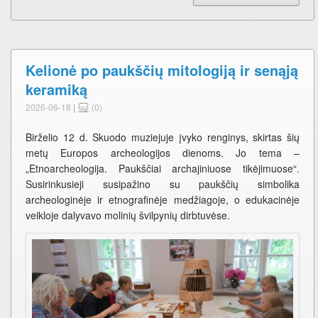
Kelionė po paukščių mitologiją ir senąją
keramiką
2026-06-18
|
(0)
Birželio 12 d. Skuodo muziejuje įvyko renginys, skirtas šių
metų Europos archeologijos dienoms. Jo tema –
„Etnoarcheologija. Paukščiai archajiniuose tikėjimuose“.
Susirinkusieji susipažino su paukščių simbolika
archeologinėje ir etnografinėje medžiagoje, o edukacinėje
veikloje dalyvavo molinių švilpynių dirbtuvėse.