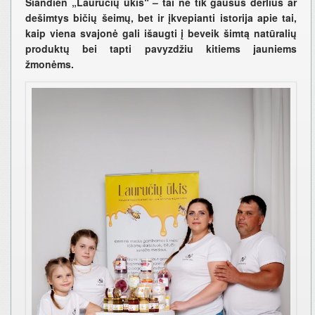
Šiandien „Lauručių ūkis“ – tai ne tik gausus derlius ar
dešimtys bičių šeimų, bet ir įkvepianti istorija apie tai,
kaip viena svajonė gali išaugti į beveik šimtą natūralių
produktų bei tapti pavyzdžiu kitiems jauniems
žmonėms.