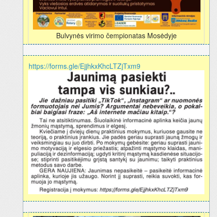
Bulvynės virimo čempionatas Mosėdyje
https://forms.gle/EjjhkxKhcLTZjTxm9