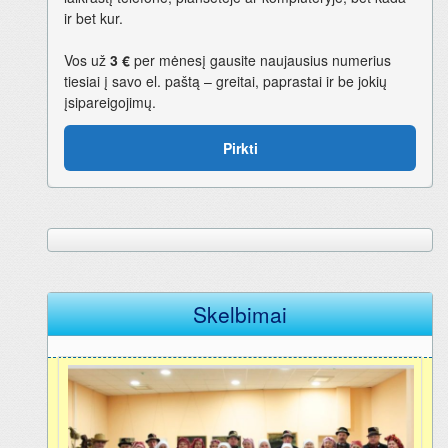
ir bet kur.
Vos už
3 €
per mėnesį gausite naujausius numerius
tiesiai į savo el. paštą – greitai, paprastai ir be jokių
įsipareigojimų.
Pirkti
Skelbimai