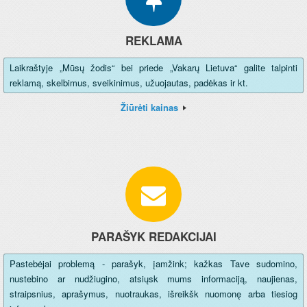
REKLAMA
Laikraštyje „Mūsų žodis“ bei priede „Vakarų Lietuva“ galite talpinti
reklamą, skelbimus, sveikinimus, užuojautas, padėkas ir kt.
Žiūrėti kainas
PARAŠYK REDAKCIJAI
Pastebėjai problemą - parašyk, įamžink; kažkas Tave sudomino,
nustebino ar nudžiugino, atsiųsk mums informaciją, naujienas,
straipsnius, aprašymus, nuotraukas, išreikšk nuomonę arba tiesiog