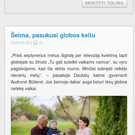
SKAITYTI TOLIAU
Šeima, pasukusi globos keliu
2026-06-22
|
(0)
„Prieš septynerius metus išgirdę per televiziją kvietimą tapti
globėjais su žinute „Tu gali suteikti vaikams namus“, su vyru
pagalvojome, kad čia skirta mums. Minčiai subręsti reikėjo
vienerių metų“, – pasakoja Daukšių kaime gyvenanti
Audronė Būtienė. Jos šeimoje dabar auga keturi tėvų globos
netekę vaikai.