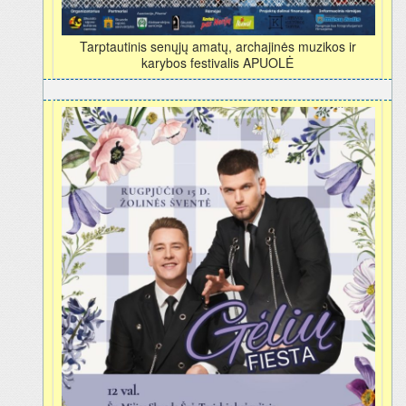
Tarptautinis senųjų amatų, archajinės muzikos ir
karybos festivalis APUOLĖ