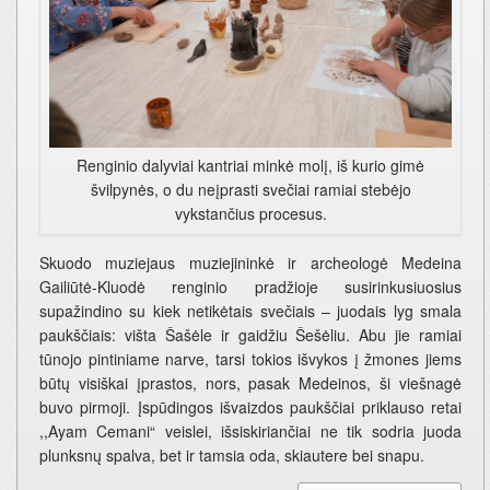
Renginio dalyviai kantriai minkė molį, iš kurio gimė
švilpynės, o du neįprasti svečiai ramiai stebėjo
vykstančius procesus.
Skuodo muziejaus muziejininkė ir archeologė Medeina
Gailiūtė-Kluodė renginio pradžioje susirinkusiuosius
supažindino su kiek netikėtais svečiais – juodais lyg smala
paukščiais: višta Šašėle ir gaidžiu Šešėliu. Abu jie ramiai
tūnojo pintiniame narve, tarsi tokios išvykos į žmones jiems
būtų visiškai įprastos, nors, pasak Medeinos, ši viešnagė
buvo pirmoji. Įspūdingos išvaizdos paukščiai priklauso retai
,,Ayam Cemani“ veislei, išsiskiriančiai ne tik sodria juoda
plunksnų spalva, bet ir tamsia oda, skiautere bei snapu.