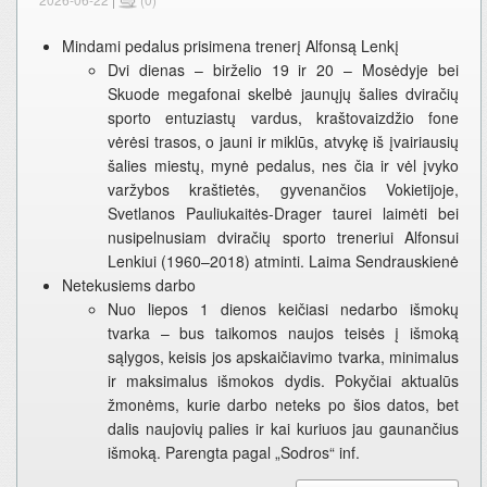
Mindami pedalus prisimena trenerį Alfonsą Lenkį
Dvi dienas – birželio 19 ir 20 – Mosėdyje bei
Skuode megafonai skelbė jaunųjų šalies dviračių
sporto entuziastų vardus, kraštovaizdžio fone
vėrėsi trasos, o jauni ir miklūs, atvykę iš įvairiausių
šalies miestų, mynė pedalus, nes čia ir vėl įvyko
varžybos kraštietės, gyvenančios Vokietijoje,
Svetlanos Pauliukaitės-Drager taurei laimėti bei
nusipelnusiam dviračių sporto treneriui Alfonsui
Lenkiui (1960–2018) atminti. Laima Sendrauskienė
Netekusiems darbo
Nuo liepos 1 dienos keičiasi nedarbo išmokų
tvarka – bus taikomos naujos teisės į išmoką
sąlygos, keisis jos apskaičiavimo tvarka, minimalus
ir maksimalus išmokos dydis. Pokyčiai aktualūs
žmonėms, kurie darbo neteks po šios datos, bet
dalis naujovių palies ir kai kuriuos jau gaunančius
išmoką. Parengta pagal „Sodros“ inf.