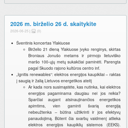
2026 m. birželio 26 d. skaitykite
2026-06-25
|
(0)
Šventinis koncertas Ylakiuose
Birželio 21 dieną Ylakiuose įvyko renginys, skirtas
Broniaus Jonušo metams ir pirmojo lietuviško
maršo 100-ųjų metų sukakčiai paminėti. Parengta
pagal Skuodo rajono kultūros centro inf.
„Ignitis renewables“: elektros energijos kaupikliai – raktas
į saugią ir žalią Lietuvos energetikos ateitį
Ar kada nors susimąstėte, kas nutinka, kai elektros
energijos pagaminama daugiau nei jos reikia?
Sparčiai augant atsinaujinančios energetikos
apimtims, vien gaminti švarią energiją
nebeužtenka – būtina užtikrinti ir jos efektyvų
panaudojimą. Būtent čia svarbų vaidmenį atlieka
elektros energijos kaupiklių sistemos (EEKS).