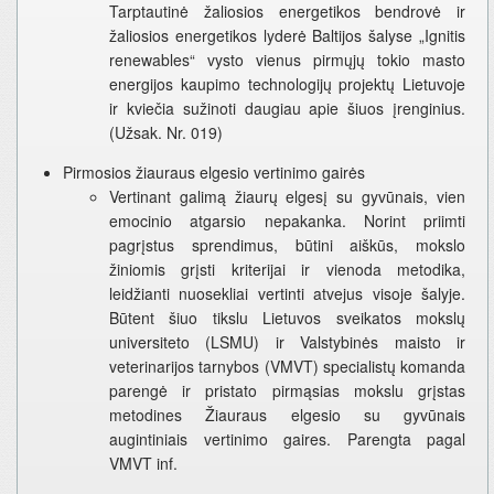
Tarptautinė žaliosios energetikos bendrovė ir
žaliosios energetikos lyderė Baltijos šalyse „Ignitis
renewables“ vysto vienus pirmųjų tokio masto
energijos kaupimo technologijų projektų Lietuvoje
ir kviečia sužinoti daugiau apie šiuos įrenginius.
(Užsak. Nr. 019)
Pirmosios žiauraus elgesio vertinimo gairės
Vertinant galimą žiaurų elgesį su gyvūnais, vien
emocinio atgarsio nepakanka. Norint priimti
pagrįstus sprendimus, būtini aiškūs, mokslo
žiniomis grįsti kriterijai ir vienoda metodika,
leidžianti nuosekliai vertinti atvejus visoje šalyje.
Būtent šiuo tikslu Lietuvos sveikatos mokslų
universiteto (LSMU) ir Valstybinės maisto ir
veterinarijos tarnybos (VMVT) specialistų komanda
parengė ir pristato pirmąsias mokslu grįstas
metodines Žiauraus elgesio su gyvūnais
augintiniais vertinimo gaires. Parengta pagal
VMVT inf.