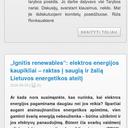
tarybos posėdis. Jo darbe dalyvavo visi Tarybos
nariai. Diskusijų, svarstant klausimus, nekilo. Mat
jie išdiskutuojami komitetų posėdžiuose. Rūta
Ronkauskienė
SKAITYTI TOLIAU
„Ignitis renewables“: elektros energijos
kaupikliai – raktas į saugią ir žalią
Lietuvos energetikos ateitį
2026-06-25
|
(0)
Ar kada nors susimąstėte, kas nutinka, kai elektros
energijos pagaminama daugiau nei jos reikia? Sparčiai
augant atsinaujinančios energetikos apimtims, vien
gaminti švarią energiją nebeužtenka – būtina užtikrinti ir
jos efektyvų panaudojimą. Būtent čia svarbų vaidmenį