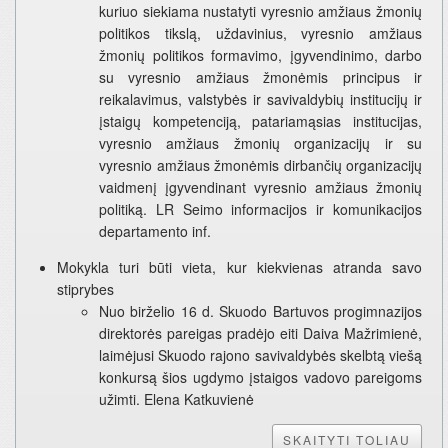
kuriuo siekiama nustatyti vyresnio amžiaus žmonių
politikos tikslą, uždavinius, vyresnio amžiaus
žmonių politikos formavimo, įgyvendinimo, darbo
su vyresnio amžiaus žmonėmis principus ir
reikalavimus, valstybės ir savivaldybių institucijų ir
įstaigų kompetenciją, patariamąsias institucijas,
vyresnio amžiaus žmonių organizacijų ir su
vyresnio amžiaus žmonėmis dirbančių organizacijų
vaidmenį įgyvendinant vyresnio amžiaus žmonių
politiką. LR Seimo informacijos ir komunikacijos
departamento inf.
Mokykla turi būti vieta, kur kiekvienas atranda savo
stiprybes
Nuo birželio 16 d. Skuodo Bartuvos progimnazijos
direktorės pareigas pradėjo eiti Daiva Mažrimienė,
laimėjusi Skuodo rajono savivaldybės skelbtą viešą
konkursą šios ugdymo įstaigos vadovo pareigoms
užimti. Elena Katkuvienė
SKAITYTI TOLIAU