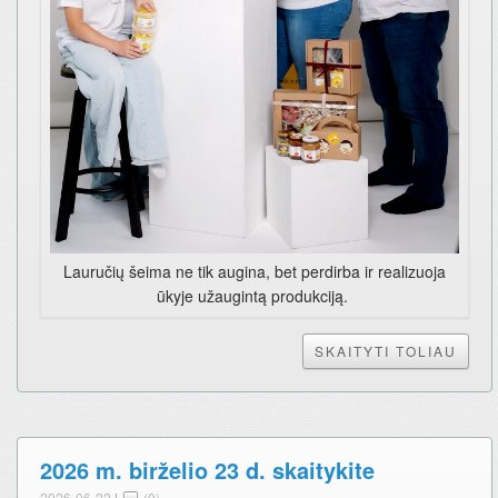
Lauručių šeima ne tik augina, bet perdirba ir realizuoja
ūkyje užaugintą produkciją.
SKAITYTI TOLIAU
2026 m. birželio 23 d. skaitykite
2026-06-22
|
(0)