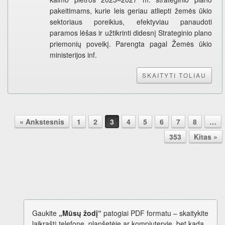
pakeitimams, kurie leis geriau atliepti žemės ūkio
sektoriaus poreikius, efektyviau panaudoti
paramos lėšas ir užtikrinti didesnį Strateginio plano
priemonių poveikį. Parengta pagal Žemės ūkio
ministerijos inf.
SKAITYTI TOLIAU
« Ankstesnis
1
2
3
4
5
6
7
8
…
Pranešimo navigacija.
353
Kitas »
Gaukite
„Mūsų žodį“
patogiai PDF formatu – skaitykite
laikraštį telefone, planšetėje ar kompiuteryje, bet kada