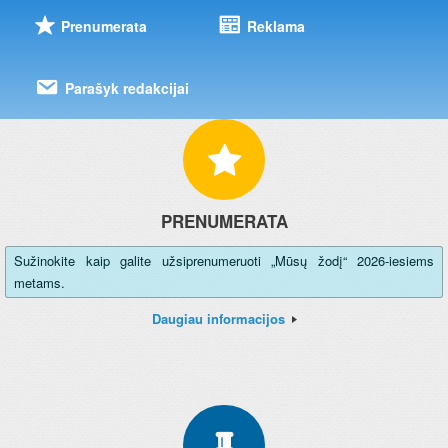
Prenumerata
Reklama
Parašyk redakcijai
PRENUMERATA
Sužinokite kaip galite užsiprenumeruoti „Mūsų žodį“ 2026-iesiems
metams.
Daugiau informacijos