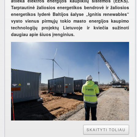
atlieka elektros energijos kaupiklių sistemos (EEKS).
Tarptautinė žaliosios energetikos bendrovė ir žaliosios
energetikos lyderė Baltijos šalyse „Ignitis renewables“
vysto vienus pirmųjų tokio masto energijos kaupimo
technologijų projektų Lietuvoje ir kviečia sužinoti
daugiau apie šiuos įrenginius.
SKAITYTI TOLIAU