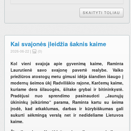
SKAITYTI TOLIAU
Kai svajonės įleidžia šaknis kaime
2026-06-22
|
(0)
Kol vieni svajoja apie gyvenimą kaime, Raminta
Laurutienė savo svajonę pavertė realybe. Vaiko
priežiūros atostogų metu gimusi idėja šiandien išaugo į
modernų šeimos ūkį Radviliškio rajone, Karčemų kaime,
kuriame dera šilauogės, šiitake grybai ir bitininkystė.
Pradėjusi nuo sprendimo pasinaudoti „Jaunųjų
ūkininkų įsikūrimo“ parama, Raminta kartu su šeima
įrodė, kad atkaklumas, darbas ir kūrybiškumas gali
sukurti sėkmingą verslą net ir nedideliame Lietuvos
kaime.