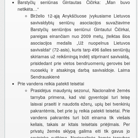
Barstyčių seniūnas Gintautas Čičirka: „Man buvo
netikėta…“
Birželio 12-ąją Anykščiuose įvykusiame Lietuvos
savivaldybių seniūnų asociacijos suvažiavime
Barstyčių seniūnijos seniūnui Gintautui Čičirkai,
pareigas einančiam nuo 2009 metų, įteiktas šios
asociacijos medalis „Už nuopelnus Lietuvos
savivaldai“ (72-asis), kuris tarp 496 šalies seniūnijų
skiriamas už reikšmingą indėlį stiprinant savivaldą,
prisidedant prie vietos bendruomenių gerovės bei
nuoseklų ir atsakingą darbą savivaldoje. Laima
Sendrauskienė
Prie vandens reikia patekti teisėtai
Prasidėjus maudynių sezonui, Nacionalinė žemės
tarnyba primena, kad visi gyventojai turi teisę
laisvai praeiti ir naudotis ežerų, upių bei tvenkinių
pakrantėmis, bet prie jų reikia patekti teisėtai. Prie
vandens pakrantės turi būti einama tik viešais
keliais, takais ar kitais teisėtais priėjimais. Per
privatų žemės sklypą galima eiti tik gavus jo
savininko sutikimą. Nacionalinės žemės tarnybos