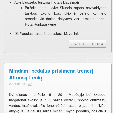
Apie biudžetą, turizmą ir kitais klausimais
Birželio 22 d. įvyko Skuodo rajono savivaldybės
tarybos Ekonomikos, ūkio ir verslo komiteto
posėdis. Jo darbe dalyvavo visi komiteto nariai.
Rūta Ronkauskienė
Didžiausias traktorių paradas. „M. ž.“ inf.
SKAITYTI TOLIAU
Mindami pedalus prisimena trenerį
Alfonsą Lenkį
2026-06-25
|
(0)
Dvi dienas – birželio 19 ir 20 – Mosėdyje bei Skuode
megafonai skelbė jaunųjų šalies dviračių sporto entuziastų
vardus, kraštovaizdžio fone vėrėsi trasos, o jauni ir miklūs,
atvykę iš įvairiausių šalies miestų, mynė pedalus, nes čia ir