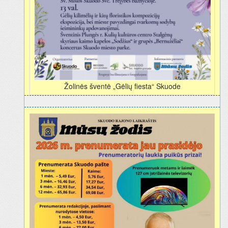
Žolinės šventė „Gėlių fiesta“ Skuode