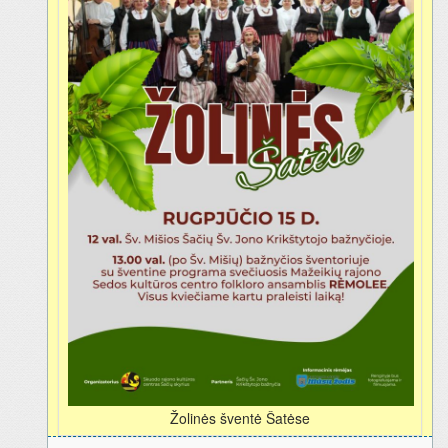
Žolinės šventė Šatėse