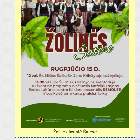
Žolinės šventė Šatėse