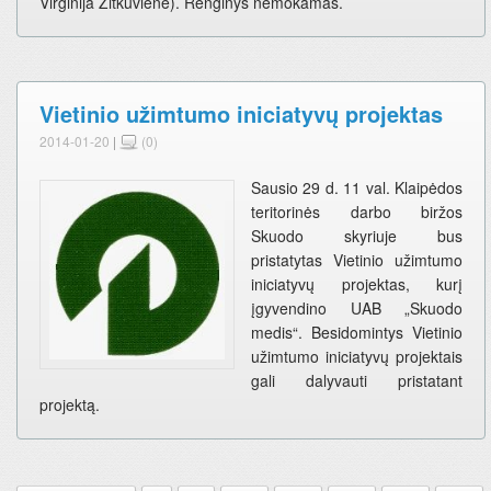
Virginija Žitkuvienė). Renginys nemokamas.
Vietinio užimtumo iniciatyvų projektas
2014-01-20
|
(0)
Sausio 29 d. 11 val. Klaipėdos
teritorinės darbo biržos
Skuodo skyriuje bus
pristatytas Vietinio užimtumo
iniciatyvų projektas, kurį
įgyvendino UAB „Skuodo
medis“. Besidomintys Vietinio
užimtumo iniciatyvų projektais
gali dalyvauti pristatant
projektą.