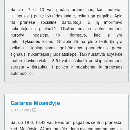
Sausio 17 d. 13 val. gautas pranešimas, kad moteriai,
įklimpusiai į pelkę Lyksūdės kaime, reikalinga pagalba. Apie
tai pranešė socialinė darbuotoja, o ją informavo
nukentėjusios giminaitė. Tikslios buvimo vietos moteris
nurodyti negalėjo, tik informavo, kad ji yra
netoli Lyksūdės kaimo. Ši apie 25 ha ploto teritorija yra
pelkėta. Ugniagesiams gelbėtojams panaudojus garso
signalus, nukentėjusi į juos atsiliepė. Taip nustatyta apytikslė
moters buvimo vieta. 13.51 val. sušalusi ir peršlapusi moteris
surasta – ištraukta iš pelkės ir nugabenta iki greitosios
automobilio.
Gaisras Mosėdyje
2014-01-20
|
(0)
Sausio 19 d. 10.43 val. Bendram pagalbos centrui pranešta,
kad Mosėdyje, Ąžuolų gatvėje, dega gyvenamas namas. Jis