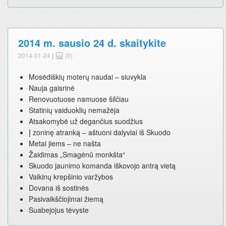
2014 m. sausio 24 d. skaitykite
2014-01-24
|
(0)
Mosėdiškių moterų naudai – siuvykla
Nauja gaisrinė
Renovuotuose namuose šilčiau
Statinių vaiduoklių nemažėja
Atsakomybė už degančius suodžius
Į zoninę atranką – aštuoni dalyviai iš Skuodo
Metai jiems – ne našta
Žaidimas „Smagėnū monkšta“
Skuodo jaunimo komanda iškovojo antrą vietą
Vaikinų krepšinio varžybos
Dovana iš sostinės
Pasivaikščiojimai žiemą
Suabejojus tėvyste