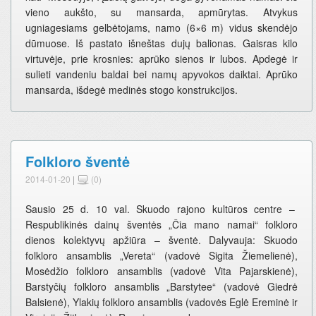
vieno aukšto, su mansarda, apmūrytas. Atvykus
ugniagesiams gelbėtojams, namo (6×6 m) vidus skendėjo
dūmuose. Iš pastato išneštas dujų balionas. Gaisras kilo
virtuvėje, prie krosnies: aprūko sienos ir lubos. Apdegė ir
sulieti vandeniu baldai bei namų apyvokos daiktai. Aprūko
mansarda, išdegė medinės stogo konstrukcijos.
Folkloro šventė
2014-01-20
|
(0)
Sausio 25 d. 10 val. Skuodo rajono kultūros centre –
Respublikinės dainų šventės „Čia mano namai“ folkloro
dienos kolektyvų apžiūra – šventė. Dalyvauja: Skuodo
folkloro ansamblis „Vereta“ (vadovė Sigita Žiemelienė),
Mosėdžio folkloro ansamblis (vadovė Vita Pajarskienė),
Barstyčių folkloro ansamblis „Barstytee“ (vadovė Giedrė
Balsienė), Ylakių folkloro ansamblis (vadovės Eglė Ereminė ir