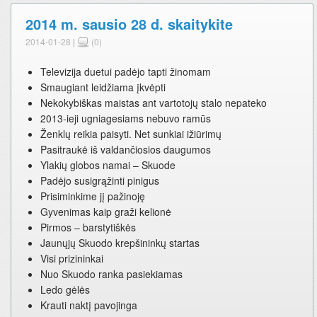
2014 m. sausio 28 d. skaitykite
2014-01-28
|
(0)
Televizija duetui padėjo tapti žinomam
Smaugiant leidžiama įkvėpti
Nekokybiškas maistas ant vartotojų stalo nepateko
2013-ieji ugniagesiams nebuvo ramūs
Ženklų reikia paisyti. Net sunkiai ižiūrimų
Pasitraukė iš valdančiosios daugumos
Ylakių globos namai – Skuode
Padėjo susigrąžinti pinigus
Prisiminkime jį pažinoję
Gyvenimas kaip graži kelionė
Pirmos – barstytiškės
Jaunųjų Skuodo krepšininkų startas
Visi prizininkai
Nuo Skuodo ranka pasiekiamas
Ledo gėlės
Krauti naktį pavojinga