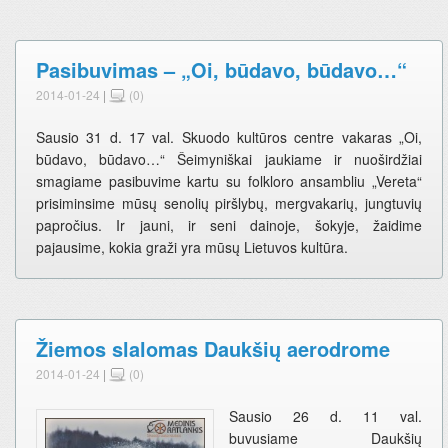
Pasibuvimas – „Oi, būdavo, būdavo…“
2014-01-24
|
(0)
Sausio 31 d. 17 val. Skuodo kultūros centre vakaras „Oi,
būdavo, būdavo…“ Šeimyniškai jaukiame ir nuoširdžiai
smagiame pasibuvime kartu su folkloro ansambliu „Vereta“
prisiminsime mūsų senolių piršlybų, mergvakarių, jungtuvių
papročius. Ir jauni, ir seni dainoje, šokyje, žaidime
pajausime, kokia graži yra mūsų Lietuvos kultūra.
Žiemos slalomas Daukšių aerodrome
2014-01-24
|
(0)
Sausio 26 d. 11 val.
buvusiame Daukšių