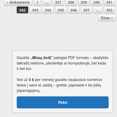
« Ankstesnis
1
…
337
338
339
340
341
Pranešimo navigacija.
342
343
344
345
346
347
…
353
Kitas »
Gaukite
„Mūsų žodį“
patogiai PDF formatu – skaitykite
laikraštį telefone, planšetėje ar kompiuteryje, bet kada
ir bet kur.
Vos už
3 €
per mėnesį gausite naujausius numerius
tiesiai į savo el. paštą – greitai, paprastai ir be jokių
įsipareigojimų.
Pirkti