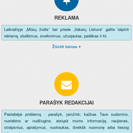
REKLAMA
Laikraštyje „Mūsų žodis“ bei priede „Vakarų Lietuva“ galite talpinti
reklamą, skelbimus, sveikinimus, užuojautas, padėkas ir kt.
Žiūrėti kainas
PARAŠYK REDAKCIJAI
Pastebėjai problemą - parašyk, įamžink; kažkas Tave sudomino,
nustebino ar nudžiugino, atsiųsk mums informaciją, naujienas,
straipsnius, aprašymus, nuotraukas, išreikšk nuomonę arba tiesiog