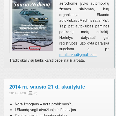
aerodrome įvyks automobilių
žiemos slalomas, kurį
organizuoja Skuodo
autoklubas „Medinis ratlankis“.
Taip pat autoklubas paminės
penkerių metų sukaktį.
Norintys dalyvauti gali
registruotis, užpildytą paraišką
siųsdami el. p.:
mratlankis@gmail.com
.
Tradiciškai visų lauks karšti cepelinai ir arbata.
2014 m. sausio 21 d. skaitykite
2014-01-20
|
(0)
Nėra žmogaus – nėra problemos?..
Į Skuodą vogti atvažiuoja ir iš Latvijos
Daugiau pieno – daugiau pinigų