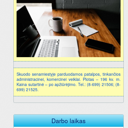
Skuodo senamiestyje parduodamos patalpos, tinkančios
administracinei, komercinei veiklai. Plotas – 196 kv. m.
Kaina sutartinė – po apžiūrėjimo. Tel.: (8-699) 21506; (8-
699) 21525.
Darbo laikas