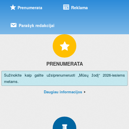
Prenumerata
Reklama
Parašyk redakcijai
PRENUMERATA
Sužinokite kaip galite užsiprenumeruoti „Mūsų žodį“ 2026-iesiems
metams.
Daugiau informacijos