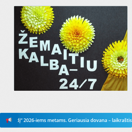
iems metams. Geriausia dovana – laikraštis!
Prenum