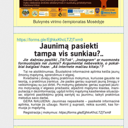
Bulvynės virimo čempionatas Mosėdyje
https://forms.gle/EjjhkxKhcLTZjTxm9