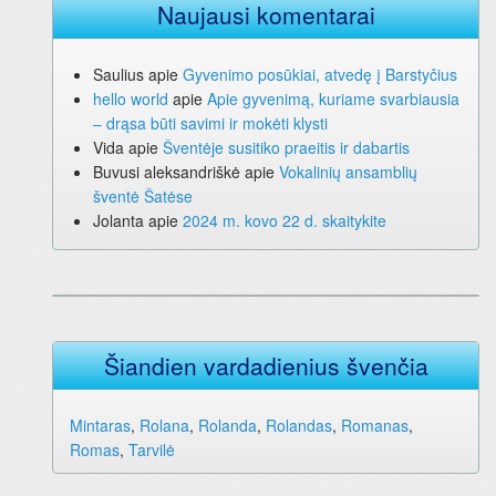
Naujausi komentarai
Saulius
apie
Gyvenimo posūkiai, atvedę į Barstyčius
hello world
apie
Apie gyvenimą, kuriame svarbiausia
– drąsa būti savimi ir mokėti klysti
Vida
apie
Šventėje susitiko praeitis ir dabartis
Buvusi aleksandriškė
apie
Vokalinių ansamblių
šventė Šatėse
Jolanta
apie
2024 m. kovo 22 d. skaitykite
Šiandien vardadienius švenčia
Mintaras
,
Rolana
,
Rolanda
,
Rolandas
,
Romanas
,
Romas
,
Tarvilė