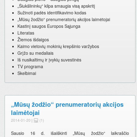
„Šiukšlininkų“ kilpa smaugia visą apskritį
Sužinoti padės identifikavimo kodas
„Mūsų žodžio“ prenumeratorių akcijos laimėtojai
Kastinį saugos Europos Sąjunga
Literatas
Žiemos išdaigos
Kaimo vietovių mokinių krepšinio varžybos
Grįžo su medaliais
Iš nusikaltimų ir įvykių suvestinės
TV programa
Skelbimai
„Mūsų žodžio“ prenumeratorių akcijos
laimėtojai
2014-01-20
|
(1)
Sausio 16 d. išaiškinti „Mūsų žodžio“ laikraščio