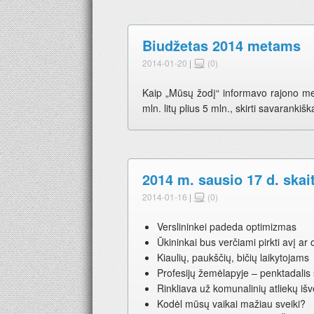
Biudžetas 2014 metams
2014-01-20
|
(0)
Kaip „Mūsų žodį“ informavo rajono me
mln. litų plius 5 mln., skirti savarankišk
2014 m. sausio 17 d. skai
2014-01-16
|
(0)
Verslininkei padeda optimizmas
Ūkininkai bus verčiami pirkti avį ar 
Kiaulių, paukščių, bičių laikytojams
Profesijų žemėlapyje – penktadalis 
Rinkliava už komunalinių atliekų iš
Kodėl mūsų vaikai mažiau sveiki?