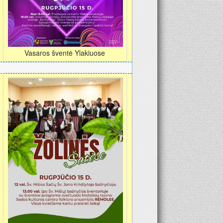
Vasaros šventė Ylakiuose