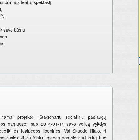
s dramos teatro spektaklį)
ių
?..
 ir savo būstu
imas
ms
amai projekto „Stacionarių socialinių paslaugų
globos namuose“ nuo 2014-01-14 savo veiklą vykdys
ublikinės Klaipėdos ligoninės, VšĮ Skuodo filialo, 4
pas susisiekti su Ylakių globos namais kurį laiką bus