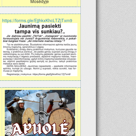
Mosėdyje
https://forms.gle/EjjhkxKhcLTZjTxm9