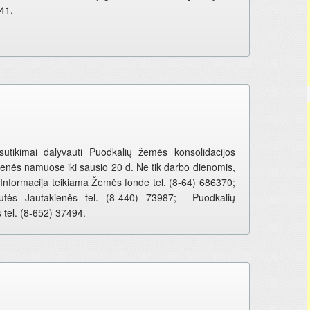
41.
utikimai dalyvauti Puodkalių žemės konsolidacijos
enės namuose iki sausio 20 d. Ne tik darbo dienomis,
. Informacija teikiama Žemės fonde tel. (8-64) 686370;
iutės Jautakienės tel. (8-440) 73987; Puodkalių
tel. (8-652) 37494.