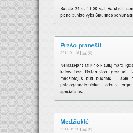
Sausio 24 d. 11.00 val. Barstyčių se
pieno punkto vyks Šiaurinės seniūnaitij
Prašo pranešti
2014-01-16
|
(0)
Nemažėjant afrikinio kiaulių maro ligos
kaimyninės Baltarusijos grėsmei, V
medžiotojus būti budriais – apie 
patalogoanatominius vidaus organų
specialistus.
Medžioklė
2014-01-16
|
(0)