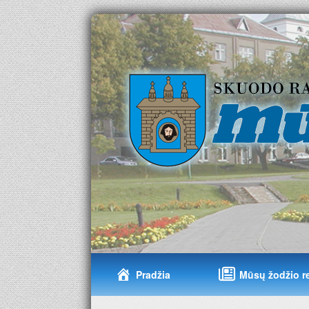
Pradžia
Mūsų žodžio r