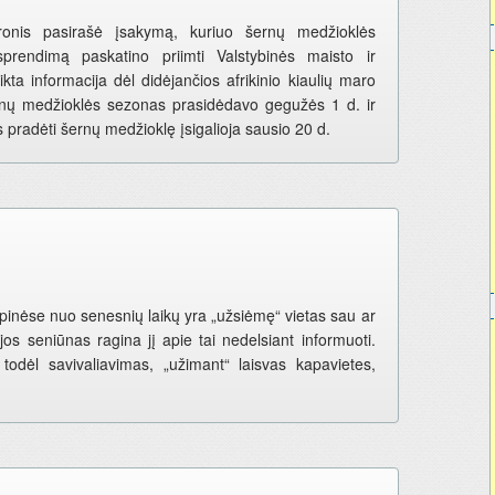
uronis pasirašė įsakymą, kuriuo šernų medžioklės
prendimą paskatino priimti Valstybinės maisto ir
eikta informacija dėl didėjančios afrikinio kiaulių maro
rnų medžioklės sezonas prasidėdavo gegužės 1 d. ir
 pradėti šernų medžioklę įsigalioja sausio 20 d.
inėse nuo senesnių laikų yra „užsiėmę“ vietas sau ar
jos seniūnas ragina jį apie tai nedelsiant informuoti.
, todėl savivaliavimas, „užimant“ laisvas kapavietes,