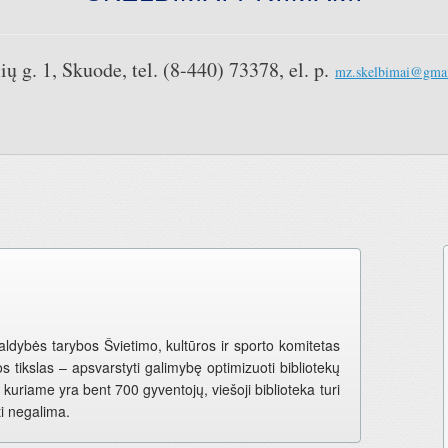
ių g. 1, Skuode, tel. (8-440) 73378, el. p.
mz.skelbimai@gma
ldybės tarybos Švietimo, kultūros ir sporto komitetas
 tikslas – apsvarstyti galimybę optimizuoti bibliotekų
 kuriame yra bent 700 gyventojų, viešoji biblioteka turi
ti negalima.