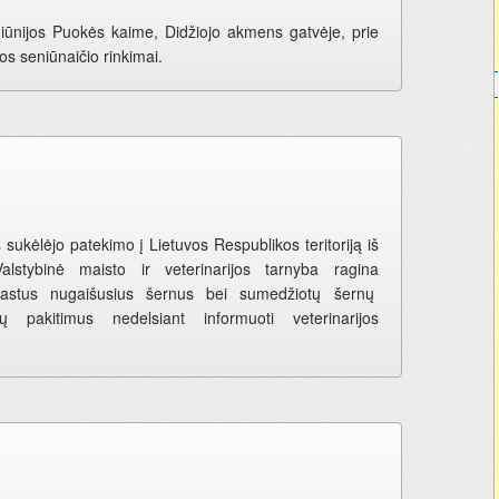
niūnijos Puokės kaime, Didžiojo akmens gatvėje, prie
os seniūnaičio rinkimai.
 sukėlėjo patekimo į Lietuvos Respublikos teritoriją iš
alstybinė maisto ir veterinarijos tarnyba ragina
rastus nugaišusius šernus bei sumedžiotų šernų
 pakitimus nedelsiant informuoti veterinarijos