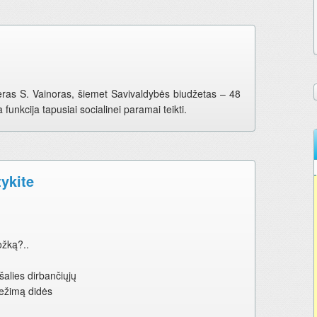
ras S. Vainoras, šiemet Savivaldybės biudžetas – 48
a funkcija tapusiai socialinei paramai teikti.
tykite
ožką?..
šalies dirbančiųjų
vežimą didės