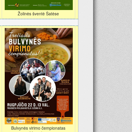
Žolinės šventė Šatėse
Bulvynės virimo čempionatas