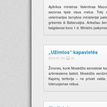
Aplinkos ministras Valentinas Maz
sezonas tęsis visus metus. Tokį s
veterinarijos tarnybos ministerijai pat
grėsmės iš Baltarusijos. Anksčiau še
baigdavosi kovo 1 d. Ministro įsakymas
„Užimtos“ kapavietės
2014-01-16
|
(0)
Žmones, kurie Mosėdžio senosiose kap
artimiesiems laidoti, Mosėdžio seniūni
Kapinių teritorija – ne privati valda
toleruojamas nebus.