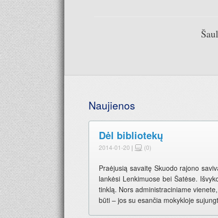
Šaul
Naujienos
Dėl bibliotekų
2014-01-20
|
(0)
Praėjusią savaitę Skuodo rajono saviva
lankėsi Lenkimuose bei Šatėse. Išvykos
tinklą. Nors administraciniame vienete,
būti – jos su esančia mokykloje sujung