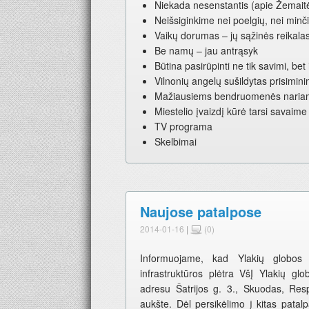
Niekada nesenstantis (apie Žemaitė
Neišsiginkime nei poelgių, nei minč
Vaikų dorumas – jų sąžinės reikalas
Be namų – jau antrąsyk
Būtina pasirūpinti ne tik savimi, bet
Vilnonių angelų sušildytas prisimin
Mažiausiems bendruomenės naria
Miestelio įvaizdį kūrė tarsi savaime
TV programa
Skelbimai
Naujose patalpose
2014-01-16
|
(0)
Informuojame, kad Ylakių globos n
infrastruktūros plėtra VšĮ Ylakių 
adresu Šatrijos g. 3., Skuodas, Resp
aukšte. Dėl persikėlimo į kitas patal