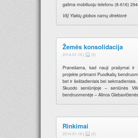
galima mobiliuoju telefonu (8-616) 294
VšĮ Ylakių globos namų direktorė
Žemės konsolidacija
2014-01-16
|
(0)
Pranešama, kad nauji prašymai ir s
projekte priimami Puodkalių bendruom
bet ir šeštadieniais bei sekmadieniais
Skuodo seniūnijoje – seniūnės Vil
bendruomenėje – Alinos Glebavičienės 
Rinkimai
2014-01-16
|
(0)