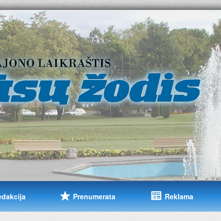
edakcija
Prenumerata
Reklama