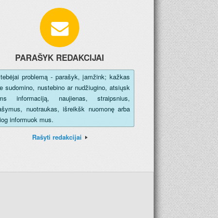
PARAŠYK REDAKCIJAI
tebėjai problemą - parašyk, įamžink; kažkas
e sudomino, nustebino ar nudžiugino, atsiųsk
s informaciją, naujienas, straipsnius,
ašymus, nuotraukas, išreikšk nuomonę arba
siog informuok mus.
Rašyti redakcijai