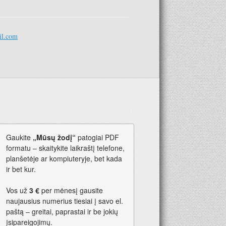
il.com
Gaukite
„Mūsų žodį“
patogiai PDF
formatu – skaitykite laikraštį telefone,
planšetėje ar kompiuteryje, bet kada
ir bet kur.
Vos už
3 €
per mėnesį gausite
naujausius numerius tiesiai į savo el.
paštą – greitai, paprastai ir be jokių
įsipareigojimų.