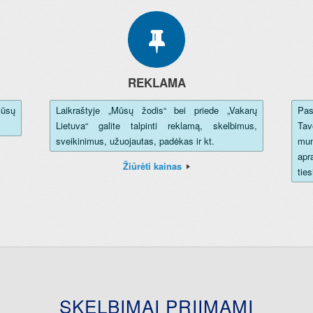
REKLAMA
Mūsų
Laikraštyje „Mūsų žodis“ bei priede „Vakarų
Pas
Lietuva“ galite talpinti reklamą, skelbimus,
Tav
sveikinimus, užuojautas, padėkas ir kt.
mum
apr
Žiūrėti kainas
tie
SKELBIMAI PRIIMAMI