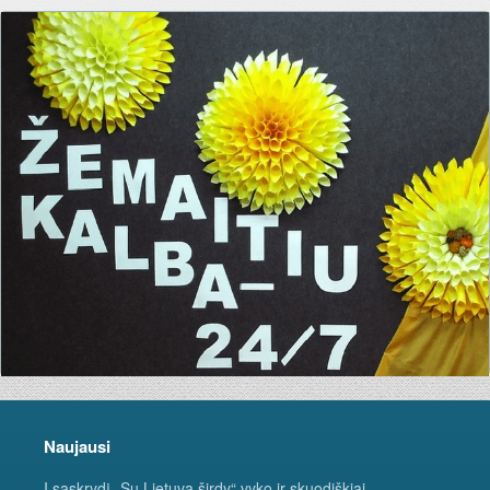
Naujausi
Į sąskrydį „Su Lietuva širdy“ vyko ir skuodiškiai