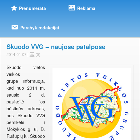
Prenumerata
Reklama
Parašyk redakcijai
Skuodo VVG – naujose patalpose
2014-01-07
|
(0)
Skuodo vietos
veiklos
grupė informuoja,
kad nuo 2014 m.
sausio 2 d.
pasikeitė jos
būstinės adresas,
nes Skuodo VVG
persikėlė į
Mokyklos g. 6, D.
Rūšupių k., Skuodo