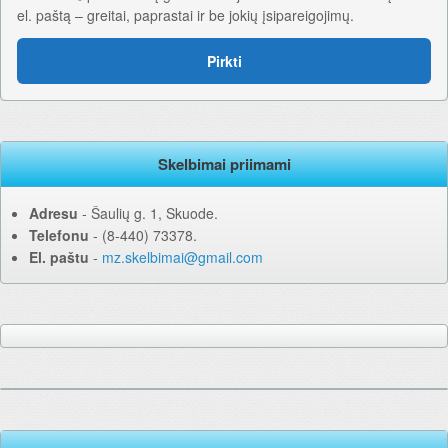
el. paštą – greitai, paprastai ir be jokių įsipareigojimų.
Pirkti
Skelbimai priimami
Adresu
‐ Šaulių g. 1, Skuode.
Telefonu
‐ (8-440) 73378.
El. paštu
‐
mz.skelbimai@gmail.com