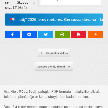
sen., Skuodo r.
sav., LT-98104.
Mūsų žodį“ 2026-iems metams. Geriausia dovana – laikrašt
Pranešimo navigacija.
←
Už penkis vaikus
→
Laisvės gynėjų dienai
Gaukite
„Mūsų žodį“
patogiai PDF formatu – skaitykite laikraštį
telefone, planšetėje ar kompiuteryje, bet kada ir bet kur.
Vos už
3 €
per mėnesį gausite naujausius numerius tiesiai į savo