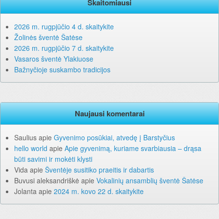
Skaitomiausi
2026 m. rugpjūčio 4 d. skaitykite
Žolinės šventė Šatėse
2026 m. rugpjūčio 7 d. skaitykite
Vasaros šventė Ylakiuose
Bažnyčioje suskambo tradicijos
Naujausi komentarai
Saulius
apie
Gyvenimo posūkiai, atvedę į Barstyčius
hello world
apie
Apie gyvenimą, kuriame svarbiausia – drąsa
būti savimi ir mokėti klysti
Vida
apie
Šventėje susitiko praeitis ir dabartis
Buvusi aleksandriškė
apie
Vokalinių ansamblių šventė Šatėse
Jolanta
apie
2024 m. kovo 22 d. skaitykite