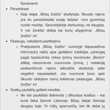
Kaniavienė
Paradoksas
Kaip teigia „Mūsų žodžio“ skaitytojai, Skuodo rajone
yra du paradoksaliai susiję dalykai: nors gyventojų
nuolat mažėje, Savivaldybėje darbuotojų vis daugėja.
Ir net ženkliai didėja kai kurių atlyginimai. „Mūsų
žodžio“ inf.
Paslauga, nekelianti pasitikėjimo
Praėjusiame „Mūsų žodžio“ numeryje išspausdinus
informacinį rašinį apie gedėjimo tradicijas, parengtą
pagal tarptautinės rinkos tyrimų bendrovės „Berent“
atliktą visuomenės nuomonės tyrimą, į redakciją
paskambinusi rajono laikraščio skaitytoja sakė
negalinti nepasisakyti. Jos nuomonė buvo apie
Skuodo laidojimo namų teikiamas paslaugas. „Mūsų
žodžio“ inf.
Sveikų paukščių gelbėti nereikia
Ne visi paukščiai išskrenda į šiltuosius kraštus – kai
kurie lieka žiemoti Lietuvoje. Mūsų šalyje žiemoja
daugiau kaip 70 rūšių sparnuočių, bet tik daliai jų