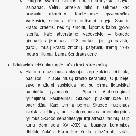
Daugelis svarbių istorijos detalių pranyksta, išdyla,
išsibarsto. Vėliau prireikia laiko ir sėkmės, kad
prarasta atkurtum. Kuršėnuose gyvenančios
Vaitkevičių šeimos dėka netikėtai atgyja Skuodo
krašto praeitis, nes tų žmonių lūpomis kalba gyvoji
istorija. Kaip atverstame vadovėlyje – Skuodo
gimnazijos įkūrimas 1918 metais, jos gimnazistų,
garbių mūsų krašto žmonių, patyrusių tremtį 1949
metais, likimai. Laima Sendrauskienė
Edukacinis leidinukas apie mūsų krašto keramiką
Skuodo muziejaus lankytojui tarp kuklios leidinukų
pasiūlos – ir apie mūsų krašto keramiką. O ji, beje,
savo amžiumi susisiekia net su pirma lietuviškai
paminėta gyvenviete – Apuole. Archeologiniai
tyrinėjimai, kasinėjimai Skuodo piliakalniuose tai
pagrindžia. Kaip tvirtina pernai Skuodo muziejaus
išleistas leidinys, per žvalgomuosius archeologinius
tyrimus Skuodo senamiestyje irgi atrasta radinių, tarp
kurių dominuoja XVII–XIX a. buitinės keramikos
dirbinių šukės. Keramikos šukių, glazūruotų koklių