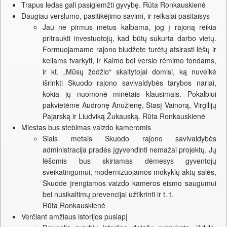
Trapus ledas gali pasiglemžti gyvybę. Rūta Ronkauskienė
Daugiau verslumo, pasitikėjimo savimi, ir reikalai pasitaisys
Jau ne pirmus metus kalbama, jog į rajoną reikia
pritraukti investuotojų, kad būtų sukurta darbo vietų.
Formuojamame rajono biudžete turėtų atsirasti lėšų ir
keliams tvarkyti, ir Kaimo bei verslo rėmimo fondams,
ir kt. „Mūsų žodžio“ skaitytojai domisi, ką nuveikė
išrinkti Skuodo rajono savivaldybės tarybos nariai,
kokia jų nuomonė minėtais klausimais. Pokalbiui
pakvietėme Audronę Anužienę, Stasį Vainorą, Virgilijų
Pajarską ir Liudviką Žukauską. Rūta Ronkauskienė
Miestas bus stebimas vaizdo kameromis
Šiais metais Skuodo rajono savivaldybės
administracija pradės įgyvendinti nemažai projektų. Jų
lėšomis bus skiriamas dėmesys gyventojų
sveikatingumui, modernizuojamos mokyklų aktų salės,
Skuode įrengiamos vaizdo kameros eismo saugumui
bei nusikaltimų prevencijai užtikrinti ir t. t.
Rūta Ronkauskienė
Verčiant amžiaus istorijos puslapį