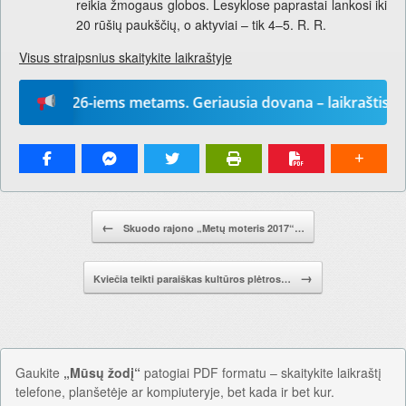
reikia žmogaus globos. Lesyklose paprastai lankosi iki
20 rūšių paukščių, o aktyviai – tik 4–5. R. R.
Visus straipsnius skaitykite laikraštyje
“ 2026-iems metams. Geriausia dovana – laikraštis!
Pranešimo navigacija.
←
Skuodo rajono „Metų moteris 2017“…
→
Kviečia teikti paraiškas kultūros plėtros…
Gaukite
„Mūsų žodį“
patogiai PDF formatu – skaitykite laikraštį
telefone, planšetėje ar kompiuteryje, bet kada ir bet kur.