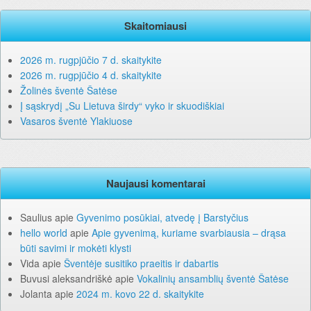
Skaitomiausi
2026 m. rugpjūčio 7 d. skaitykite
2026 m. rugpjūčio 4 d. skaitykite
Žolinės šventė Šatėse
Į sąskrydį „Su Lietuva širdy“ vyko ir skuodiškiai
Vasaros šventė Ylakiuose
Naujausi komentarai
Saulius
apie
Gyvenimo posūkiai, atvedę į Barstyčius
hello world
apie
Apie gyvenimą, kuriame svarbiausia – drąsa
būti savimi ir mokėti klysti
Vida
apie
Šventėje susitiko praeitis ir dabartis
Buvusi aleksandriškė
apie
Vokalinių ansamblių šventė Šatėse
Jolanta
apie
2024 m. kovo 22 d. skaitykite