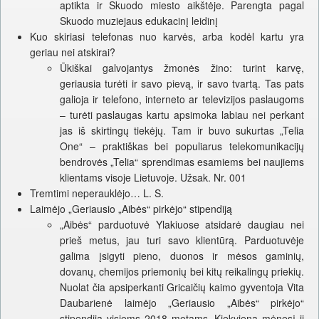
aptikta ir Skuodo miesto aikštėje. Parengta pagal
Skuodo muziejaus edukacinį leidinį
Kuo skiriasi telefonas nuo karvės, arba kodėl kartu yra
geriau nei atskirai?
Ūkiškai galvojantys žmonės žino: turint karvę,
geriausia turėti ir savo pievą, ir savo tvartą. Tas pats
galioja ir telefono, interneto ar televizijos paslaugoms
– turėti paslaugas kartu apsimoka labiau nei perkant
jas iš skirtingų tiekėjų. Tam ir buvo sukurtas „Telia
One“ – praktiškas bei populiarus telekomunikacijų
bendrovės „Telia“ sprendimas esamiems bei naujiems
klientams visoje Lietuvoje. Užsak. Nr. 001
Tremtimi neperauklėjo… L. S.
Laimėjo „Geriausio „Aibės“ pirkėjo“ stipendiją
„Aibės“ parduotuvė Ylakiuose atsidarė daugiau nei
prieš metus, jau turi savo klientūrą. Parduotuvėje
galima įsigyti pieno, duonos ir mėsos gaminių,
dovanų, chemijos priemonių bei kitų reikalingų priekių.
Nuolat čia apsiperkanti Gricaičių kaimo gyventoja Vita
Daubarienė laimėjo „Geriausio „Aibės“ pirkėjo“
stipendiją visiems 2018 metams. Kiekvieną mėnesį ji