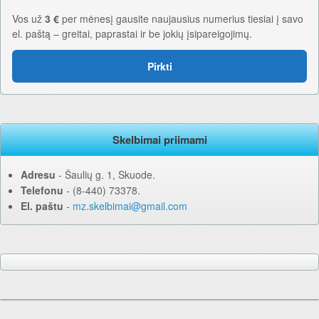
Vos už
3 €
per mėnesį gausite naujausius numerius tiesiai į savo
el. paštą – greitai, paprastai ir be jokių įsipareigojimų.
Pirkti
Skelbimai priimami
Adresu
‐ Šaulių g. 1, Skuode.
Telefonu
‐ (8-440) 73378.
El. paštu
‐
mz.skelbimai@gmail.com