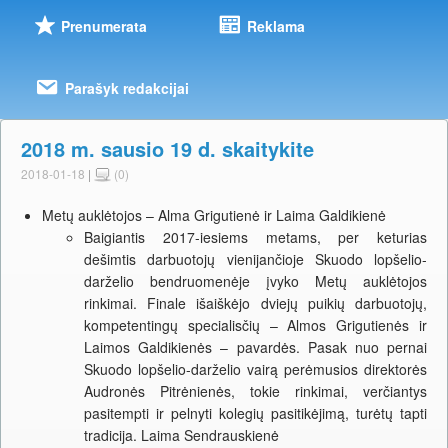
Prenumerata
Reklama
Parašyk redakcijai
2018 m. sausio 19 d. skaitykite
2018-01-18
|
(0)
Metų auklėtojos – Alma Grigutienė ir Laima Galdikienė
Baigiantis 2017-iesiems metams, per keturias
dešimtis darbuotojų vienijančioje Skuodo lopšelio-
darželio bendruomenėje įvyko Metų auklėtojos
rinkimai. Finale išaiškėjo dviejų puikių darbuotojų,
kompetentingų specialisčių – Almos Grigutienės ir
Laimos Galdikienės – pavardės. Pasak nuo pernai
Skuodo lopšelio-darželio vairą perėmusios direktorės
Audronės Pitrėnienės, tokie rinkimai, verčiantys
pasitempti ir pelnyti kolegių pasitikėjimą, turėtų tapti
tradicija. Laima Sendrauskienė