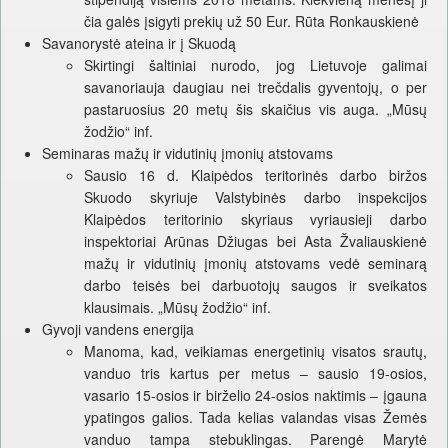
čia galės įsigyti prekių už 50 Eur. Rūta Ronkauskienė
Savanorystė ateina ir į Skuodą
Skirtingi šaltiniai nurodo, jog Lietuvoje galimai
savanoriauja daugiau nei trečdalis gyventojų, o per
pastaruosius 20 metų šis skaičius vis auga. „Mūsų
žodžio“ inf.
Seminaras mažų ir vidutinių įmonių atstovams
Sausio 16 d. Klaipėdos teritorinės darbo biržos
Skuodo skyriuje Valstybinės darbo inspekcijos
Klaipėdos teritorinio skyriaus vyriausieji darbo
inspektoriai Arūnas Džiugas bei Asta Žvaliauskienė
mažų ir vidutinių įmonių atstovams vedė seminarą
darbo teisės bei darbuotojų saugos ir sveikatos
klausimais. „Mūsų žodžio“ inf.
Gyvoji vandens energija
Manoma, kad, veikiamas energetinių visatos srautų,
vanduo tris kartus per metus – sausio 19-osios,
vasario 15-osios ir birželio 24-osios naktimis – įgauna
ypatingos galios. Tada kelias valandas visas Žemės
vanduo tampa stebuklingas. Parengė Marytė