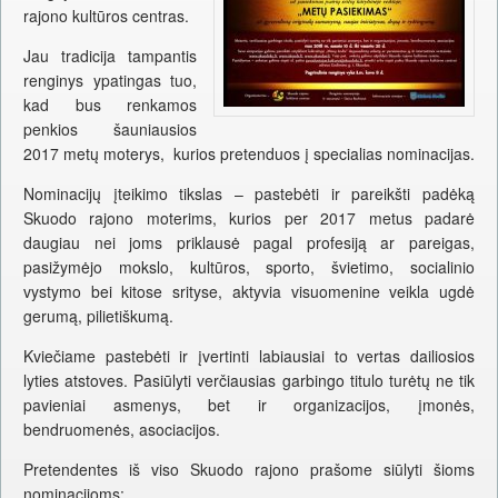
rajono kultūros centras.
Jau tradicija tampantis
renginys ypatingas tuo,
kad bus renkamos
penkios šauniausios
2017 metų moterys, kurios pretenduos į specialias nominacijas.
Nominacijų įteikimo tikslas – pastebėti ir pareikšti padėką
Skuodo rajono moterims, kurios per 2017 metus padarė
daugiau nei joms priklausė pagal profesiją ar pareigas,
pasižymėjo mokslo, kultūros, sporto, švietimo, socialinio
vystymo bei kitose srityse, aktyvia visuomenine veikla ugdė
gerumą, pilietiškumą.
Kviečiame pastebėti ir įvertinti labiausiai to vertas dailiosios
lyties atstoves. Pasiūlyti verčiausias garbingo titulo turėtų ne tik
pavieniai asmenys, bet ir organizacijos, įmonės,
bendruomenės, asociacijos.
Pretendentes iš viso Skuodo rajono prašome siūlyti šioms
nominacijoms: