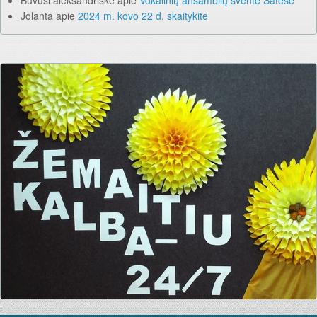
Buvusi aleksandriškė
apie
Vokalinių ansamblių šventė Šatėse
Jolanta
apie
2024 m. kovo 22 d. skaitykite