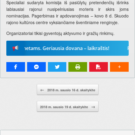
Specialiai sudaryta komisija iš pasiūlytų pretendenčių išrinks
labiausiai rajonui nusipelniusias moteris ir skirs joms
nominacijas. Pagerbimas ir apdovanojimas – kovo 8 d. Skuodo
rajono kultūros centre vyksiančiame šventiniame renginyje.
Organizatoriai tikisi gyventojų aktyvumo ir gražių rinkimų.
ems metams. Geriausia dovana – laikraštis!
Prenume
Pranešimo navigacija.
←
2018 m. sausio 16 d. skaitykite
→
2018 m. sausio 19 d. skaitykite