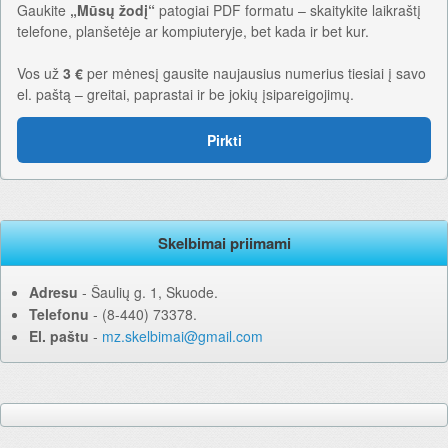
Gaukite
„Mūsų žodį“
patogiai PDF formatu – skaitykite laikraštį
telefone, planšetėje ar kompiuteryje, bet kada ir bet kur.
Vos už
3 €
per mėnesį gausite naujausius numerius tiesiai į savo
el. paštą – greitai, paprastai ir be jokių įsipareigojimų.
Pirkti
Skelbimai priimami
Adresu
‐ Šaulių g. 1, Skuode.
Telefonu
‐ (8-440) 73378.
El. paštu
‐
mz.skelbimai@gmail.com