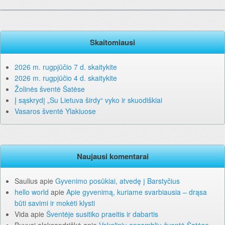
Skaitomiausi
2026 m. rugpjūčio 7 d. skaitykite
2026 m. rugpjūčio 4 d. skaitykite
Žolinės šventė Šatėse
Į sąskrydį „Su Lietuva širdy“ vyko ir skuodiškiai
Vasaros šventė Ylakiuose
Naujausi komentarai
Saulius
apie
Gyvenimo posūkiai, atvedę į Barstyčius
hello world
apie
Apie gyvenimą, kuriame svarbiausia – drąsa
būti savimi ir mokėti klysti
Vida
apie
Šventėje susitiko praeitis ir dabartis