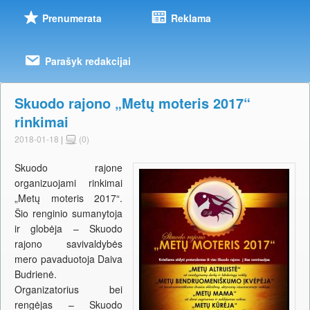
Prenumerata
Reklama
Parašyk redakcijai
Skuodo rajono „Metų moteris 2017“
rinkimai
2018-01-18
|
(0)
Skuodo rajone
organizuojami rinkimai
„Metų moteris 2017“.
Šio renginio sumanytoja
ir globėja – Skuodo
rajono savivaldybės
mero pavaduotoja Daiva
Budrienė.
Organizatorius bei
rengėjas – Skuodo