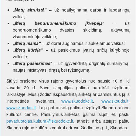
„
Metų altruistė“
– už neatlyginamą darbą ir labdaringą
veiklą;
„
Metų bendruomeniškumo įkvėpėja
“ – už
bendruomeniškumo dvasios skleidimą, aktyvumą
visuomeninėje veikloje;
„
Metų mama“
– už dorai auginamus ir auklėjamus vaikus;
„Metų kūrėja“
– už pasiekimus įvairių sričių kūrybinėje
veikloje;
„Metų pasiekimas
“ – už įgyvendintą originalų sumanymą,
naujas iniciatyvas, drąsą bei ryžtingumą.
Siūlyti prašome visus rajono gyventojus nuo sausio 10 d. iki
vasario 20 d. Savo simpatijas galima pareikšti užpildant
laikraštyje „Mūsų žodis“ išspausdintą anketą ar parsisiuntus ją iš
internetinės svetainės
www.skuodokc.lt
,
www.skouds.lt
,
www.skuodas.lt
. Taip pat anketą galima užpildyti Skuodo rajono
kultūros centre. Pasiūlymus-anketas galima siųsti el. paštu
pavaduotojas.kulturai@skuodokc.lt
, atnešti arba atsiųsti paštu
Skuodo rajono kultūros centrui adresu Gedimino g. 1, Skuodas.