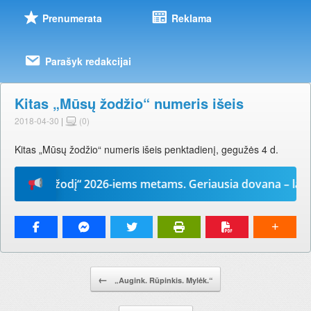
Prenumerata
Reklama
Parašyk redakcijai
Kitas „Mūsų žodžio“ numeris išeis
2018-04-30
|
(0)
Kitas „Mūsų žodžio“ numeris išeis penktadienį, gegužės 4 d.
Mūsų žodį“ 2026-iems metams. Geriausia dovana – laikrašt
Pranešimo navigacija.
←
„Augink. Rūpinkis. Mylėk.“