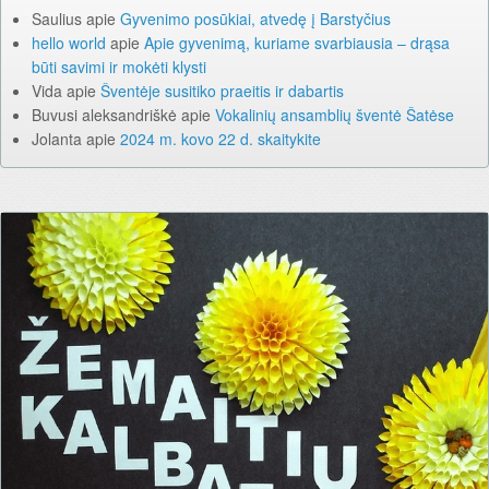
Saulius
apie
Gyvenimo posūkiai, atvedę į Barstyčius
hello world
apie
Apie gyvenimą, kuriame svarbiausia – drąsa
būti savimi ir mokėti klysti
Vida
apie
Šventėje susitiko praeitis ir dabartis
Buvusi aleksandriškė
apie
Vokalinių ansamblių šventė Šatėse
Jolanta
apie
2024 m. kovo 22 d. skaitykite