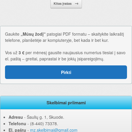
→
Kitas įrašas
Gaukite
„Mūsų žodį“
patogiai PDF formatu – skaitykite laikraštį
telefone, planšetėje ar kompiuteryje, bet kada ir bet kur.
Vos už
3 €
per mėnesį gausite naujausius numerius tiesiai į savo
el. paštą – greitai, paprastai ir be jokių įsipareigojimų.
Pirkti
Skelbimai priimami
Adresu
‐ Šaulių g. 1, Skuode.
Telefonu
‐ (8-440) 73378.
El. paštu
‐
mz.skelbimai@gmail.com