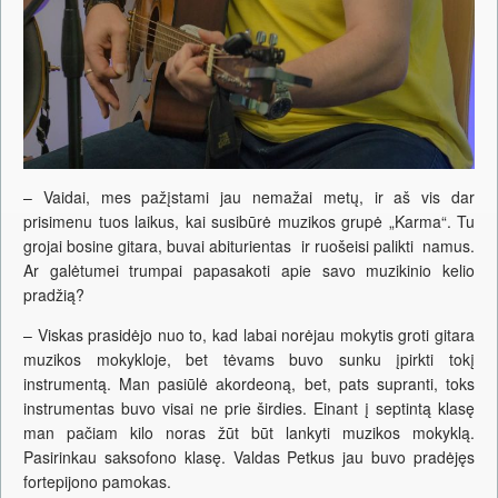
– Vaidai, mes pažįstami jau nemažai metų, ir aš vis dar
prisimenu tuos laikus, kai susibūrė muzikos grupė „Karma“. Tu
grojai bosine gitara, buvai abiturientas ir ruošeisi palikti namus.
Ar galėtumei trumpai papasakoti apie savo muzikinio kelio
pradžią?
– Viskas prasidėjo nuo to, kad labai norėjau mokytis groti gitara
muzikos mokykloje, bet tėvams buvo sunku įpirkti tokį
instrumentą. Man pasiūlė akordeoną, bet, pats supranti, toks
instrumentas buvo visai ne prie širdies. Einant į septintą klasę
man pačiam kilo noras žūt būt lankyti muzikos mokyklą.
Pasirinkau saksofono klasę. Valdas Petkus jau buvo pradėjęs
fortepijono pamokas.