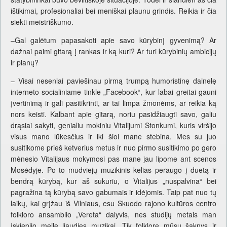
ištikimai, profesionaliai bei meniškai plaunu grindis. Reikia ir čia
siekti meistriškumo.
–Gal galėtum papasakoti apie savo kūrybinį gyvenimą? Ar
dažnai paimi gitarą į rankas ir ką kuri? Ar turi kūrybinių ambicijų
ir planų?
– Visai neseniai paviešinau pirmą trumpą humoristinę dainelę
interneto socialiniame tinkle „Facebook“, kur labai greitai gauni
įvertinimą ir gali pasitikrinti, ar tai limpa žmonėms, ar reikia ką
nors keisti. Kalbant apie gitarą, noriu pasidžiaugti savo, galiu
drąsiai sakyti, genialiu mokiniu Vitalijumi Stonkumi, kuris viršijo
visus mano lūkesčius ir iki šiol mane stebina. Mes su juo
susitikome prieš ketverius metus ir nuo pirmo susitikimo po gero
mėnesio Vitalijaus mokymosi pas mane jau lipome ant scenos
Mosėdyje. Po to mudviejų muzikinis kelias peraugo į duetą ir
bendrą kūrybą, kur aš sukuriu, o Vitalijus „nuspalvina“ bei
pagražina tą kūrybą savo gabumais ir idėjomis. Taip pat nuo tų
laikų, kai grįžau iš Vilniaus, esu Skuodo rajono kultūros centro
folkloro ansamblio „Vereta“ dalyvis, nes studijų metais man
įskiepijo meilę liaudies muzikai. Tik folklore mūsų šaknys ir