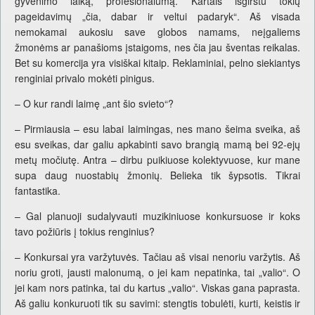
gyvenimo laiką, profesionalumą. Kartais išgirstu tokių
pageidavimų „čia, dabar ir veltui padaryk“. Aš visada
nemokamai aukosiu save globos namams, neįgaliems
žmonėms ar panašioms įstaigoms, nes čia jau šventas reikalas.
Bet su komercija yra visiškai kitaip. Reklaminiai, pelno siekiantys
renginiai privalo mokėti pinigus.
– O kur randi laimę „ant šio svieto“?
– Pirmiausia – esu labai laimingas, nes mano šeima sveika, aš
esu sveikas, dar galiu apkabinti savo brangią mamą bei 92-ejų
metų močiutę. Antra – dirbu puikiuose kolektyvuose, kur mane
supa daug nuostabių žmonių. Belieka tik šypsotis. Tikrai
fantastika.
– Gal planuoji sudalyvauti muzikiniuose konkursuose ir koks
tavo požiūris į tokius renginius?
– Konkursai yra varžytuvės. Tačiau aš visai nenoriu varžytis. Aš
noriu groti, jausti malonumą, o jei kam nepatinka, tai „valio“. O
jei kam nors patinka, tai du kartus „valio“. Viskas gana paprasta.
Aš galiu konkuruoti tik su savimi: stengtis tobulėti, kurti, keistis ir