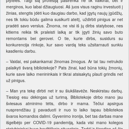
plyteles. Taigi šią profesiją pasirenka ne tik vaikinai, bet ir
merginos, kuo labai džiaugiuosi. Aš juos visus raginu investuoti į
žinias, stengtis įdėti kuo daugiau darbo, kad įgytų naujų įgūdžių,
nes tik tokiu būdu galima susikurti ateitį, uždirbti pinigus ar net
pradėti savo verslus. Žinoma, ne visi iš jų dirbs statybose, nes
kitiems reikia tik praleisti laiką ar tik įgyti žinių savo buto
remontams bei gerovei. O tie, kurie dirbs, susidurs su
konkurencija rinkoje, kur savo vardą teks užsitarnauti sunkiu
kasdieniu darbu.
– Vaidai, esi pakankamai žinomas žmogus. Ar tai tau netrukdo
palaikyti švarą bibliotekoje? Pats žinai, kad būna tokių žmonių,
kurie save laiko menininkais ir tikrai atsisakytų plauti grindis net
už pinigus.
– Man yra tekę dirbti net ir su šiukšliavėže. Neskirstau darbų.
Tiesiog esu dėkingas už turimą. Bibliotekoje dirbo mano jau
šviesaus atminimo tėtis, dirbo ir mama. Tėčiui apsirgus
nusprendžiau jį pavaduoti ir nuo to laiko tapau bibliotekos
švaros komandos dalimi. Gyvenimo ironija, bet tas darbas mane
išgelbėjo per COVID-19 pandemiją, kada visi mano kolegos
statybininkai buvo beviltiškoje situacijoje. Todėl ir šiandien aš čia