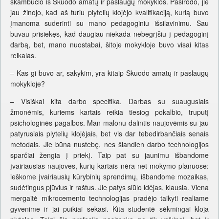
skambučio iš Skuodo amatų ir paslaugų mokyklos. Pasirodo, jie
jau žinojo, kad aš turiu plytelių klojėjo kvalifikaciją, kurią buvo
įmanoma suderinti su mano pedagoginiu išsilavinimu. Sau
buvau prisiekęs, kad daugiau niekada nebegrįšiu į pedagoginį
darbą, bet, mano nuostabai, šitoje mokykloje buvo visai kitas
reikalas.
– Kas gi buvo ar, sakykim, yra kitaip Skuodo amatų ir paslaugų
mokykloje?
– Visiškai kita darbo specifika. Darbas su suaugusiais
žmonėmis, kuriems kartais reikia tiesiog pokalbio, truputį
psichologinės pagalbos. Man malonu dalintis naujovėmis su jau
patyrusiais plytelių klojėjais, bet vis dar tebedirbančiais senais
metodais. Jie būna nustebę, nes šiandien darbo technologijos
sparčiai žengia į priekį. Taip pat su jaunimu išbandome
įvairiausias naujoves, kurių kartais nėra net mokymo planuose:
ieškome įvairiausių kūrybinių sprendimų, išbandome mozaikas,
sudėtingus pjūvius ir raštus. Jie patys siūlo idėjas, klausia. Viena
mergaitė mikrocemento technologijas pradėjo taikyti realiame
gyvenime ir jai puikiai sekasi. Kita studentė sėkmingai kloja