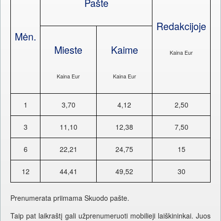
Pašte
Redakcijoje
Mėn.
Mieste
Kaime
Kaina Eur
Kaina Eur
Kaina Eur
1
3,70
4,12
2,50
3
11,10
12,38
7,50
6
22,21
24,75
15
12
44,41
49,52
30
Prenumerata priimama Skuodo pašte.
Taip pat laikraštį gali užprenumeruoti mobilieji laiškininkai. Juos