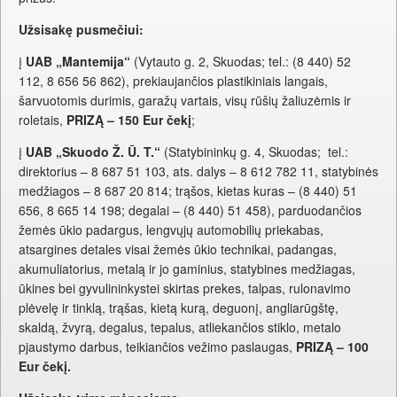
Užsisakę pusmečiui:
į
UAB „Mantemija“
(Vytauto g. 2, Skuodas; tel.: (8 440) 52
112, 8 656 56 862), prekiaujančios plastikiniais langais,
šarvuotomis durimis, garažų vartais, visų rūšių žaliuzėmis ir
roletais,
PRIZĄ – 150 Eur čekį
;
į
UAB „Skuodo Ž. Ū. T.“
(Statybininkų g. 4, Skuodas; tel.:
direktorius – 8 687 51 103, ats. dalys – 8 612 782 11, statybinės
medžiagos – 8 687 20 814; trąšos, kietas kuras – (8 440) 51
656, 8 665 14 198; degalai – (8 440) 51 458), parduodančios
žemės ūkio padargus, lengvųjų automobilių priekabas,
atsargines detales visai žemės ūkio technikai, padangas,
akumuliatorius, metalą ir jo gaminius, statybines medžiagas,
ūkines bei gyvulininkystei skirtas prekes, talpas, rulonavimo
plėvelę ir tinklą, trąšas, kietą kurą, deguonį, angliarūgštę,
skaldą, žvyrą, degalus, tepalus, atliekančios stiklo, metalo
pjaustymo darbus, teikiančios vežimo paslaugas,
PRIZĄ – 100
Eur čekį.