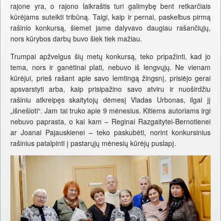
rajone yra, o rajono laikraštis turi galimybę bent retkarčiais
kūrėjams suteikti tribūną. Taigi, kaip ir pernai, paskelbus pirmą
rašinio konkursą, šiemet jame dalyvavo daugiau rašančiųjų,
nors kūrybos darbų buvo šiek tiek mažiau.
Trumpai apžvelgus šių metų konkursą, teko pripažinti, kad jo
tema, nors ir ganėtinai plati, nebuvo iš lengvųjų. Ne vienam
kūrėjui, prieš rašant apie savo lemtingą žingsnį, prisiėjo gerai
apsvarstyti arba, kaip prisipažino savo atviru ir nuoširdžiu
rašiniu atkreipęs skaitytojų dėmesį Vladas Urbonas, ilgai jį
„išnešioti“. Jam tai truko apie 9 mėnesius. Kitiems autoriams irgi
nebuvo paprasta, o kai kam – Reginai Razgaitytei-Bernotienei
ar Joanai Pajauskienei – teko paskubėti, norint konkursinius
rašinius patalpinti į pastarųjų mėnesių kūrėjų puslapį.