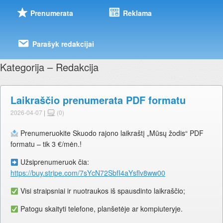
Prenumerata
Reklama
Parašyk redakcijai
Kategorija – Redakcija
Laikraščio prenumerata PDF formatu
2026-04-07
|
(0)
Prenumeruokite Skuodo rajono laikraštį „Mūsų žodis“ PDF
formatu – tik 3 €/mėn.!
Užsiprenumeruok čia:
https://buy.stripe.com/7sYcN72SbfI4aYsflv8ww00
Visi straipsniai ir nuotraukos iš spausdinto laikraščio;
Patogu skaityti telefone, planšetėje ar kompiuteryje.