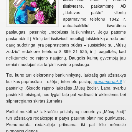
išsikviesite, paskambinę AB
„Lietuvos pašto“ klientų
aptarnavimo telefonu 1842 ir,
autoatsakikliui išvardinus
paslaugas, pasirinkę „mobilusis laiškininkas“. Jeigu patiems
paskambinti į Vilnių bei išsikviesti mobilųjį laiškininką atrodo per
daug sudėtinga, yra paprastesnis būdas – susisiekite su „Mūsų
žodžio“ redaktore telefonu 8 699 21 525, ir ji pagelbės, kad
neliktumėte be rajono naujienų. Daugelis kaimų gyventojų jau
seniai naudojasi šia tarpininkavimo paslauga.
Tie, kurie turi elektroninę bankininkystę, laikraštį gali užsisakyti
kur kas paprasčiau – užėję į interneto puslapį
prenumeruok.lt
ir
pasirinkę „Skuodo rajono laikraštis „Mūsų žodis“. Labai svarbu
pasirinkti teisingai, nes lygiai taip pat vadinasi ir akliesiems bei
silpnaregiams skirtas žurnalas.
Paštui mokėti už laikraščio pristatymą nenorintys „Mūsų žodį“
turi užsisakyti redakcijoje ir patys pasiimti platinimo punktuose.
Prenumerata redakcijoje priimama iki pat kito mėnesio
pirmosios dienos.