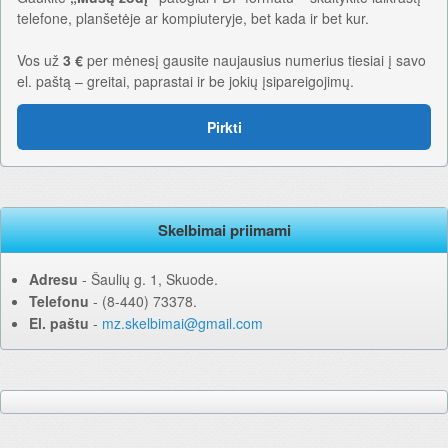
telefone, planšetėje ar kompiuteryje, bet kada ir bet kur.
Vos už
3 €
per mėnesį gausite naujausius numerius tiesiai į savo
el. paštą – greitai, paprastai ir be jokių įsipareigojimų.
Pirkti
Skelbimai priimami
Adresu
‐ Šaulių g. 1, Skuode.
Telefonu
‐ (8-440) 73378.
El. paštu
‐
mz.skelbimai@gmail.com