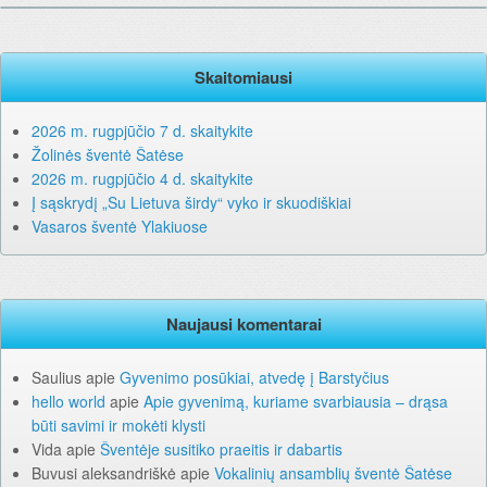
Skaitomiausi
2026 m. rugpjūčio 7 d. skaitykite
Žolinės šventė Šatėse
2026 m. rugpjūčio 4 d. skaitykite
Į sąskrydį „Su Lietuva širdy“ vyko ir skuodiškiai
Vasaros šventė Ylakiuose
Naujausi komentarai
Saulius
apie
Gyvenimo posūkiai, atvedę į Barstyčius
hello world
apie
Apie gyvenimą, kuriame svarbiausia – drąsa
būti savimi ir mokėti klysti
Vida
apie
Šventėje susitiko praeitis ir dabartis
Buvusi aleksandriškė
apie
Vokalinių ansamblių šventė Šatėse