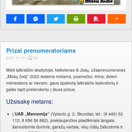
Prizai prenumeratoriams
2021-11-14
|
(0)
Mieli laikraščio skaitytojai, kiekvienas iš Jūsų, užsiprenumeravęs
„Mūsų žodį“ 2022-iesiems metams, pusmečiui, trims, dviem
mėnesiams ar vienam, gaus spalvotą laikraščio kalendorių ir
galės tapti pretendentu į šiuos prizus.
Užsisakę metams:
į
UAB „Mantemija“
(Vytauto g. 2, Skuodas; tel.: (8 440) 52
112, 8 656 56 862), prekiaujančios plastikiniais langais,
šarvuotomis durimis, garažų vartais, visų rūšių žaliuzėmis ir