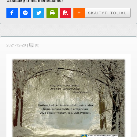
Užsisakę trims mėnesiams:
SKAITYTI TOLIAU
2021-12-20
|
(0)