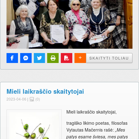
SKAITYTI TOLIAU
Mieli laikraščio skaitytojai
2023-04-06
|
(0)
Mieli laikraščio skaitytojai,
tragiško likimo poetas, filosofas
Vytautas Mačernis rašė:
„Mes
patys esame šviesa, mes patys