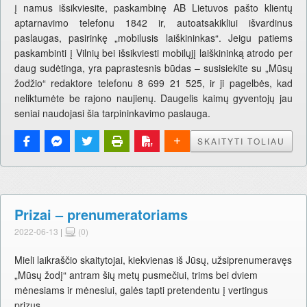
į namus išsikviesite, paskambinę AB Lietuvos pašto klientų
aptarnavimo telefonu 1842 ir, autoatsakikliui išvardinus
paslaugas, pasirinkę „mobilusis laiškininkas“. Jeigu patiems
paskambinti į Vilnių bei išsikviesti mobilųjį laiškininką atrodo per
daug sudėtinga, yra paprastesnis būdas – susisiekite su „Mūsų
žodžio“ redaktore telefonu 8 699 21 525, ir ji pagelbės, kad
neliktumėte be rajono naujienų. Daugelis kaimų gyventojų jau
seniai naudojasi šia tarpininkavimo paslauga.
SKAITYTI TOLIAU
Prizai – prenumeratoriams
2022-06-13
|
(0)
Mieli laikraščio skaitytojai, kiekvienas iš Jūsų, užsiprenumeravęs
„Mūsų žodį“ antram šių metų pusmečiui, trims bei dviem
mėnesiams ir mėnesiui, galės tapti pretendentu į vertingus
prizus.