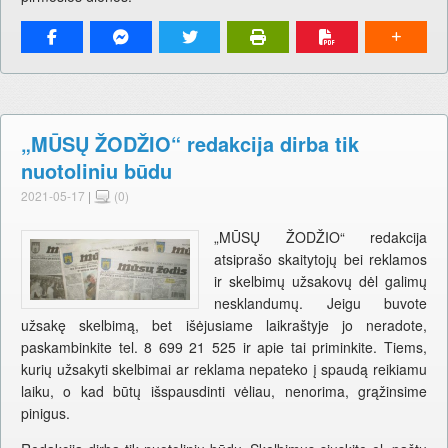
„MŪSŲ ŽODŽIO“ redakcija dirba tik
nuotoliniu būdu
2021-05-17
|
(0)
„MŪSŲ ŽODŽIO“ redakcija
atsiprašo skaitytojų bei reklamos
ir skelbimų užsakovų dėl galimų
nesklandumų. Jeigu buvote
užsakę skelbimą, bet išėjusiame laikraštyje jo neradote,
paskambinkite tel. 8 699 21 525 ir apie tai priminkite. Tiems,
kurių užsakyti skelbimai ar reklama nepateko į spaudą reikiamu
laiku, o kad būtų išspausdinti vėliau, nenorima, grąžinsime
pinigus.