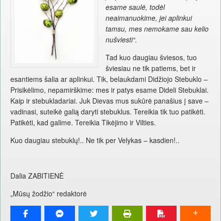
esame saulė, todėl
neaimanuokime, jei aplinkui
tamsu, mes nemokame sau kelio
nušviesti“.
Tad kuo daugiau šviesos, tuo
šviesiau ne tik patiems, bet ir
esantiems šalia ar aplinkui. Tik, belaukdami Didžiojo Stebuklo –
Prisikėlimo, nepamirškime: mes ir patys esame Dideli Stebuklai.
Kaip ir stebukladariai. Juk Dievas mus sukūrė panašius į save –
vadinasi, suteikė galią daryti stebuklus. Tereikia tik tuo patikėti.
Patikėti, kad galime. Tereikia Tikėjimo ir Vilties.
Kuo daugiau stebuklų!.. Ne tik per Velykas – kasdien!..
Dalia ZABITIENĖ
„Mūsų žodžio“ redaktorė