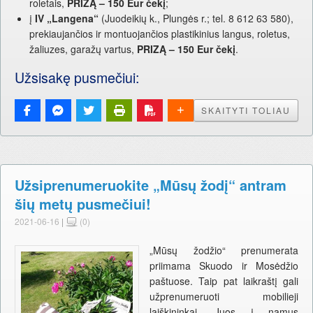
roletais,
PRIZĄ – 150 Eur čekį
;
į
IV „Langena“
(Juodeikių k., Plungės r.; tel. 8 612 63 580),
prekiaujančios ir montuojančios plastikinius langus, roletus,
žaliuzes, garažų vartus,
PRIZĄ – 150 Eur čekį
.
Užsisakę pusmečiui:
SKAITYTI TOLIAU
Užsiprenumeruokite „Mūsų žodį“ antram
šių metų pusmečiui!
2021-06-16
|
(0)
„Mūsų žodžio“ prenumerata
priimama Skuodo ir Mosėdžio
paštuose. Taip pat laikraštį gali
užprenumeruoti mobilieji
laiškininkai. Juos į namus