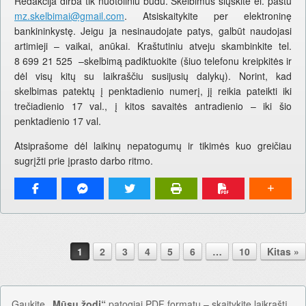
Redakcija dirba tik nuotoliniu būdu. Skelbimus siųskite el. paštu
mz.skelbimai@gmail.com
. Atsiskaitykite per elektroninę
bankininkystę. Jeigu ja nesinaudojate patys, galbūt naudojasi
artimieji – vaikai, anūkai. Kraštutiniu atveju skambinkite tel.
8 699 21 525 –skelbimą padiktuokite (šiuo telefonu kreipkitės ir
dėl visų kitų su laikraščiu susijusių dalykų). Norint, kad
skelbimas patektų į penktadienio numerį, jį reikia pateikti iki
trečiadienio 17 val., į kitos savaitės antradienio – iki šio
penktadienio 17 val.
Atsiprašome dėl laikinų nepatogumų ir tikimės kuo greičiau
sugrįžti prie įprasto darbo ritmo.
Pranešimo navigacija.
1
2
3
4
5
6
…
10
Kitas »
Gaukite
„Mūsų žodį“
patogiai PDF formatu – skaitykite laikraštį