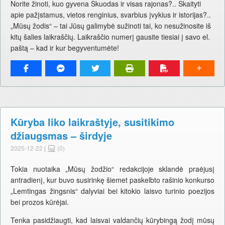
Norite žinoti, kuo gyvena Skuodas ir visas rajonas?.. Skaityti
apie pažįstamus, vietos renginius, svarbius įvykius ir istorijas?..
„Mūsų žodis“ – tai Jūsų galimybė sužinoti tai, ko nesužinosite iš
kitų šalies laikraščių. Laikraščio numerį gausite tiesiai į savo el.
paštą – kad ir kur begyventumėte!
Kūryba liko laikraštyje, susitikimo
džiaugsmas – širdyje
2025-12-22
|
(0)
Tokia nuotaika „Mūsų žodžio“ redakcijoje sklandė praėjusį
antradienį, kur buvo susirinkę šiemet paskelbto rašinio konkurso
„Lemtingas žingsnis“ dalyviai bei kitokio laisvo turinio poezijos
bei prozos kūrėjai.
Tenka pasidžiaugti, kad laisvai valdančių kūrybingą žodį mūsų